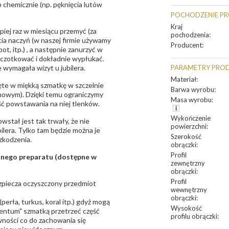
 chemicznie (np. pęknięcia lutów
POCHODZENIE P
Kraj
epiej raz w miesiącu przemyć (za
pochodzenia
:
ia naczyń (w naszej firmie używamy
Producent
:
t, itp.) , a następnie zanurzyć w
zczotkować i dokładnie wypłukać.
 wymagała wizyt u jubilera.
PARAMETRY PRO
Materiał
:
te w miękką szmatkę w szczelnie
Barwa wyrobu
:
unowym). Dzięki temu ograniczymy
Masa wyrobu
:
ść powstawania na niej tlenków.
Wykończenie
owstał jest tak trwały, że nie
powierzchni
:
bilera. Tylko tam będzie można je
Szerokość
zkodzenia.
obrączki
:
Profil
sanego preparatu (dostępne w
zewnętrzny
obrączki
:
Profil
bezpiecza oczyszczony przedmiot
wewnętrzny
obrączki
:
erła, turkus, koral itp.) gdyż mogą
Wysokość
ntum" szmatką przetrzeć część
profilu obrączki
:
ności co do zachowania się