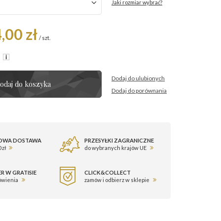
Jaki rozmiar wybrać?
,00 zł
/
szt.
R
Dodaj do ulubionych
odaj do koszyka
Dodaj do porównania
OWA DOSTAWA
PRZESYŁKI ZAGRANICZNE
 zł
do wybranych krajów UE
R W GRATISIE
CLICK&COLLECT
ówienia
zamów i odbierz w sklepie