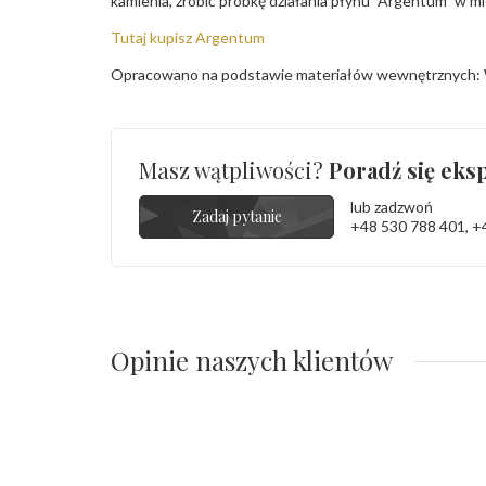
kamienia, zrobić próbkę działania płynu "Argentum" w m
Tutaj kupisz Argentum
Opracowano na podstawie materiałów wewnętrznych: 
Masz wątpliwości?
Poradź się eksp
lub zadzwoń
Zadaj pytanie
+48 530 788 401
,
+
Opinie naszych klientów