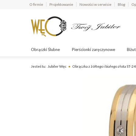
O firmie
Projektowanie
Nowości w serwisie
Blog
Op
Obrączki Ślubne
Pierścionki zaręczynowe
Biżut
Jesteś tu:
Jubiler Węc
Obrączka z żółtego i białego złota ST-2