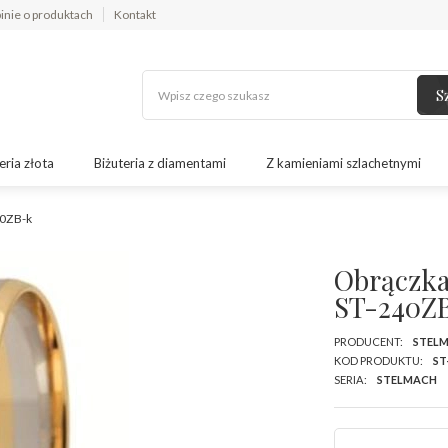
inie o produktach
Kontakt
S
eria złota
Biżuteria z diamentami
Z kamieniami szlachetnymi
40ZB-k
Obrączka 
ST-240Z
PRODUCENT:
STEL
KOD PRODUKTU:
ST
SERIA:
STELMACH