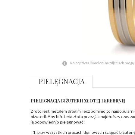
Kolory złota i kamieni na zdjęciach mogą
PIELĘGNACJA
PIELĘGNACJA BIŻUTERII ZŁOTEJ I SREBRNEJ
Złoto jest metalem drogim, lecz pomimo to najpopularni
biżuterii. Aby biżuteria złota przez jak najdłuższy czas 
ją odpowiednio pielęgnować!
przy wszystkich pracach domowych ściągać biżuterię