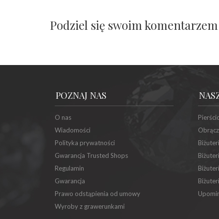
Podziel się swoim komentarzem
POZNAJ NAS
NAS
O nas
Pierści
Wiadomości
Obrącz
Polityka prywatności
Biżuter
Gwarancja Trusted Shops
Biżuter
Regulamin
Biżuter
Gwarancja
Biżuter
Prawo odstąpienia od umowy
Upomin
Wyroby z grawerunkami