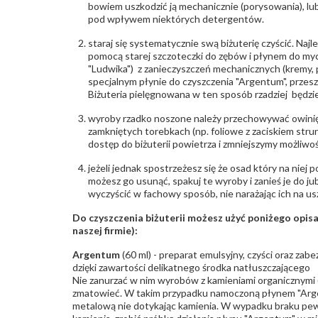
bowiem uszkodzić ją mechanicznie (porysowania), lub
pod wpływem niektórych detergentów.
staraj się systematycznie swą biżuterię czyścić. Najl
pomocą starej szczoteczki do zębów i płynem do myc
"Ludwika") z zanieczyszczeń mechanicznych (kremy, po
specjalnym płynie do czyszczenia "Argentum", przes
Biżuteria pielęgnowana w ten sposób rzadziej będzie
wyroby rzadko noszone należy przechowywać owinię
zamkniętych torebkach (np. foliowe z zaciskiem str
dostęp do biżuterii powietrza i zmniejszymy możliwo
jeżeli jednak spostrzeżesz się że osad który na niej p
możesz go usunąć, spakuj te wyroby i zanieś je do ju
wyczyścić w fachowy sposób, nie narażając ich na us
Do czyszczenia biżuterii możesz użyć poniżego opi
naszej firmie):
Argentum
(60 ml) - preparat emulsyjny, czyści oraz za
dzięki zawartości delikatnego środka natłuszczającego
Nie zanurzać w nim wyrobów z kamieniami organicznymi (p
zmatowieć. W takim przypadku namoczoną płynem "Arge
metalową nie dotykając kamienia. W wypadku braku pew