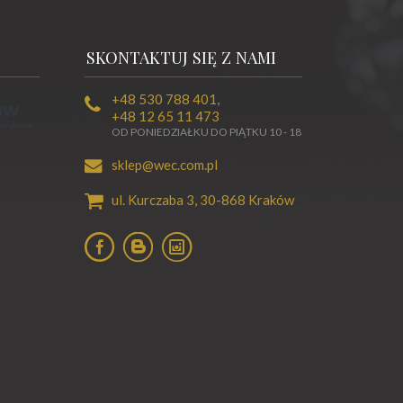
SKONTAKTUJ SIĘ Z NAMI
+48 530 788 401
,
+48 12 65 11 473
OD PONIEDZIAŁKU DO PIĄTKU 10 - 18
sklep@wec.com.pl
ul. Kurczaba 3,
30-868
Kraków