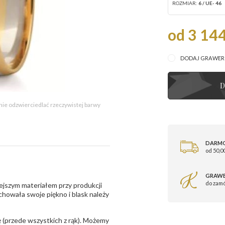
ROZMIAR:
6 / UE- 46
od 3 144
DODAJ GRAWE
D
 nie odzwierciedlać rzeczywistej barwy
DARM
od 50,00
GRAWE
do zam
ejszym materiałem przy produkcji
zachowała swoje piękno i blask należy
 (przede wszystkich z rąk). Możemy