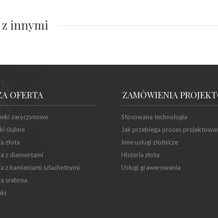
 z innymi
ZA OFERTA
ZAMÓWIENIA PROJEK
onki zaręczynowe
Stosowana technologia
ki ślubne
Jak przebiega proces projektowa
ia złota
Inne usługi złotnicze
ia z diamentami
Historia złota
ia z kamieniami szlachetnymi
Usługi grawerowania
ia srebrna
ki