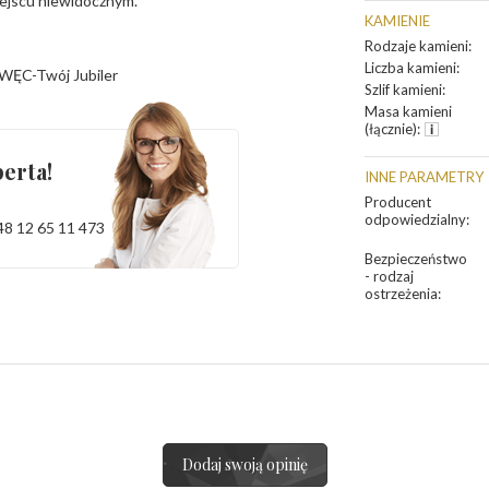
iejscu niewidocznym.
KAMIENIE
Rodzaje kamieni
:
Liczba kamieni
:
WĘC-Twój Jubiler
Szlif kamieni
:
Masa kamieni
(łącznie)
:
erta!
INNE PARAMETRY
Producent
odpowiedzialny
:
48 12 65 11 473
Bezpieczeństwo
- rodzaj
ostrzeżenia
:
Dodaj swoją opinię