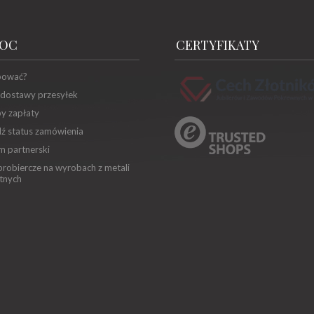
OC
CERTYFIKATY
pować?
 dostawy przesyłek
y zapłaty
ź status zamówienia
m partnerski
robiercze na wyrobach z metali
tnych