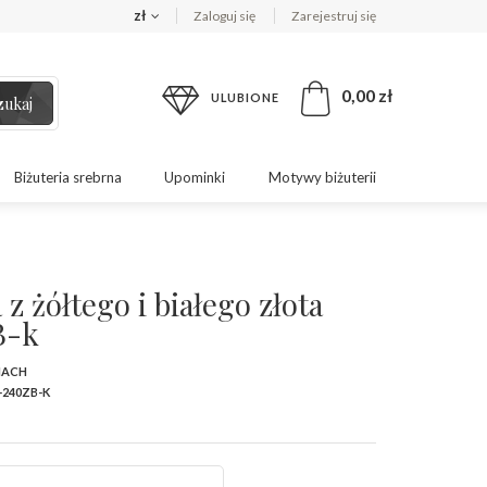
zł
Zaloguj się
Zarejestruj się
0,00 zł
ULUBIONE
zukaj
Biżuteria srebrna
Upominki
Motywy biżuterii
z żółtego i białego złota
B-k
MACH
-240ZB-K