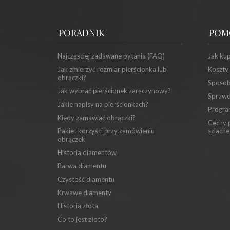
PORADNIK
POM
Najczęściej zadawane pytania (FAQ)
Jak ku
Jak zmierzyć rozmiar pierścionka lub
Koszty
obrączki?
Sposob
Jak wybrać pierścionek zaręczynowy?
Sprawd
Jakie napisy na pierścionkach?
Progra
Kiedy zamawiać obrączki?
Cechy p
Pakiet korzyści przy zamówieniu
szlache
obrączek
Historia diamentów
Barwa diamentu
Czystość diamentu
Krwawe diamenty
Historia złota
Co to jest złoto?