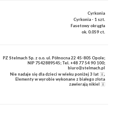
Cyrkonia
Cyrkonia - 1 szt.
Fasetowy okrągła
ok. 0.059 ct.
PZ Stelmach Sp. z o.o. ul. Północna 22 45-805 Opole;
NIP 7542889545; Tel. +48 77 54 90 100;
biuro@stelmach.pl
Nie nadaje się dla dzieci w wieku poniżej 3 lat
,
Elementy w wyrobie wykonane z białego złota
zawierają nikiel