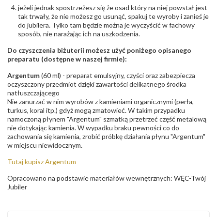
jeżeli jednak spostrzeżesz się że osad który na niej powstał jest
tak trwały, że nie możesz go usunąć, spakuj te wyroby i zanieś je
do jubilera. Tylko tam będzie można je wyczyścić w fachowy
sposób, nie narażając ich na uszkodzenia.
Do czyszczenia biżuterii możesz użyć poniżego opisanego
preparatu (dostępne w naszej firmie):
Argentum
(60 ml) - preparat emulsyjny, czyści oraz zabezpiecza
oczyszczony przedmiot dzięki zawartości delikatnego środka
natłuszczającego
Nie zanurzać w nim wyrobów z kamieniami organicznymi (perła,
turkus, koral itp.) gdyż mogą zmatowieć. W takim przypadku
namoczoną płynem "Argentum" szmatką przetrzeć część metalową
nie dotykając kamienia. W wypadku braku pewności co do
zachowania się kamienia, zrobić próbkę działania płynu "Argentum"
w miejscu niewidocznym.
Tutaj kupisz Argentum
Opracowano na podstawie materiałów wewnętrznych: WĘC-Twój
Jubiler