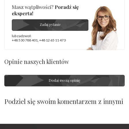
Masz wątpliwości?
Poradź się
eksperta!
Zadaj pytanie
lub zadzwoń
+48 530 788 401
,
+48 12 65 11 473
Opinie naszych klientów
Dodaj swoją opinię
Podziel się swoim komentarzem z innymi