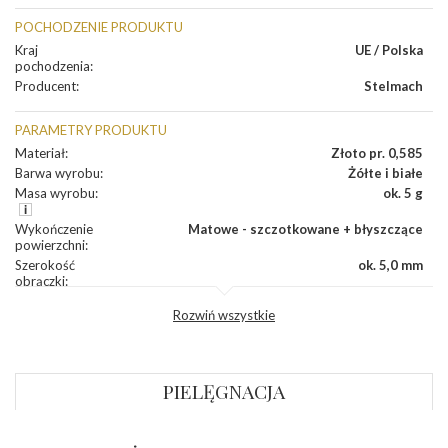
POCHODZENIE PRODUKTU
Kraj
UE / Polska
pochodzenia
:
Producent
:
Stelmach
PARAMETRY PRODUKTU
Materiał
:
Złoto pr. 0,585
Barwa wyrobu
:
Żółte i białe
Masa wyrobu
:
ok. 5 g
Wykończenie
Matowe - szczotkowane + błyszczące
powierzchni
:
Szerokość
ok. 5,0 mm
obrączki
:
Profil
Płaski
Rozwiń wszystkie
zewnętrzny
obrączki
:
Profil
Płaski
wewnętrzny
obrączki
:
PIELĘGNACJA
Wysokość
ok. 1,1 mm
profilu obrączki
: