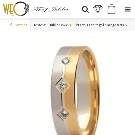
Wstecz
Jesteś tu:
Jubiler Węc
Obrączka z żółtego i białego złota ST-22