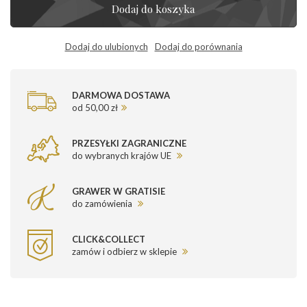
Dodaj do koszyka
Dodaj do ulubionych
Dodaj do porównania
DARMOWA DOSTAWA
od 50,00 zł
PRZESYŁKI ZAGRANICZNE
do wybranych krajów UE
GRAWER W GRATISIE
do zamówienia
CLICK&COLLECT
zamów i odbierz w sklepie