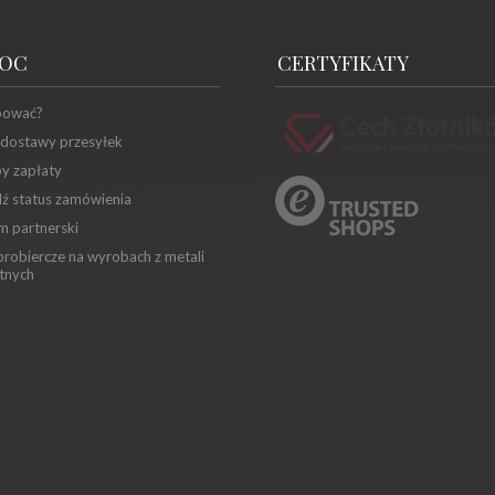
OC
CERTYFIKATY
pować?
 dostawy przesyłek
y zapłaty
ź status zamówienia
m partnerski
robiercze na wyrobach z metali
tnych