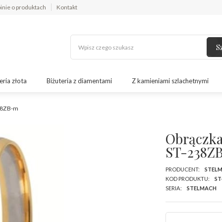
inie o produktach
Kontakt
S
eria złota
Biżuteria z diamentami
Z kamieniami szlachetnymi
238ZB-m
Obrączka 
ST-238Z
PRODUCENT:
STEL
KOD PRODUKTU:
ST
SERIA:
STELMACH