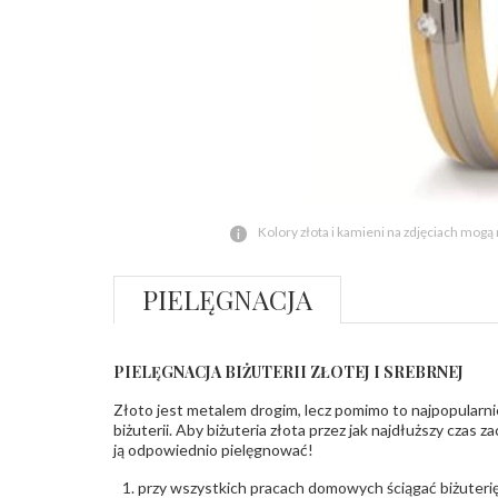
Kolory złota i kamieni na zdjęciach mogą
PIELĘGNACJA
PIELĘGNACJA BIŻUTERII ZŁOTEJ I SREBRNEJ
Złoto jest metalem drogim, lecz pomimo to najpopularni
biżuterii. Aby biżuteria złota przez jak najdłuższy czas 
ją odpowiednio pielęgnować!
przy wszystkich pracach domowych ściągać biżuterię