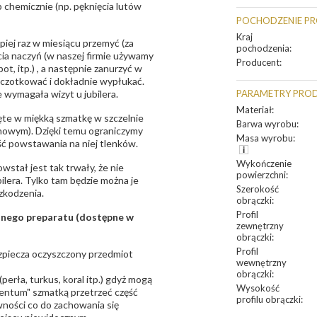
 chemicznie (np. pęknięcia lutów
POCHODZENIE P
Kraj
epiej raz w miesiącu przemyć (za
pochodzenia
:
ia naczyń (w naszej firmie używamy
Producent
:
t, itp.) , a następnie zanurzyć w
zczotkować i dokładnie wypłukać.
 wymagała wizyt u jubilera.
PARAMETRY PRO
Materiał
:
te w miękką szmatkę w szczelnie
Barwa wyrobu
:
unowym). Dzięki temu ograniczymy
Masa wyrobu
:
ść powstawania na niej tlenków.
Wykończenie
owstał jest tak trwały, że nie
powierzchni
:
bilera. Tylko tam będzie można je
Szerokość
zkodzenia.
obrączki
:
Profil
sanego preparatu (dostępne w
zewnętrzny
obrączki
:
Profil
bezpiecza oczyszczony przedmiot
wewnętrzny
obrączki
:
erła, turkus, koral itp.) gdyż mogą
Wysokość
ntum" szmatką przetrzeć część
profilu obrączki
:
ności co do zachowania się