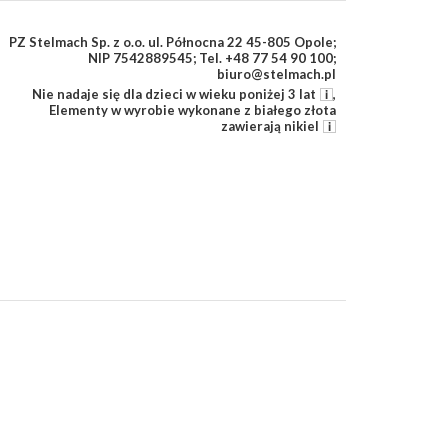
PZ Stelmach Sp. z o.o. ul. Północna 22 45-805 Opole;
NIP 7542889545; Tel. +48 77 54 90 100;
biuro@stelmach.pl
Nie nadaje się dla dzieci w wieku poniżej 3 lat
,
Elementy w wyrobie wykonane z białego złota
zawierają nikiel