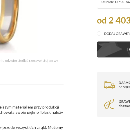
ROZMIAR:
16 / UE- 56
od 2 403
DODAJ GRAWE
D
 nie odzwierciedlać rzeczywistej barwy
DARM
od 50,00
GRAWE
do zam
ejszym materiałem przy produkcji
zachowała swoje piękno i blask należy
 (przede wszystkich z rąk). Możemy