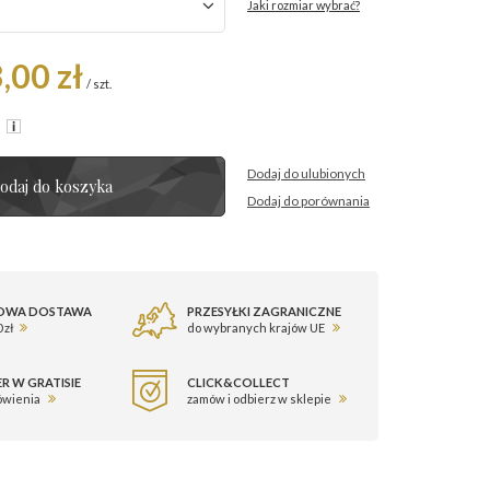
Jaki rozmiar wybrać?
,00 zł
/
szt.
R
Dodaj do ulubionych
odaj do koszyka
Dodaj do porównania
OWA DOSTAWA
PRZESYŁKI ZAGRANICZNE
 zł
do wybranych krajów UE
R W GRATISIE
CLICK&COLLECT
ówienia
zamów i odbierz w sklepie