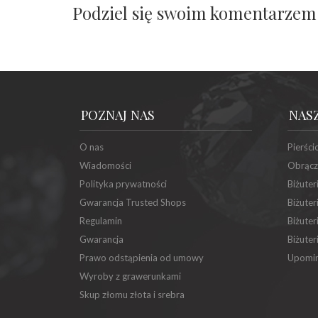
Podziel się swoim komentarzem
POZNAJ NAS
NAS
O nas
Pierści
Wiadomości
Obrącz
Polityka prywatności
Biżuter
Gwarancja Trusted Shops
Biżuter
Regulamin
Biżuter
Gwarancja
Biżuter
Prawo odstąpienia od umowy
Upomin
Wyroby z grawerunkami
Skup złomu złota i srebra