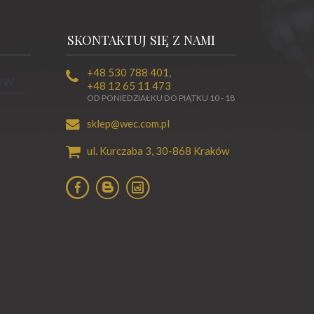
SKONTAKTUJ SIĘ Z NAMI
+48 530 788 401
,
+48 12 65 11 473
OD PONIEDZIAŁKU DO PIĄTKU 10 - 18
sklep@wec.com.pl
ul. Kurczaba 3,
30-868
Kraków