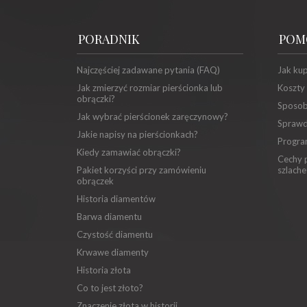
PORADNIK
POM
Najczęściej zadawane pytania (FAQ)
Jak ku
Jak zmierzyć rozmiar pierścionka lub
Koszty
obrączki?
Sposob
Jak wybrać pierścionek zaręczynowy?
Sprawd
Jakie napisy na pierścionkach?
Progra
Kiedy zamawiać obrączki?
Cechy p
Pakiet korzyści przy zamówieniu
szlache
obrączek
Historia diamentów
Barwa diamentu
Czystość diamentu
Krwawe diamenty
Historia złota
Co to jest złoto?
Znaczenie złota w historii