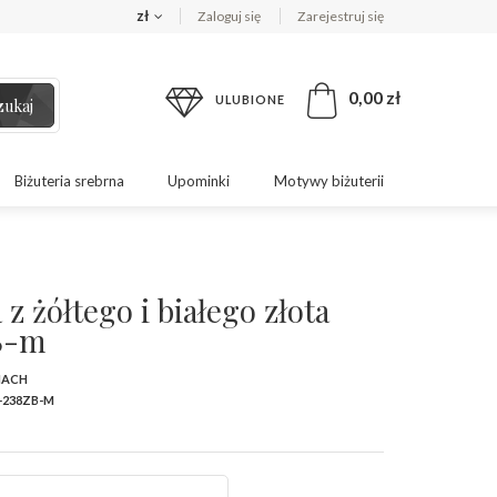
zł
Zaloguj się
Zarejestruj się
0,00 zł
ULUBIONE
zukaj
Biżuteria srebrna
Upominki
Motywy biżuterii
z żółtego i białego złota
B-m
MACH
-238ZB-M