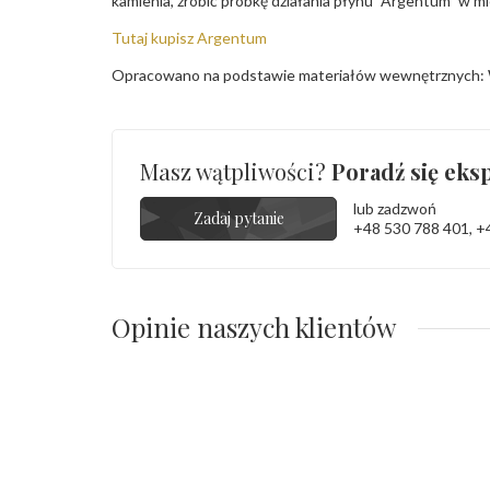
kamienia, zrobić próbkę działania płynu "Argentum" w m
Tutaj kupisz Argentum
Opracowano na podstawie materiałów wewnętrznych: 
Masz wątpliwości?
Poradź się eksp
lub zadzwoń
Zadaj pytanie
+48 530 788 401
,
+
Opinie naszych klientów