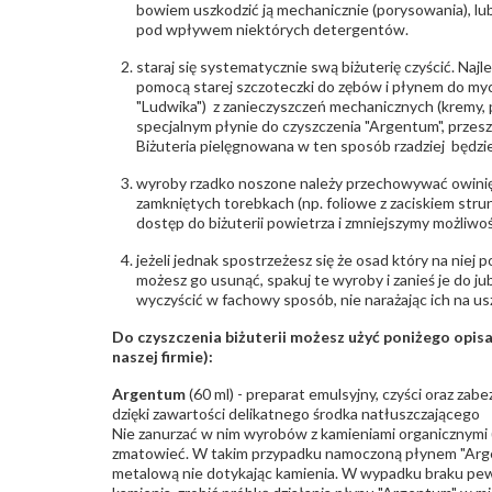
bowiem uszkodzić ją mechanicznie (porysowania), lub
pod wpływem niektórych detergentów.
staraj się systematycznie swą biżuterię czyścić. Najl
pomocą starej szczoteczki do zębów i płynem do myc
"Ludwika") z zanieczyszczeń mechanicznych (kremy, po
specjalnym płynie do czyszczenia "Argentum", przes
Biżuteria pielęgnowana w ten sposób rzadziej będzie
wyroby rzadko noszone należy przechowywać owinię
zamkniętych torebkach (np. foliowe z zaciskiem str
dostęp do biżuterii powietrza i zmniejszymy możliwo
jeżeli jednak spostrzeżesz się że osad który na niej p
możesz go usunąć, spakuj te wyroby i zanieś je do ju
wyczyścić w fachowy sposób, nie narażając ich na us
Do czyszczenia biżuterii możesz użyć poniżego opi
naszej firmie):
Argentum
(60 ml) - preparat emulsyjny, czyści oraz za
dzięki zawartości delikatnego środka natłuszczającego
Nie zanurzać w nim wyrobów z kamieniami organicznymi (p
zmatowieć. W takim przypadku namoczoną płynem "Arge
metalową nie dotykając kamienia. W wypadku braku pew