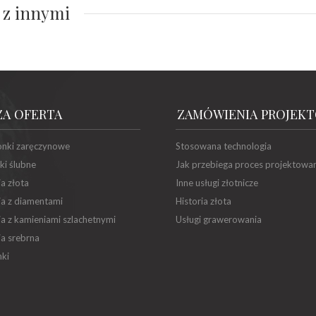
 z innymi
ZA OFERTA
ZAMÓWIENIA PROJEK
onki zaręczynowe
Stosowana technologia
ki ślubne
Jak przebiega proces projektowa
ia złota
Inne usługi złotnicze
ia z diamentami
Historia złota
ia z kamieniami szlachetnymi
Usługi grawerowania
ia srebrna
ki