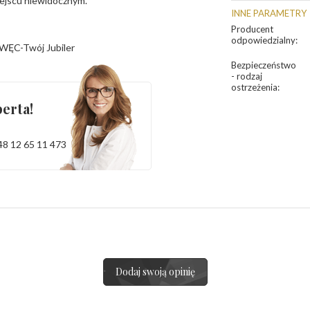
iejscu niewidocznym.
INNE PARAMETRY
Producent
odpowiedzialny
:
WĘC-Twój Jubiler
Bezpieczeństwo
- rodzaj
ostrzeżenia
:
erta!
48 12 65 11 473
Dodaj swoją opinię