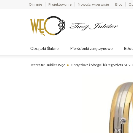
O firmie
Projektowanie
Nowości w serwisie
Blog
Op
Obrączki Ślubne
Pierścionki zaręczynowe
Biżut
Jesteś tu:
Jubiler Węc
Obrączka z żółtego i białego złota ST-