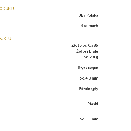
RODUKTU
UE / Polska
Stelmach
DUKTU
Złoto pr. 0,585
Żółte i białe
ok. 2.8 g
Błyszczące
ok. 4,0 mm
Półokrągły
Płaski
ok. 1,1 mm