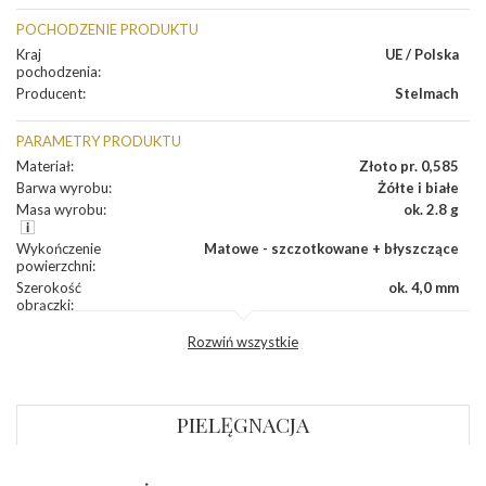
POCHODZENIE PRODUKTU
Kraj
UE / Polska
pochodzenia
:
Producent
:
Stelmach
PARAMETRY PRODUKTU
Materiał
:
Złoto pr. 0,585
Barwa wyrobu
:
Żółte i białe
Masa wyrobu
:
ok. 2.8 g
Wykończenie
Matowe - szczotkowane + błyszczące
powierzchni
:
Szerokość
ok. 4,0 mm
obrączki
:
Profil
Płaski
Rozwiń wszystkie
zewnętrzny
obrączki
:
Profil
Płaski
wewnętrzny
obrączki
:
PIELĘGNACJA
Wysokość
ok. 1,1 mm
profilu obrączki
: