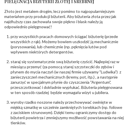
PIELĘGNACJA BIŻUTERII ZŁOTEJ I SREBRNEJ
INNE PARAMETRY
Złoto jest metalem drogim, lecz pomimo to najpopularniejszym
Producent
PZ Stelmach Sp. z o.o. ul. Północna 22 45-805
odpowiedzialny
:
Opole; NIP 7542889545; Tel. +48 77 54 90 100;
materiałem przy produkcji biżuterii. Aby biżuteria złota przez jak
biuro@stelmach.pl
najdłuższy czas zachowała swoje piękno i blask należy ją
Bezpieczeństwo
Nie nadaje się dla dzieci w wieku poniżej 3 lat
odpowiednio pielęgnować!
- rodzaj
,
Elementy w wyrobie wykonane z białego złota
ostrzeżenia
:
zawierają nikiel
przy wszystkich pracach domowych ściągać biżuterię (przede
wszystkich z rąk). Możemy bowiem uszkodzić ją mechanicznie
(porysowania), lub chemicznie (np. pęknięcia lutów pod
wpływem niektórych detergentów.
staraj się systematycznie swą biżuterię czyścić. Najlepiej raz w
miesiącu przemyć (za pomocą starej szczoteczki do zębów i
płynem do mycia naczyń (w naszej firmie używamy "Ludwika") z
zanieczyszczeń mechanicznych (kremy, pot, itp.) , a następnie
zanurzyć w specjalnym płynie do czyszczenia "Argentum",
przeszczotkować i dokładnie wypłukać. Biżuteria pielęgnowana
w ten sposób rzadziej będzie wymagała wizyt u jubilera.
wyroby rzadko noszone należy przechowywać owinięte w
miękką szmatkę w szczelnie zamkniętych torebkach (np. foliowe
z zaciskiem strunowym). Dzięki temu ograniczymy dostęp do
biżuterii powietrza i zmniejszymy możliwość powstawania na niej
tlenków.