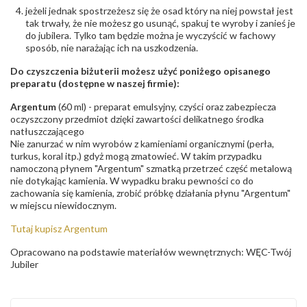
jeżeli jednak spostrzeżesz się że osad który na niej powstał jest
tak trwały, że nie możesz go usunąć, spakuj te wyroby i zanieś je
do jubilera. Tylko tam będzie można je wyczyścić w fachowy
sposób, nie narażając ich na uszkodzenia.
Do czyszczenia biżuterii możesz użyć poniżego opisanego
preparatu (dostępne w naszej firmie):
Argentum
(60 ml) - preparat emulsyjny, czyści oraz zabezpiecza
oczyszczony przedmiot dzięki zawartości delikatnego środka
natłuszczającego
Nie zanurzać w nim wyrobów z kamieniami organicznymi (perła,
turkus, koral itp.) gdyż mogą zmatowieć. W takim przypadku
namoczoną płynem "Argentum" szmatką przetrzeć część metalową
nie dotykając kamienia. W wypadku braku pewności co do
zachowania się kamienia, zrobić próbkę działania płynu "Argentum"
w miejscu niewidocznym.
Tutaj kupisz Argentum
Opracowano na podstawie materiałów wewnętrznych: WĘC-Twój
Jubiler