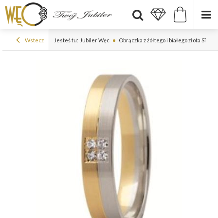
Wstecz
Jesteś tu:
Jubiler Węc
Obrączka z żółtego i białego złota ST-2