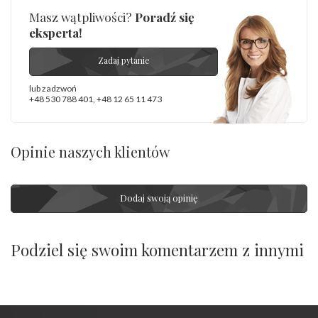
Masz wątpliwości?
Poradź się
eksperta!
Zadaj pytanie
lub zadzwoń
+48 530 788 401
,
+48 12 65 11 473
Opinie naszych klientów
Dodaj swoją opinię
Podziel się swoim komentarzem z innymi