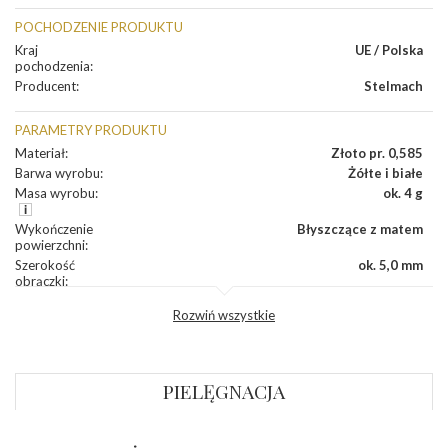
POCHODZENIE PRODUKTU
Kraj
UE / Polska
pochodzenia
:
Producent
:
Stelmach
PARAMETRY PRODUKTU
Materiał
:
Złoto pr. 0,585
Barwa wyrobu
:
Żółte i białe
Masa wyrobu
:
ok. 4 g
Wykończenie
Błyszczące z matem
powierzchni
:
Szerokość
ok. 5,0 mm
obrączki
:
Profil
Półokrągły
Rozwiń wszystkie
zewnętrzny
obrączki
:
Profil
Płaski
wewnętrzny
obrączki
:
PIELĘGNACJA
Wysokość
ok. 1,1 mm
profilu obrączki
: