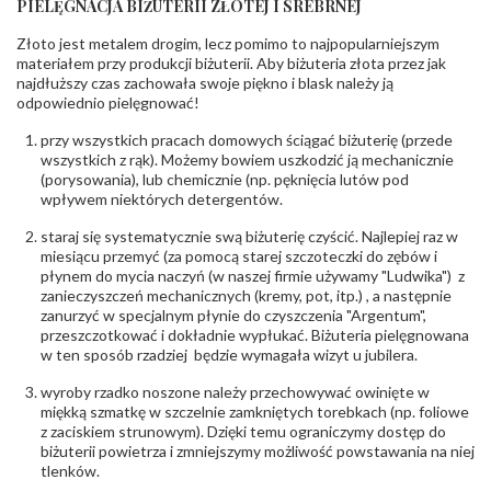
PIELĘGNACJA BIŻUTERII ZŁOTEJ I SREBRNEJ
INNE PARAMETRY
Złoto jest metalem drogim, lecz pomimo to najpopularniejszym
Producent
PZ Stelmach Sp. z o.o. ul. Północna 22 45-805
odpowiedzialny
:
Opole; NIP 7542889545; Tel. +48 77 54 90 100;
materiałem przy produkcji biżuterii. Aby biżuteria złota przez jak
biuro@stelmach.pl
najdłuższy czas zachowała swoje piękno i blask należy ją
Bezpieczeństwo
Nie nadaje się dla dzieci w wieku poniżej 3 lat
odpowiednio pielęgnować!
- rodzaj
,
Elementy w wyrobie wykonane z białego złota
ostrzeżenia
:
zawierają nikiel
przy wszystkich pracach domowych ściągać biżuterię (przede
wszystkich z rąk). Możemy bowiem uszkodzić ją mechanicznie
(porysowania), lub chemicznie (np. pęknięcia lutów pod
wpływem niektórych detergentów.
staraj się systematycznie swą biżuterię czyścić. Najlepiej raz w
miesiącu przemyć (za pomocą starej szczoteczki do zębów i
płynem do mycia naczyń (w naszej firmie używamy "Ludwika") z
zanieczyszczeń mechanicznych (kremy, pot, itp.) , a następnie
zanurzyć w specjalnym płynie do czyszczenia "Argentum",
przeszczotkować i dokładnie wypłukać. Biżuteria pielęgnowana
w ten sposób rzadziej będzie wymagała wizyt u jubilera.
wyroby rzadko noszone należy przechowywać owinięte w
miękką szmatkę w szczelnie zamkniętych torebkach (np. foliowe
z zaciskiem strunowym). Dzięki temu ograniczymy dostęp do
biżuterii powietrza i zmniejszymy możliwość powstawania na niej
tlenków.