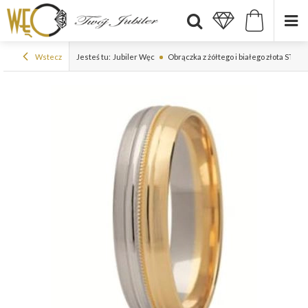
Wstecz
Jesteś tu:
Jubiler Węc
Obrączka z żółtego i białego złota ST-2