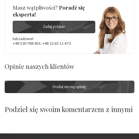
Masz wątpliwości?
Poradź się
eksperta!
Zadaj pytanie
lub zadzwoń
+48 530 788 401
,
+48 12 65 11 473
Opinie naszych klientów
Dodaj swoją opinię
Podziel się swoim komentarzem z innymi