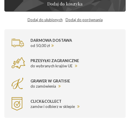
Dodaj do koszyka
Dodaj do ulubionych
Dodaj do porównania
DARMOWA DOSTAWA
od 50,00 zł
PRZESYŁKI ZAGRANICZNE
do wybranych krajów UE
GRAWER W GRATISIE
do zamówienia
CLICK&COLLECT
zamów i odbierz w sklepie