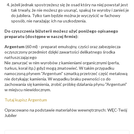
jeżeli jednak spostrzeżesz się że osad który na niej powstał jest
tak trwały, że nie możesz go usunąć, spakuj te wyroby i zanieś je
do jubilera. Tylko tam będzie można je wyczyścić w fachowy
sposób, nie narażając ich na uszkodzenia.
Do czyszczenia biżuterii możesz użyć poniżego opisanego
preparatu (dostępne w naszej firmie):
Argentum
(60 ml) - preparat emulsyjny, czyści oraz zabezpiecza
oczyszczony przedmiot dzięki zawartości delikatnego środka
natłuszczającego
Nie zanurzać w nim wyrobów z kamieniami organicznymi (perła,
turkus, koral itp.) gdyż mogą zmatowieć. W takim przypadku
namoczoną płynem "Argentum" szmatką przetrzeć część metalową
nie dotykając kamienia. W wypadku braku pewności co do
zachowania się kamienia, zrobić próbkę działania płynu "Argentum"
w miejscu niewidocznym.
Tutaj kupisz Argentum
Opracowano na podstawie materiałów wewnętrznych: WĘC-Twój
Jubiler