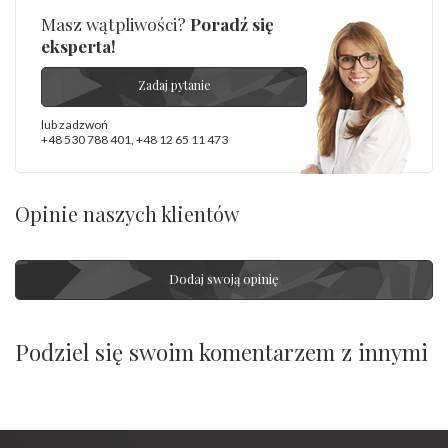
Masz wątpliwości?
Poradź się
eksperta!
Zadaj pytanie
lub zadzwoń
+48 530 788 401
,
+48 12 65 11 473
Opinie naszych klientów
Dodaj swoją opinię
Podziel się swoim komentarzem z innymi