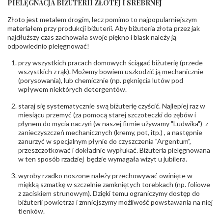
PIELĘGNACJA BIŻUTERII ZŁOTEJ I SREBRNEJ
INNE PARAMETRY
Złoto jest metalem drogim, lecz pomimo to najpopularniejszym
Producent
PZ Stelmach Sp. z o.o. ul. Północna 22 45-805
odpowiedzialny
:
Opole; NIP 7542889545; Tel. +48 77 54 90 100;
materiałem przy produkcji biżuterii. Aby biżuteria złota przez jak
biuro@stelmach.pl
najdłuższy czas zachowała swoje piękno i blask należy ją
Bezpieczeństwo
Nie nadaje się dla dzieci w wieku poniżej 3 lat
odpowiednio pielęgnować!
- rodzaj
,
Elementy w wyrobie wykonane z białego złota
ostrzeżenia
:
zawierają nikiel
przy wszystkich pracach domowych ściągać biżuterię (przede
wszystkich z rąk). Możemy bowiem uszkodzić ją mechanicznie
(porysowania), lub chemicznie (np. pęknięcia lutów pod
wpływem niektórych detergentów.
staraj się systematycznie swą biżuterię czyścić. Najlepiej raz w
miesiącu przemyć (za pomocą starej szczoteczki do zębów i
płynem do mycia naczyń (w naszej firmie używamy "Ludwika") z
zanieczyszczeń mechanicznych (kremy, pot, itp.) , a następnie
zanurzyć w specjalnym płynie do czyszczenia "Argentum",
przeszczotkować i dokładnie wypłukać. Biżuteria pielęgnowana
w ten sposób rzadziej będzie wymagała wizyt u jubilera.
wyroby rzadko noszone należy przechowywać owinięte w
miękką szmatkę w szczelnie zamkniętych torebkach (np. foliowe
z zaciskiem strunowym). Dzięki temu ograniczymy dostęp do
biżuterii powietrza i zmniejszymy możliwość powstawania na niej
tlenków.