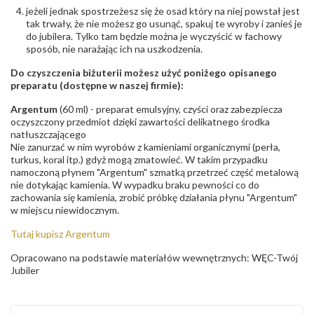
jeżeli jednak spostrzeżesz się że osad który na niej powstał jest
tak trwały, że nie możesz go usunąć, spakuj te wyroby i zanieś je
do jubilera. Tylko tam będzie można je wyczyścić w fachowy
sposób, nie narażając ich na uszkodzenia.
Do czyszczenia biżuterii możesz użyć poniżego opisanego
preparatu (dostępne w naszej firmie):
Argentum
(60 ml) - preparat emulsyjny, czyści oraz zabezpiecza
oczyszczony przedmiot dzięki zawartości delikatnego środka
natłuszczającego
Nie zanurzać w nim wyrobów z kamieniami organicznymi (perła,
turkus, koral itp.) gdyż mogą zmatowieć. W takim przypadku
namoczoną płynem "Argentum" szmatką przetrzeć część metalową
nie dotykając kamienia. W wypadku braku pewności co do
zachowania się kamienia, zrobić próbkę działania płynu "Argentum"
w miejscu niewidocznym.
Tutaj kupisz Argentum
Opracowano na podstawie materiałów wewnętrznych: WĘC-Twój
Jubiler