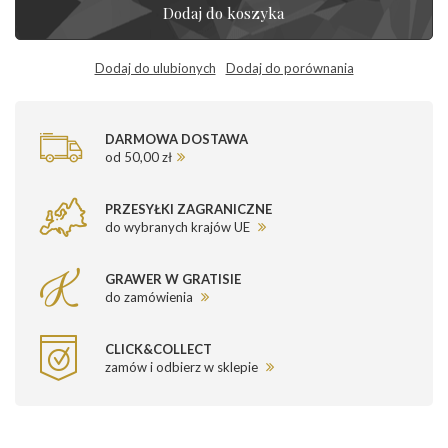
Dodaj do koszyka
Dodaj do ulubionych
Dodaj do porównania
DARMOWA DOSTAWA
od 50,00 zł
PRZESYŁKI ZAGRANICZNE
do wybranych krajów UE
GRAWER W GRATISIE
do zamówienia
CLICK&COLLECT
zamów i odbierz w sklepie