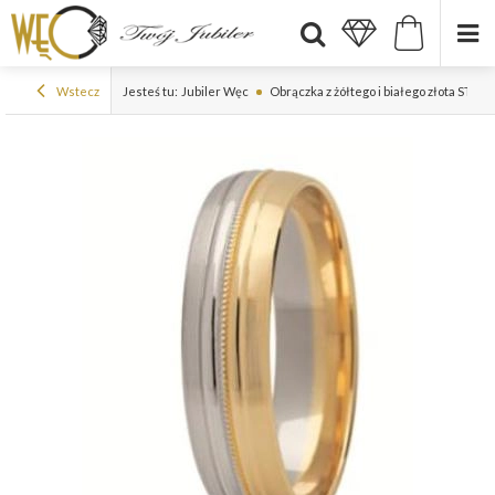
Wstecz
Jesteś tu:
Jubiler Węc
Obrączka z żółtego i białego złota ST-25