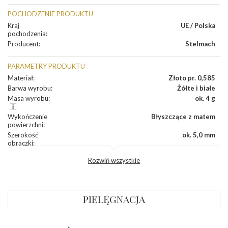
POCHODZENIE PRODUKTU
Kraj
UE / Polska
pochodzenia
:
Producent
:
Stelmach
PARAMETRY PRODUKTU
Materiał
:
Złoto pr. 0,585
Barwa wyrobu
:
Żółte i białe
Masa wyrobu
:
ok. 4 g
Wykończenie
Błyszczące z matem
powierzchni
:
Szerokość
ok. 5,0 mm
obrączki
:
Profil
Półokrągły
Rozwiń wszystkie
zewnętrzny
obrączki
:
Profil
Płaski
wewnętrzny
obrączki
:
PIELĘGNACJA
Wysokość
ok. 1,1 mm
profilu obrączki
: