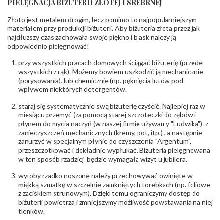
PIELĘGNACJA BIŻUTERII ZŁOTEJ I SREBRNEJ
INNE PARAMETRY
Złoto jest metalem drogim, lecz pomimo to najpopularniejszym
Producent
PZ Stelmach Sp. z o.o. ul. Północna 22 45-805
odpowiedzialny
:
Opole; NIP 7542889545; Tel. +48 77 54 90 100;
materiałem przy produkcji biżuterii. Aby biżuteria złota przez jak
biuro@stelmach.pl
najdłuższy czas zachowała swoje piękno i blask należy ją
Bezpieczeństwo
Nie nadaje się dla dzieci w wieku poniżej 3 lat
odpowiednio pielęgnować!
- rodzaj
,
Elementy w wyrobie wykonane z białego złota
ostrzeżenia
:
zawierają nikiel
przy wszystkich pracach domowych ściągać biżuterię (przede
wszystkich z rąk). Możemy bowiem uszkodzić ją mechanicznie
(porysowania), lub chemicznie (np. pęknięcia lutów pod
wpływem niektórych detergentów.
staraj się systematycznie swą biżuterię czyścić. Najlepiej raz w
miesiącu przemyć (za pomocą starej szczoteczki do zębów i
płynem do mycia naczyń (w naszej firmie używamy "Ludwika") z
zanieczyszczeń mechanicznych (kremy, pot, itp.) , a następnie
zanurzyć w specjalnym płynie do czyszczenia "Argentum",
przeszczotkować i dokładnie wypłukać. Biżuteria pielęgnowana
w ten sposób rzadziej będzie wymagała wizyt u jubilera.
wyroby rzadko noszone należy przechowywać owinięte w
miękką szmatkę w szczelnie zamkniętych torebkach (np. foliowe
z zaciskiem strunowym). Dzięki temu ograniczymy dostęp do
biżuterii powietrza i zmniejszymy możliwość powstawania na niej
tlenków.