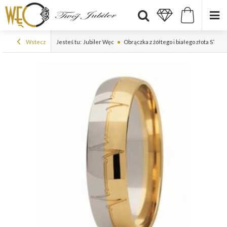
Wstecz
Jesteś tu:
Jubiler Węc
Obrączka z żółtego i białego złota ST-2