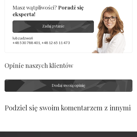
Masz wątpliwości?
Poradź się
eksperta!
Zadaj pytanie
lub zadzwoń
+48 530 788 401
,
+48 12 65 11 473
Opinie naszych klientów
Dodaj swoją opinię
Podziel się swoim komentarzem z innymi