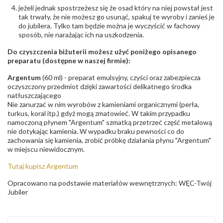
jeżeli jednak spostrzeżesz się że osad który na niej powstał jest
tak trwały, że nie możesz go usunąć, spakuj te wyroby i zanieś je
do jubilera. Tylko tam będzie można je wyczyścić w fachowy
sposób, nie narażając ich na uszkodzenia.
Do czyszczenia biżuterii możesz użyć poniżego opisanego
preparatu (dostępne w naszej firmie):
Argentum
(60 ml) - preparat emulsyjny, czyści oraz zabezpiecza
oczyszczony przedmiot dzięki zawartości delikatnego środka
natłuszczającego
Nie zanurzać w nim wyrobów z kamieniami organicznymi (perła,
turkus, koral itp.) gdyż mogą zmatowieć. W takim przypadku
namoczoną płynem "Argentum" szmatką przetrzeć część metalową
nie dotykając kamienia. W wypadku braku pewności co do
zachowania się kamienia, zrobić próbkę działania płynu "Argentum"
w miejscu niewidocznym.
Tutaj kupisz Argentum
Opracowano na podstawie materiałów wewnętrznych: WĘC-Twój
Jubiler