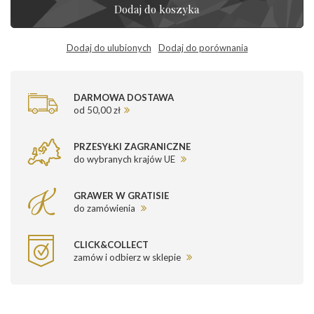
Dodaj do koszyka
Dodaj do ulubionych
Dodaj do porównania
DARMOWA DOSTAWA
od 50,00 zł
PRZESYŁKI ZAGRANICZNE
do wybranych krajów UE
GRAWER W GRATISIE
do zamówienia
CLICK&COLLECT
zamów i odbierz w sklepie