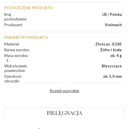
POCHODZENIE PRODUKTU
Kraj
UE / Polska
pochodzenia
:
Producent
:
Stelmach
PARAMETRY PRODUKTU
Materiał
:
Złoto pr. 0,585
Barwa wyrobu
:
Żółte i białe
Masa wyrobu
:
ok. 4 g
Wykończenie
Błyszczące
powierzchni
:
Szerokość
ok. 5,0 mm
obrączki
:
Profil
Półokrągły
Rozwiń wszystkie
zewnętrzny
obrączki
:
Profil
Płaski
wewnętrzny
obrączki
:
PIELĘGNACJA
Wysokość
ok. 1,1 mm
profilu obrączki
: