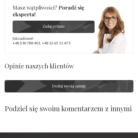
Masz wątpliwości?
Poradź się
eksperta!
Zadaj pytanie
lub zadzwoń
+48 530 788 401
,
+48 12 65 11 473
Opinie naszych klientów
Dodaj swoją opinię
Podziel się swoim komentarzem z innymi