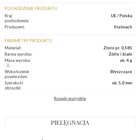
POCHODZENIE PRODUKTU
Kraj
UE / Polska
pochodzenia
:
Producent
:
Stelmach
PARAMETRY PRODUKTU
Materiał
:
Złoto pr. 0,585
Barwa wyrobu
:
Żółte i białe
Masa wyrobu
:
ok. 4 g
Wykończenie
Błyszczące
powierzchni
:
Szerokość
ok. 5,0 mm
obrączki
:
Profil
Półokrągły
Rozwiń wszystkie
zewnętrzny
obrączki
:
Profil
Płaski
wewnętrzny
obrączki
:
PIELĘGNACJA
Wysokość
ok. 1,1 mm
profilu obrączki
: