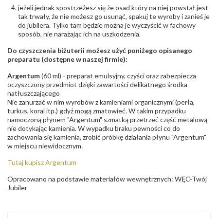
jeżeli jednak spostrzeżesz się że osad który na niej powstał jest
tak trwały, że nie możesz go usunąć, spakuj te wyroby i zanieś je
do jubilera. Tylko tam będzie można je wyczyścić w fachowy
sposób, nie narażając ich na uszkodzenia.
Do czyszczenia biżuterii możesz użyć poniżego opisanego
preparatu (dostępne w naszej firmie):
Argentum
(60 ml) - preparat emulsyjny, czyści oraz zabezpiecza
oczyszczony przedmiot dzięki zawartości delikatnego środka
natłuszczającego
Nie zanurzać w nim wyrobów z kamieniami organicznymi (perła,
turkus, koral itp.) gdyż mogą zmatowieć. W takim przypadku
namoczoną płynem "Argentum" szmatką przetrzeć część metalową
nie dotykając kamienia. W wypadku braku pewności co do
zachowania się kamienia, zrobić próbkę działania płynu "Argentum"
w miejscu niewidocznym.
Tutaj kupisz Argentum
Opracowano na podstawie materiałów wewnętrznych: WĘC-Twój
Jubiler