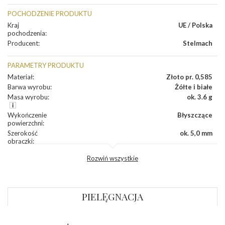
POCHODZENIE PRODUKTU
Kraj
UE / Polska
pochodzenia
:
Producent
:
Stelmach
PARAMETRY PRODUKTU
Materiał
:
Złoto pr. 0,585
Barwa wyrobu
:
Żółte i białe
Masa wyrobu
:
ok. 3.6 g
Wykończenie
Błyszczące
powierzchni
:
Szerokość
ok. 5,0 mm
obrączki
:
Profil
Półokrągły
Rozwiń wszystkie
zewnętrzny
obrączki
:
Profil
Płaski
wewnętrzny
obrączki
:
PIELĘGNACJA
Wysokość
ok. 1,1 mm
profilu obrączki
: