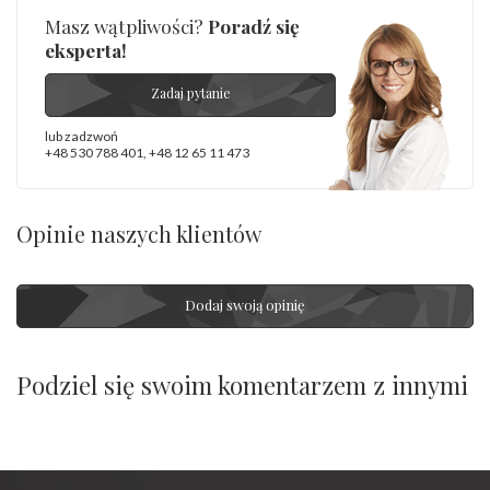
Masz wątpliwości?
Poradź się
eksperta!
Zadaj pytanie
lub zadzwoń
+48 530 788 401
,
+48 12 65 11 473
Opinie naszych klientów
Dodaj swoją opinię
Podziel się swoim komentarzem z innymi