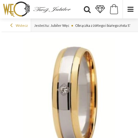
Wstecz
Jesteś tu:
Jubiler Węc
Obrączka z żółtego i białego złota ST-2