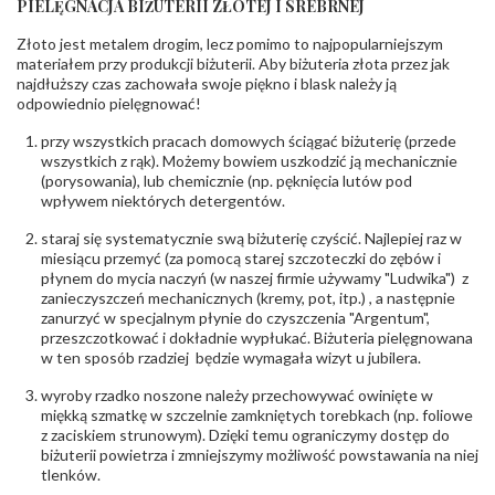
PIELĘGNACJA BIŻUTERII ZŁOTEJ I SREBRNEJ
INNE PARAMETRY
Złoto jest metalem drogim, lecz pomimo to najpopularniejszym
Producent
PZ Stelmach Sp. z o.o. ul. Północna 22 45-805
odpowiedzialny
:
Opole; NIP 7542889545; Tel. +48 77 54 90 100;
materiałem przy produkcji biżuterii. Aby biżuteria złota przez jak
biuro@stelmach.pl
najdłuższy czas zachowała swoje piękno i blask należy ją
Bezpieczeństwo
Nie nadaje się dla dzieci w wieku poniżej 3 lat
odpowiednio pielęgnować!
- rodzaj
,
Elementy w wyrobie wykonane z białego złota
ostrzeżenia
:
zawierają nikiel
przy wszystkich pracach domowych ściągać biżuterię (przede
wszystkich z rąk). Możemy bowiem uszkodzić ją mechanicznie
(porysowania), lub chemicznie (np. pęknięcia lutów pod
wpływem niektórych detergentów.
staraj się systematycznie swą biżuterię czyścić. Najlepiej raz w
miesiącu przemyć (za pomocą starej szczoteczki do zębów i
płynem do mycia naczyń (w naszej firmie używamy "Ludwika") z
zanieczyszczeń mechanicznych (kremy, pot, itp.) , a następnie
zanurzyć w specjalnym płynie do czyszczenia "Argentum",
przeszczotkować i dokładnie wypłukać. Biżuteria pielęgnowana
w ten sposób rzadziej będzie wymagała wizyt u jubilera.
wyroby rzadko noszone należy przechowywać owinięte w
miękką szmatkę w szczelnie zamkniętych torebkach (np. foliowe
z zaciskiem strunowym). Dzięki temu ograniczymy dostęp do
biżuterii powietrza i zmniejszymy możliwość powstawania na niej
tlenków.