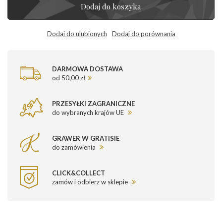
Dodaj do koszyka
Dodaj do ulubionych
Dodaj do porównania
DARMOWA DOSTAWA
od 50,00 zł
PRZESYŁKI ZAGRANICZNE
do wybranych krajów UE
GRAWER W GRATISIE
do zamówienia
CLICK&COLLECT
zamów i odbierz w sklepie