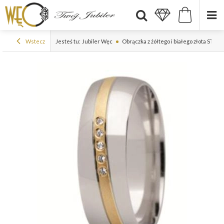
Wstecz
Jesteś tu:
Jubiler Węc
Obrączka z żółtego i białego złota ST-25