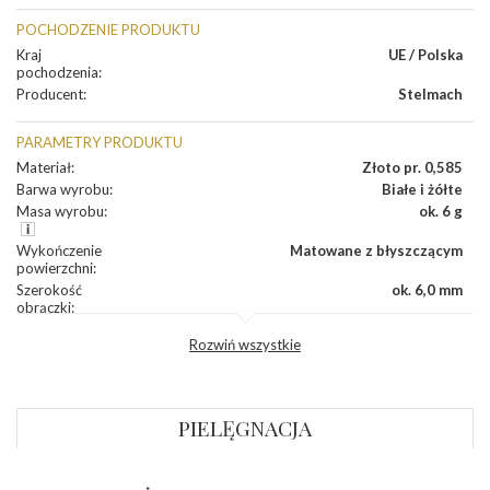
POCHODZENIE PRODUKTU
Kraj
UE / Polska
pochodzenia
:
Producent
:
Stelmach
PARAMETRY PRODUKTU
Materiał
:
Złoto pr. 0,585
Barwa wyrobu
:
Białe i żółte
Masa wyrobu
:
ok. 6 g
Wykończenie
Matowane z błyszczącym
powierzchni
:
Szerokość
ok. 6,0 mm
obrączki
:
Profil
Półokrągły
Rozwiń wszystkie
zewnętrzny
obrączki
:
Profil
Płaski
wewnętrzny
obrączki
:
PIELĘGNACJA
Wysokość
ok. 1,1 mm
profilu obrączki
: