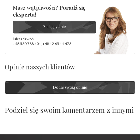
Masz wątpliwości?
Poradź się
eksperta!
Zadaj pytanie
lub zadzwoń
+48 530 788 401
,
+48 12 65 11 473
Opinie naszych klientów
Dodaj swoją opinię
Podziel się swoim komentarzem z innymi