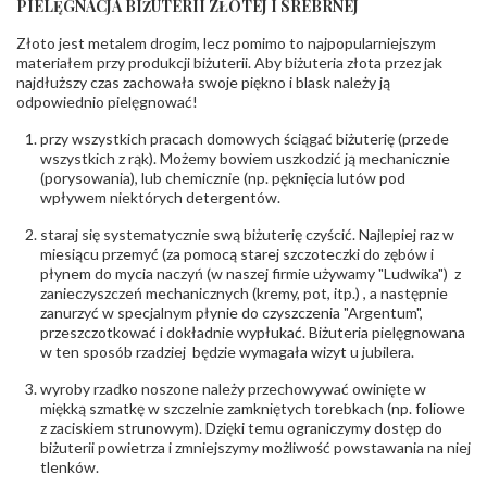
PIELĘGNACJA BIŻUTERII ZŁOTEJ I SREBRNEJ
KAMIENIE
Złoto jest metalem drogim, lecz pomimo to najpopularniejszym
Rodzaje
Cyrkonia
kamieni
:
materiałem przy produkcji biżuterii. Aby biżuteria złota przez jak
najdłuższy czas zachowała swoje piękno i blask należy ją
Liczba kamieni
:
Cyrkonia - 5 szt.
odpowiednio pielęgnować!
Szlif kamieni
:
Fasetowy okrągła
Masa kamieni
ok. 0.04 ct.
przy wszystkich pracach domowych ściągać biżuterię (przede
(łącznie)
:
wszystkich z rąk). Możemy bowiem uszkodzić ją mechanicznie
(porysowania), lub chemicznie (np. pęknięcia lutów pod
INNE PARAMETRY
wpływem niektórych detergentów.
Producent
PZ Stelmach Sp. z o.o. ul. Północna 22 45-805
odpowiedzialny
staraj się systematycznie swą biżuterię czyścić. Najlepiej raz w
:
Opole; NIP 7542889545; Tel. +48 77 54 90 100;
biuro@stelmach.pl
miesiącu przemyć (za pomocą starej szczoteczki do zębów i
Bezpieczeństwo
płynem do mycia naczyń (w naszej firmie używamy "Ludwika") z
Nie nadaje się dla dzieci w wieku poniżej 3 lat
- rodzaj
,
Elementy w wyrobie wykonane z białego złota
zanieczyszczeń mechanicznych (kremy, pot, itp.) , a następnie
ostrzeżenia
:
zawierają nikiel
zanurzyć w specjalnym płynie do czyszczenia "Argentum",
przeszczotkować i dokładnie wypłukać. Biżuteria pielęgnowana
w ten sposób rzadziej będzie wymagała wizyt u jubilera.
wyroby rzadko noszone należy przechowywać owinięte w
miękką szmatkę w szczelnie zamkniętych torebkach (np. foliowe
z zaciskiem strunowym). Dzięki temu ograniczymy dostęp do
biżuterii powietrza i zmniejszymy możliwość powstawania na niej
tlenków.