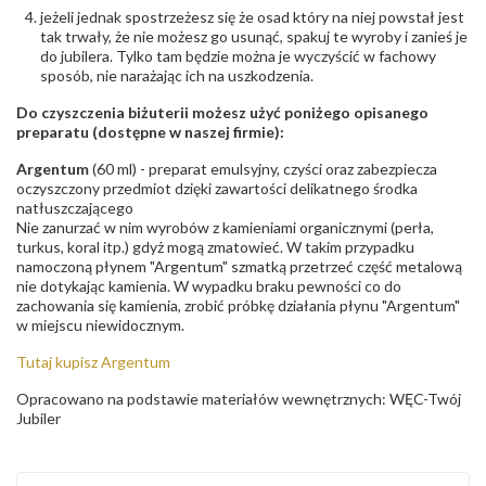
jeżeli jednak spostrzeżesz się że osad który na niej powstał jest
tak trwały, że nie możesz go usunąć, spakuj te wyroby i zanieś je
do jubilera. Tylko tam będzie można je wyczyścić w fachowy
sposób, nie narażając ich na uszkodzenia.
Do czyszczenia biżuterii możesz użyć poniżego opisanego
preparatu (dostępne w naszej firmie):
Argentum
(60 ml) - preparat emulsyjny, czyści oraz zabezpiecza
oczyszczony przedmiot dzięki zawartości delikatnego środka
natłuszczającego
Nie zanurzać w nim wyrobów z kamieniami organicznymi (perła,
turkus, koral itp.) gdyż mogą zmatowieć. W takim przypadku
namoczoną płynem "Argentum" szmatką przetrzeć część metalową
nie dotykając kamienia. W wypadku braku pewności co do
zachowania się kamienia, zrobić próbkę działania płynu "Argentum"
w miejscu niewidocznym.
Tutaj kupisz Argentum
Opracowano na podstawie materiałów wewnętrznych: WĘC-Twój
Jubiler