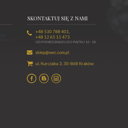
SKONTAKTUJ SIĘ Z NAMI
+48 530 788 401
,
+48 12 65 11 473
OD PONIEDZIAŁKU DO PIĄTKU 10 - 18
sklep@wec.com.pl
ul. Kurczaba 3,
30-868
Kraków