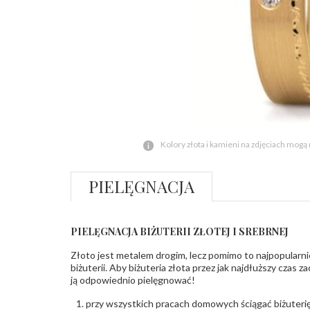
Kolory złota i kamieni na zdjęciach mogą
PIELĘGNACJA
PIELĘGNACJA BIŻUTERII ZŁOTEJ I SREBRNEJ
Złoto jest metalem drogim, lecz pomimo to najpopularni
biżuterii. Aby biżuteria złota przez jak najdłuższy czas 
ją odpowiednio pielęgnować!
przy wszystkich pracach domowych ściągać biżuterię