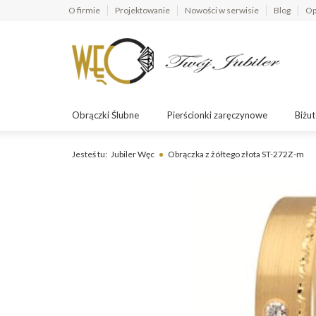
O firmie
Projektowanie
Nowości w serwisie
Blog
Op
Obrączki Ślubne
Pierścionki zaręczynowe
Biżut
Jesteś tu:
Jubiler Węc
Obrączka z żółtego złota ST-272Z-m