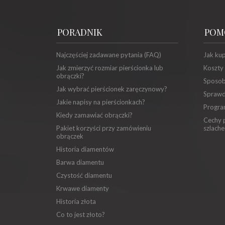
PORADNIK
POM
Najczęściej zadawane pytania (FAQ)
Jak ku
Jak zmierzyć rozmiar pierścionka lub
Koszty
obrączki?
Sposob
Jak wybrać pierścionek zaręczynowy?
Sprawd
Jakie napisy na pierścionkach?
Progra
Kiedy zamawiać obrączki?
Cechy p
Pakiet korzyści przy zamówieniu
szlache
obrączek
Historia diamentów
Barwa diamentu
Czystość diamentu
Krwawe diamenty
Historia złota
Co to jest złoto?