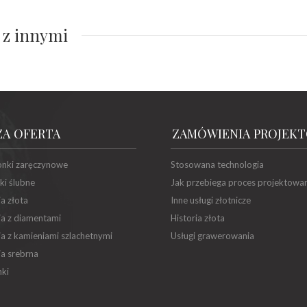
 z innymi
ZA OFERTA
ZAMÓWIENIA PROJEK
onki zaręczynowe
Stosowana technologia
ki ślubne
Jak przebiega proces projektowa
ia złota
Inne usługi złotnicze
ia z diamentami
Historia złota
ia z kamieniami szlachetnymi
Usługi grawerowania
ia srebrna
ki