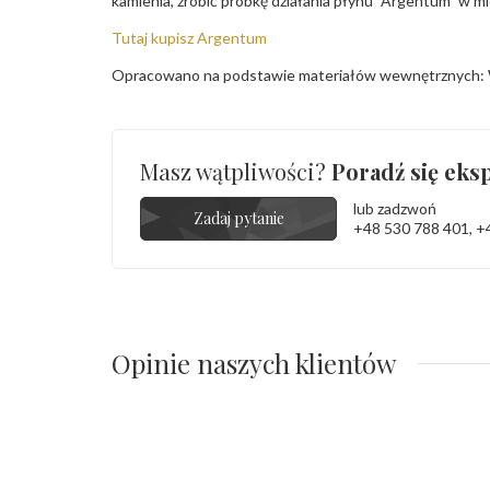
kamienia, zrobić próbkę działania płynu "Argentum" w m
Tutaj kupisz Argentum
Opracowano na podstawie materiałów wewnętrznych: 
Masz wątpliwości?
Poradź się eksp
lub zadzwoń
Zadaj pytanie
+48 530 788 401
,
+
Opinie naszych klientów