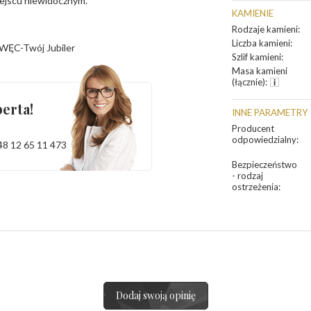
iejscu niewidocznym.
KAMIENIE
Rodzaje kamieni
:
Liczba kamieni
:
WĘC-Twój Jubiler
Szlif kamieni
:
Masa kamieni
(łącznie)
:
erta!
INNE PARAMETRY
Producent
odpowiedzialny
:
48 12 65 11 473
Bezpieczeństwo
- rodzaj
ostrzeżenia
:
Dodaj swoją opinię