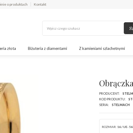
inie o produktach
Kontakt
S
eria złota
Biżuteria z diamentami
Z kamieniami szlachetnymi
Obrączka
PRODUCENT:
STEL
KOD PRODUKTU:
ST
SERIA:
STELMACH
ROZMIAR:
16 / UE- 56