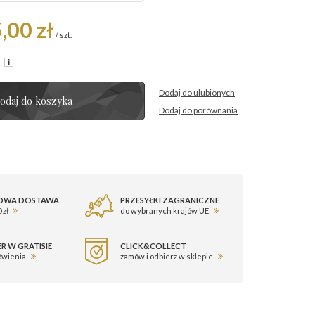
,00 zł
/
szt.
R
Dodaj do ulubionych
odaj do koszyka
Dodaj do porównania
OWA DOSTAWA
PRZESYŁKI ZAGRANICZNE
 zł
do wybranych krajów UE
R W GRATISIE
CLICK&COLLECT
ówienia
zamów i odbierz w sklepie