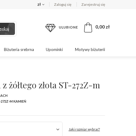
zł
Zaloguj się
Zarejestruj się
0,00 zł
ULUBIONE
zukaj
Biżuteria srebrna
Upominki
Motywy biżuterii
 z żółtego złota ST-272Z-m
MACH
-272Z-M KAMIEŃ
Jaki rozmiar wybrać?