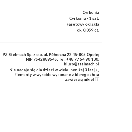
Cyrkonia
Cyrkonia - 1 szt.
Fasetowy okrągła
ok. 0.059 ct.
PZ Stelmach Sp. z o.o. ul. Północna 22 45-805 Opole;
NIP 7542889545; Tel. +48 77 54 90 100;
biuro@stelmach.pl
Nie nadaje się dla dzieci w wieku poniżej 3 lat
,
Elementy w wyrobie wykonane z białego złota
zawierają nikiel