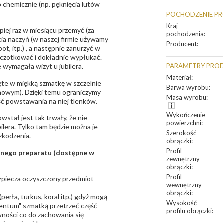
 chemicznie (np. pęknięcia lutów
POCHODZENIE P
Kraj
epiej raz w miesiącu przemyć (za
pochodzenia
:
ia naczyń (w naszej firmie używamy
Producent
:
t, itp.) , a następnie zanurzyć w
zczotkować i dokładnie wypłukać.
 wymagała wizyt u jubilera.
PARAMETRY PRO
Materiał
:
te w miękką szmatkę w szczelnie
Barwa wyrobu
:
unowym). Dzięki temu ograniczymy
Masa wyrobu
:
ść powstawania na niej tlenków.
Wykończenie
owstał jest tak trwały, że nie
powierzchni
:
bilera. Tylko tam będzie można je
Szerokość
zkodzenia.
obrączki
:
Profil
sanego preparatu (dostępne w
zewnętrzny
obrączki
:
Profil
bezpiecza oczyszczony przedmiot
wewnętrzny
obrączki
:
erła, turkus, koral itp.) gdyż mogą
Wysokość
ntum" szmatką przetrzeć część
profilu obrączki
:
ności co do zachowania się