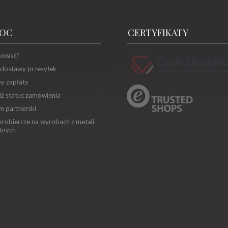
OC
CERTYFIKATY
pować?
 dostawy przesyłek
y zapłaty
ź status zamówienia
m partnerski
robiercze na wyrobach z metali
tnych