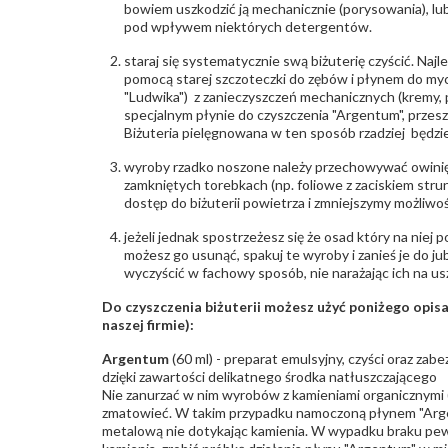
bowiem uszkodzić ją mechanicznie (porysowania), lub
pod wpływem niektórych detergentów.
staraj się systematycznie swą biżuterię czyścić. Najl
pomocą starej szczoteczki do zębów i płynem do myc
"Ludwika") z zanieczyszczeń mechanicznych (kremy, po
specjalnym płynie do czyszczenia "Argentum", przes
Biżuteria pielęgnowana w ten sposób rzadziej będzie
wyroby rzadko noszone należy przechowywać owinię
zamkniętych torebkach (np. foliowe z zaciskiem str
dostęp do biżuterii powietrza i zmniejszymy możliwo
jeżeli jednak spostrzeżesz się że osad który na niej p
możesz go usunąć, spakuj te wyroby i zanieś je do ju
wyczyścić w fachowy sposób, nie narażając ich na us
Do czyszczenia biżuterii możesz użyć poniżego opi
naszej firmie):
Argentum
(60 ml) - preparat emulsyjny, czyści oraz za
dzięki zawartości delikatnego środka natłuszczającego
Nie zanurzać w nim wyrobów z kamieniami organicznymi (p
zmatowieć. W takim przypadku namoczoną płynem "Arge
metalową nie dotykając kamienia. W wypadku braku pew