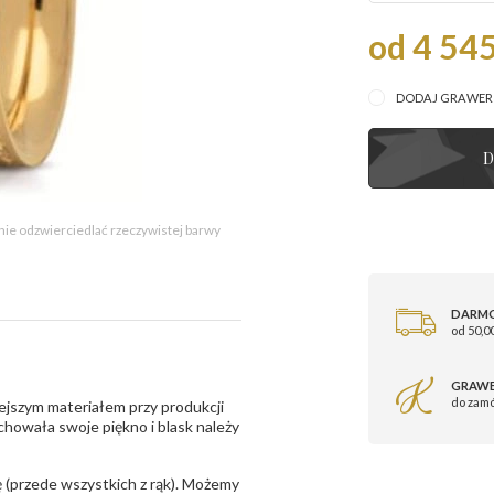
od 4 545
DODAJ GRAWE
D
 nie odzwierciedlać rzeczywistej barwy
DARM
od 50,00
GRAWE
do zam
ejszym materiałem przy produkcji
zachowała swoje piękno i blask należy
 (przede wszystkich z rąk). Możemy