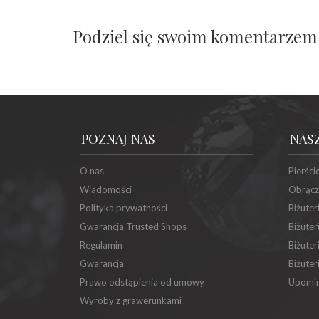
Podziel się swoim komentarzem
POZNAJ NAS
NAS
O nas
Pierści
Wiadomości
Obrącz
Polityka prywatności
Biżuter
Gwarancja Trusted Shops
Biżuter
Regulamin
Biżuter
Gwarancja
Biżuter
Prawo odstąpienia od umowy
Upomin
Wyroby z grawerunkami