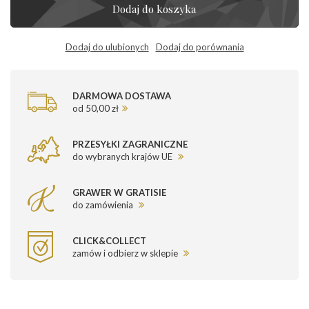
Dodaj do koszyka
Dodaj do ulubionych
Dodaj do porównania
DARMOWA DOSTAWA
od 50,00 zł
PRZESYŁKI ZAGRANICZNE
do wybranych krajów UE
GRAWER W GRATISIE
do zamówienia
CLICK&COLLECT
zamów i odbierz w sklepie