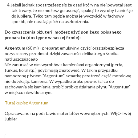
jeżeli jednak spostrzeżesz się że osad który na niej powstał jest
tak trwały, że nie możesz go usunąć, spakuj te wyroby i zanieś je
do jubilera. Tylko tam będzie można je wyczyścić w fachowy
sposób, nie narażając ich na uszkodzenia.
Do czyszczenia biżuterii możesz użyć poniżego opisanego
preparatu (dostępne w naszej firmie):
Argentum
(60 ml) - preparat emulsyjny, czyści oraz zabezpiecza
oczyszczony przedmiot dzięki zawartości delikatnego środka
natłuszczającego
Nie zanurzać w nim wyrobów z kamieniami organicznymi (perła,
turkus, koral itp.) gdyż mogą zmatowieć. W takim przypadku
namoczoną płynem "Argentum" szmatką przetrzeć część metalową
nie dotykając kamienia. W wypadku braku pewności co do
zachowania się kamienia, zrobić próbkę działania płynu "Argentum"
w miejscu niewidocznym.
Tutaj kupisz Argentum
Opracowano na podstawie materiałów wewnętrznych: WĘC-Twój
Jubiler