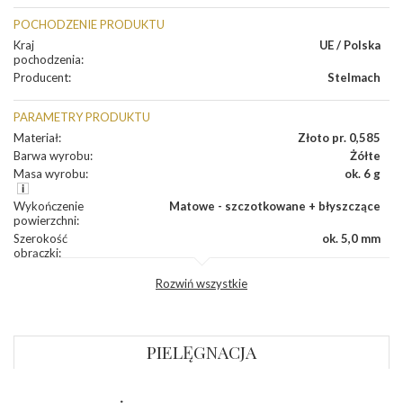
POCHODZENIE PRODUKTU
Kraj
UE / Polska
pochodzenia
:
Producent
:
Stelmach
PARAMETRY PRODUKTU
Materiał
:
Złoto pr. 0,585
Barwa wyrobu
:
Żółte
Masa wyrobu
:
ok. 6 g
Wykończenie
Matowe - szczotkowane + błyszczące
powierzchni
:
Szerokość
ok. 5,0 mm
obrączki
:
Profil
Półokrągły
Rozwiń wszystkie
zewnętrzny
obrączki
:
Profil
Płaski
wewnętrzny
obrączki
:
PIELĘGNACJA
Wysokość
ok. 1,2 mm
profilu obrączki
: