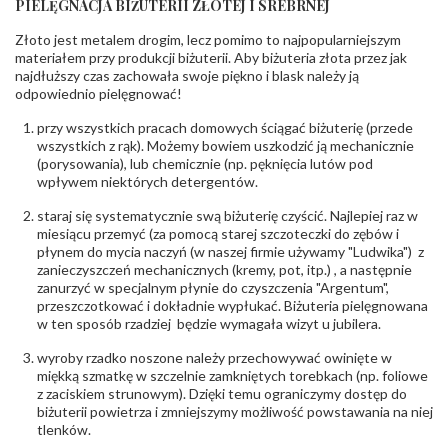
PIELĘGNACJA BIŻUTERII ZŁOTEJ I SREBRNEJ
INNE PARAMETRY
Złoto jest metalem drogim, lecz pomimo to najpopularniejszym
Producent
PZ Stelmach Sp. z o.o. ul. Północna 22 45-805
odpowiedzialny
:
Opole; NIP 7542889545; Tel. +48 77 54 90 100;
materiałem przy produkcji biżuterii. Aby biżuteria złota przez jak
biuro@stelmach.pl
najdłuższy czas zachowała swoje piękno i blask należy ją
Bezpieczeństwo
Nie nadaje się dla dzieci w wieku poniżej 3 lat
odpowiednio pielęgnować!
- rodzaj
,
Elementy w wyrobie wykonane z białego złota
ostrzeżenia
:
zawierają nikiel
przy wszystkich pracach domowych ściągać biżuterię (przede
wszystkich z rąk). Możemy bowiem uszkodzić ją mechanicznie
(porysowania), lub chemicznie (np. pęknięcia lutów pod
wpływem niektórych detergentów.
staraj się systematycznie swą biżuterię czyścić. Najlepiej raz w
miesiącu przemyć (za pomocą starej szczoteczki do zębów i
płynem do mycia naczyń (w naszej firmie używamy "Ludwika") z
zanieczyszczeń mechanicznych (kremy, pot, itp.) , a następnie
zanurzyć w specjalnym płynie do czyszczenia "Argentum",
przeszczotkować i dokładnie wypłukać. Biżuteria pielęgnowana
w ten sposób rzadziej będzie wymagała wizyt u jubilera.
wyroby rzadko noszone należy przechowywać owinięte w
miękką szmatkę w szczelnie zamkniętych torebkach (np. foliowe
z zaciskiem strunowym). Dzięki temu ograniczymy dostęp do
biżuterii powietrza i zmniejszymy możliwość powstawania na niej
tlenków.