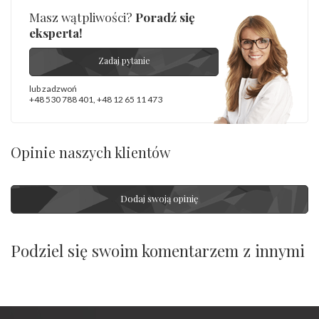
Masz wątpliwości?
Poradź się
eksperta!
Zadaj pytanie
lub zadzwoń
+48 530 788 401
,
+48 12 65 11 473
Opinie naszych klientów
Dodaj swoją opinię
Podziel się swoim komentarzem z innymi