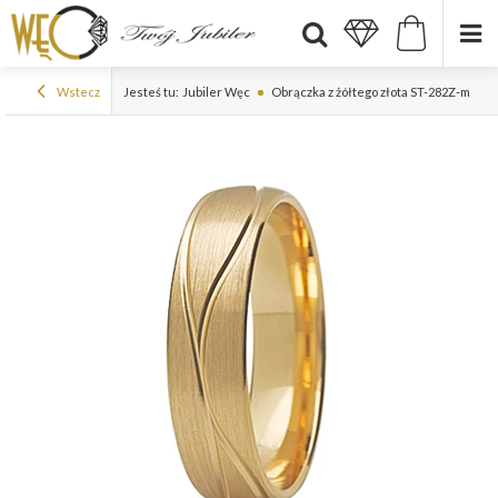
Wstecz
Jesteś tu:
Jubiler Węc
Obrączka z żółtego złota ST-282Z-m