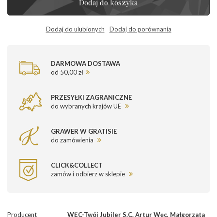
Dodaj do koszyka
Dodaj do ulubionych
Dodaj do porównania
DARMOWA DOSTAWA
od 50,00 zł
PRZESYŁKI ZAGRANICZNE
do wybranych krajów UE
GRAWER W GRATISIE
do zamówienia
CLICK&COLLECT
zamów i odbierz w sklepie
Producent
WĘC-Twój Jubiler S.C. Artur Węc, Małgorzata