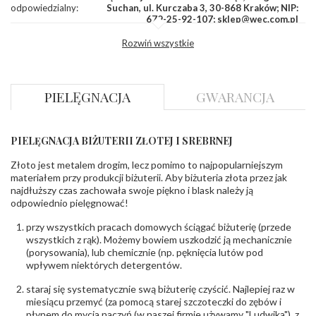
odpowiedzialny
:
Suchan, ul. Kurczaba 3, 30-868 Kraków; NIP:
679-25-92-107; sklep@wec.com.pl
Bezpieczeństwo
Nie nadaje się dla dzieci w wieku poniżej 3 lat
Rozwiń wszystkie
- rodzaj
,
Elementy w wyrobie wykonane z białego złota
ostrzeżenia
:
zawierają nikiel
PIELĘGNACJA
GWARANCJA
PIELĘGNACJA BIŻUTERII ZŁOTEJ I SREBRNEJ
Złoto jest metalem drogim, lecz pomimo to najpopularniejszym
materiałem przy produkcji biżuterii. Aby biżuteria złota przez jak
najdłuższy czas zachowała swoje piękno i blask należy ją
odpowiednio pielęgnować!
przy wszystkich pracach domowych ściągać biżuterię (przede
wszystkich z rąk). Możemy bowiem uszkodzić ją mechanicznie
(porysowania), lub chemicznie (np. pęknięcia lutów pod
wpływem niektórych detergentów.
staraj się systematycznie swą biżuterię czyścić. Najlepiej raz w
miesiącu przemyć (za pomocą starej szczoteczki do zębów i
płynem do mycia naczyń (w naszej firmie używamy "Ludwika") z