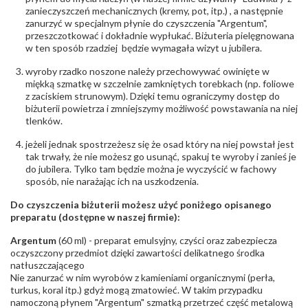
zanieczyszczeń mechanicznych (kremy, pot, itp.) , a następnie
zanurzyć w specjalnym płynie do czyszczenia "Argentum",
przeszczotkować i dokładnie wypłukać. Biżuteria pielęgnowana
w ten sposób rzadziej będzie wymagała wizyt u jubilera.
wyroby rzadko noszone należy przechowywać owinięte w
miękką szmatkę w szczelnie zamkniętych torebkach (np. foliowe
z zaciskiem strunowym). Dzięki temu ograniczymy dostęp do
biżuterii powietrza i zmniejszymy możliwość powstawania na niej
tlenków.
jeżeli jednak spostrzeżesz się że osad który na niej powstał jest
tak trwały, że nie możesz go usunąć, spakuj te wyroby i zanieś je
do jubilera. Tylko tam będzie można je wyczyścić w fachowy
sposób, nie narażając ich na uszkodzenia.
Do czyszczenia biżuterii możesz użyć poniżego opisanego
preparatu (dostępne w naszej firmie):
Argentum
(60 ml) - preparat emulsyjny, czyści oraz zabezpiecza
oczyszczony przedmiot dzięki zawartości delikatnego środka
natłuszczającego
Nie zanurzać w nim wyrobów z kamieniami organicznymi (perła,
turkus, koral itp.) gdyż mogą zmatowieć. W takim przypadku
namoczoną płynem "Argentum" szmatką przetrzeć część metalową