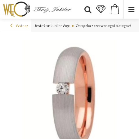
Wstecz
Jesteś tu:
Jubiler Węc
Obrączka z czerwonego i białego złota