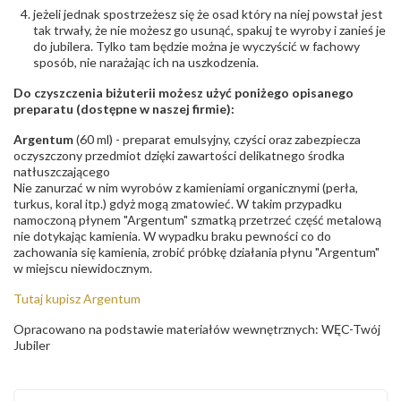
jeżeli jednak spostrzeżesz się że osad który na niej powstał jest
tak trwały, że nie możesz go usunąć, spakuj te wyroby i zanieś je
do jubilera. Tylko tam będzie można je wyczyścić w fachowy
sposób, nie narażając ich na uszkodzenia.
Do czyszczenia biżuterii możesz użyć poniżego opisanego
preparatu (dostępne w naszej firmie):
Argentum
(60 ml) - preparat emulsyjny, czyści oraz zabezpiecza
oczyszczony przedmiot dzięki zawartości delikatnego środka
natłuszczającego
Nie zanurzać w nim wyrobów z kamieniami organicznymi (perła,
turkus, koral itp.) gdyż mogą zmatowieć. W takim przypadku
namoczoną płynem "Argentum" szmatką przetrzeć część metalową
nie dotykając kamienia. W wypadku braku pewności co do
zachowania się kamienia, zrobić próbkę działania płynu "Argentum"
w miejscu niewidocznym.
Tutaj kupisz Argentum
Opracowano na podstawie materiałów wewnętrznych: WĘC-Twój
Jubiler