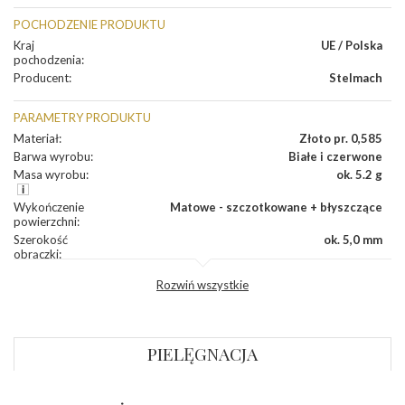
POCHODZENIE PRODUKTU
Kraj
UE / Polska
pochodzenia
:
Producent
:
Stelmach
PARAMETRY PRODUKTU
Materiał
:
Złoto pr. 0,585
Barwa wyrobu
:
Białe i czerwone
Masa wyrobu
:
ok. 5.2 g
Wykończenie
Matowe - szczotkowane + błyszczące
powierzchni
:
Szerokość
ok. 5,0 mm
obrączki
:
Profil
Półokrągły
Rozwiń wszystkie
zewnętrzny
obrączki
:
Profil
Soczewka
wewnętrzny
obrączki
:
PIELĘGNACJA
Wysokość
ok. 1,2 mm
profilu obrączki
: