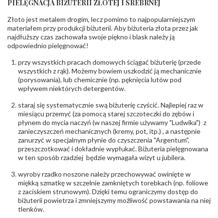
PIELĘGNACJA BIŻUTERII ZŁOTEJ I SREBRNEJ
INNE PARAMETRY
Złoto jest metalem drogim, lecz pomimo to najpopularniejszym
Producent
PZ Stelmach Sp. z o.o. ul. Północna 22 45-805
odpowiedzialny
:
Opole; NIP 7542889545; Tel. +48 77 54 90 100;
materiałem przy produkcji biżuterii. Aby biżuteria złota przez jak
biuro@stelmach.pl
najdłuższy czas zachowała swoje piękno i blask należy ją
Bezpieczeństwo
Nie nadaje się dla dzieci w wieku poniżej 3 lat
odpowiednio pielęgnować!
- rodzaj
,
Elementy w wyrobie wykonane z białego złota
ostrzeżenia
:
zawierają nikiel
przy wszystkich pracach domowych ściągać biżuterię (przede
wszystkich z rąk). Możemy bowiem uszkodzić ją mechanicznie
(porysowania), lub chemicznie (np. pęknięcia lutów pod
wpływem niektórych detergentów.
staraj się systematycznie swą biżuterię czyścić. Najlepiej raz w
miesiącu przemyć (za pomocą starej szczoteczki do zębów i
płynem do mycia naczyń (w naszej firmie używamy "Ludwika") z
zanieczyszczeń mechanicznych (kremy, pot, itp.) , a następnie
zanurzyć w specjalnym płynie do czyszczenia "Argentum",
przeszczotkować i dokładnie wypłukać. Biżuteria pielęgnowana
w ten sposób rzadziej będzie wymagała wizyt u jubilera.
wyroby rzadko noszone należy przechowywać owinięte w
miękką szmatkę w szczelnie zamkniętych torebkach (np. foliowe
z zaciskiem strunowym). Dzięki temu ograniczymy dostęp do
biżuterii powietrza i zmniejszymy możliwość powstawania na niej
tlenków.