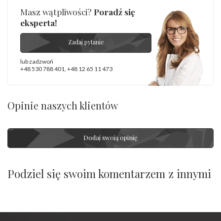
Masz wątpliwości?
Poradź się
eksperta!
Zadaj pytanie
lub zadzwoń
+48 530 788 401
,
+48 12 65 11 473
Opinie naszych klientów
Dodaj swoją opinię
Podziel się swoim komentarzem z innymi