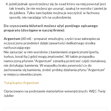
jeżeli jednak spostrzeżesz się że osad który na niej powstał jest
tak trwały, że nie możesz go usunąć, spakuj te wyroby i zanieś je
do jubilera. Tylko tam będzie można je wyczyścić w fachowy
sposób, nie narażając ich na uszkodzenia.
Do czyszczenia biżuterii możesz użyć poniżego opisanego
preparatu (dostępne w naszej firmie):
Argentum
(60 ml) - preparat emulsyjny, czyści oraz zabezpiecza
oczyszczony przedmiot dzięki zawartości delikatnego środka
natłuszczającego
Nie zanurzać w nim wyrobów z kamieniami organicznymi (perła,
turkus, koral itp.) gdyż mogą zmatowieć. W takim przypadku
namoczoną płynem "Argentum" szmatką przetrzeć część metalową
nie dotykając kamienia. W wypadku braku pewności co do
zachowania się kamienia, zrobić próbkę działania płynu "Argentum"
w miejscu niewidocznym.
Tutaj kupisz Argentum
Opracowano na podstawie materiałów wewnętrznych: WĘC-Twój
Jubiler