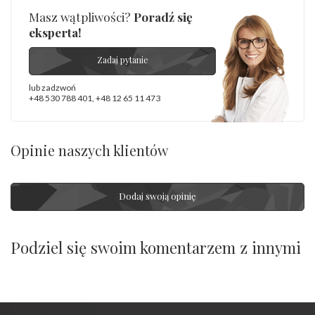
Masz wątpliwości?
Poradź się
eksperta!
Zadaj pytanie
lub zadzwoń
+48 530 788 401
,
+48 12 65 11 473
Opinie naszych klientów
Dodaj swoją opinię
Podziel się swoim komentarzem z innymi