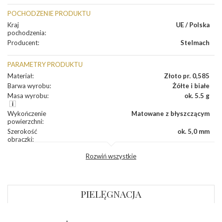
POCHODZENIE PRODUKTU
Kraj
UE / Polska
pochodzenia
:
Producent
:
Stelmach
PARAMETRY PRODUKTU
Materiał
:
Złoto pr. 0,585
Barwa wyrobu
:
Żółte i białe
Masa wyrobu
:
ok. 5.5 g
Wykończenie
Matowane z błyszczącym
powierzchni
:
Szerokość
ok. 5,0 mm
obrączki
:
Profil
Półokrągły
Rozwiń wszystkie
zewnętrzny
obrączki
:
Profil
Soczewka
wewnętrzny
obrączki
:
PIELĘGNACJA
Wysokość
ok. 1,3 mm
profilu obrączki
: