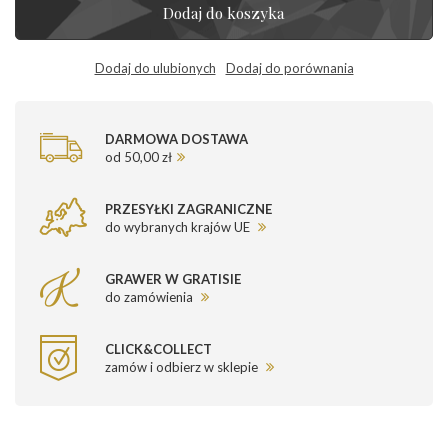
Dodaj do koszyka
Dodaj do ulubionych
Dodaj do porównania
DARMOWA DOSTAWA
od 50,00 zł
PRZESYŁKI ZAGRANICZNE
do wybranych krajów UE
GRAWER W GRATISIE
do zamówienia
CLICK&COLLECT
zamów i odbierz w sklepie