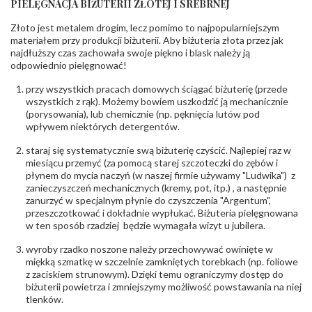
PIELĘGNACJA BIŻUTERII ZŁOTEJ I SREBRNEJ
KAMIENIE
Złoto jest metalem drogim, lecz pomimo to najpopularniejszym
Rodzaje
Cyrkonia
kamieni
:
materiałem przy produkcji biżuterii. Aby biżuteria złota przez jak
najdłuższy czas zachowała swoje piękno i blask należy ją
Liczba kamieni
:
Cyrkonia - 4 szt.
odpowiednio pielęgnować!
Szlif kamieni
:
Fasetowy okrągła
Masa kamieni
ok. 1.08 ct.
przy wszystkich pracach domowych ściągać biżuterię (przede
(łącznie)
:
wszystkich z rąk). Możemy bowiem uszkodzić ją mechanicznie
(porysowania), lub chemicznie (np. pęknięcia lutów pod
INNE PARAMETRY
wpływem niektórych detergentów.
Producent
PZ Stelmach Sp. z o.o. ul. Północna 22 45-805
odpowiedzialny
staraj się systematycznie swą biżuterię czyścić. Najlepiej raz w
:
Opole; NIP 7542889545; Tel. +48 77 54 90 100;
biuro@stelmach.pl
miesiącu przemyć (za pomocą starej szczoteczki do zębów i
Bezpieczeństwo
płynem do mycia naczyń (w naszej firmie używamy "Ludwika") z
Nie nadaje się dla dzieci w wieku poniżej 3 lat
- rodzaj
,
Elementy w wyrobie wykonane z białego złota
zanieczyszczeń mechanicznych (kremy, pot, itp.) , a następnie
ostrzeżenia
:
zawierają nikiel
zanurzyć w specjalnym płynie do czyszczenia "Argentum",
przeszczotkować i dokładnie wypłukać. Biżuteria pielęgnowana
w ten sposób rzadziej będzie wymagała wizyt u jubilera.
wyroby rzadko noszone należy przechowywać owinięte w
miękką szmatkę w szczelnie zamkniętych torebkach (np. foliowe
z zaciskiem strunowym). Dzięki temu ograniczymy dostęp do
biżuterii powietrza i zmniejszymy możliwość powstawania na niej
tlenków.