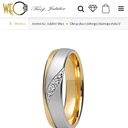
Wstecz
Jesteś tu:
Jubiler Węc
Obrączka z żółtego i białego złota ST-28