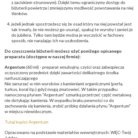
z zaciskiem strunowym). Dzięki temu ograniczymy dostęp do
biżuterii powietrza i zmniejszymy możliwość powstawania na niej
tlenków.
jeżeli jednak spostrzeżesz się że osad który na niej powstał jest
tak trwały, że nie możesz go usunąć, spakuj te wyroby i zanieś je
do jubilera. Tylko tam będzie można je wyczyścić w fachowy
sposób, nie narażając ich na uszkodzenia.
Do czyszczenia biżuterii możesz użyć poniżego opisanego
preparatu (dostępne w naszej firmie):
Argentum
(60 ml) - preparat emulsyjny, czyści oraz zabezpiecza
oczyszczony przedmiot dzięki zawartości delikatnego środka
natłuszczającego
Nie zanurzać w nim wyrobów z kamieniami organicznymi (perła,
turkus, koral itp.) gdyż mogą zmatowieć. W takim przypadku
namoczoną płynem "Argentum" szmatką przetrzeć część metalową
nie dotykając kamienia. W wypadku braku pewności co do
zachowania się kamienia, zrobić próbkę działania płynu "Argentum"
w miejscu niewidocznym.
Tutaj kupisz Argentum
Opracowano na podstawie materiałów wewnętrznych: WĘC-Twój
Jubiler