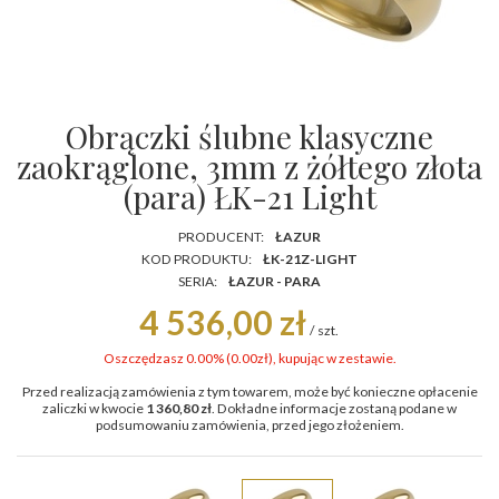
Obrączki ślubne klasyczne
zaokrąglone, 3mm z żółtego złota
(para) ŁK-21 Light
PRODUCENT:
ŁAZUR
KOD PRODUKTU:
ŁK-21Z-LIGHT
SERIA:
ŁAZUR - PARA
4 536,00 zł
/
szt.
Oszczędzasz 0.00% (
0.00
zł
), kupując w zestawie.
Przed realizacją zamówienia z tym towarem, może być konieczne opłacenie
zaliczki w kwocie
1 360,80 zł
. Dokładne informacje zostaną podane w
podsumowaniu zamówienia, przed jego złożeniem.