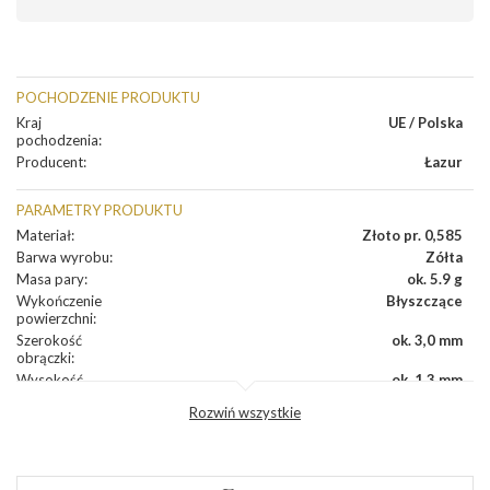
POCHODZENIE PRODUKTU
Kraj
UE / Polska
pochodzenia
:
Producent
:
Łazur
PARAMETRY PRODUKTU
Materiał
:
Złoto pr. 0,585
Barwa wyrobu
:
Zółta
Masa pary
:
ok. 5.9 g
Wykończenie
Błyszczące
powierzchni
:
Szerokość
ok. 3,0 mm
obrączki
:
Wysokość
ok. 1,3 mm
profilu obrączki
:
Rozwiń wszystkie
Profil
Półokrągły
zewnętrzny
obrączki
:
Profil
Soczewka