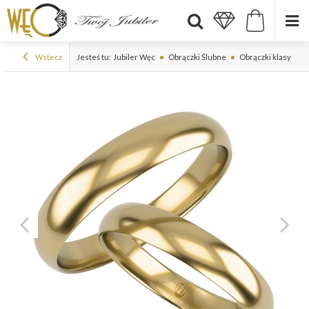
Wstecz
Jesteś tu:
Jubiler Węc
Obrączki Ślubne
Obrączki klasyczne