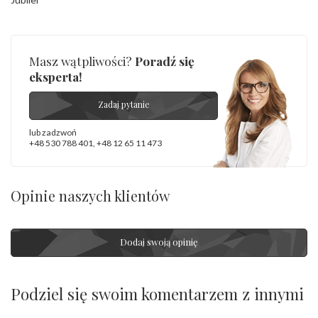
Masz wątpliwości?
Poradź się
eksperta!
Zadaj pytanie
lub zadzwoń
+48 530 788 401
,
+48 12 65 11 473
Opinie naszych klientów
Dodaj swoją opinię
Podziel się swoim komentarzem z innymi