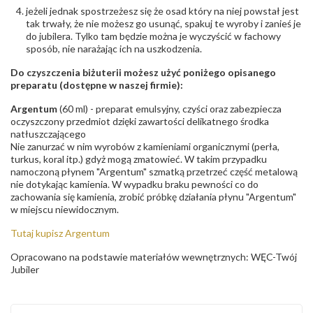
jeżeli jednak spostrzeżesz się że osad który na niej powstał jest
tak trwały, że nie możesz go usunąć, spakuj te wyroby i zanieś je
do jubilera. Tylko tam będzie można je wyczyścić w fachowy
sposób, nie narażając ich na uszkodzenia.
Do czyszczenia biżuterii możesz użyć poniżego opisanego
preparatu (dostępne w naszej firmie):
Argentum
(60 ml) - preparat emulsyjny, czyści oraz zabezpiecza
oczyszczony przedmiot dzięki zawartości delikatnego środka
natłuszczającego
Nie zanurzać w nim wyrobów z kamieniami organicznymi (perła,
turkus, koral itp.) gdyż mogą zmatowieć. W takim przypadku
namoczoną płynem "Argentum" szmatką przetrzeć część metalową
nie dotykając kamienia. W wypadku braku pewności co do
zachowania się kamienia, zrobić próbkę działania płynu "Argentum"
w miejscu niewidocznym.
Tutaj kupisz Argentum
Opracowano na podstawie materiałów wewnętrznych: WĘC-Twój
Jubiler