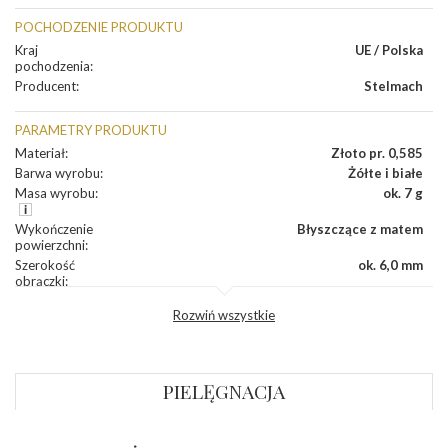
POCHODZENIE PRODUKTU
Kraj
UE / Polska
pochodzenia
:
Producent
:
Stelmach
PARAMETRY PRODUKTU
Materiał
:
Złoto pr. 0,585
Barwa wyrobu
:
Żółte i białe
Masa wyrobu
:
ok. 7 g
Wykończenie
Błyszczące z matem
powierzchni
:
Szerokość
ok. 6,0 mm
obrączki
:
Profil
Płaski
Rozwiń wszystkie
zewnętrzny
obrączki
:
Profil
Płaski
wewnętrzny
obrączki
:
PIELĘGNACJA
Wysokość
ok. 1,3 mm
profilu obrączki
: