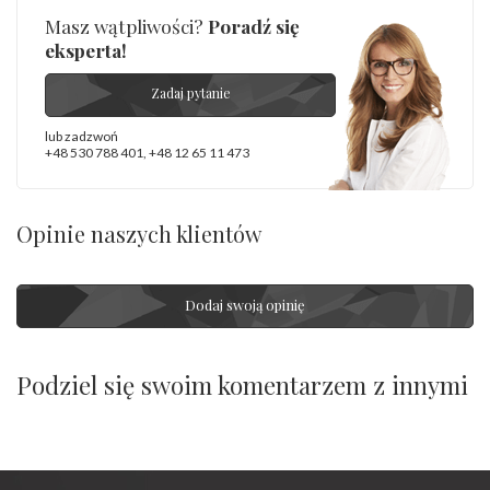
Masz wątpliwości?
Poradź się
eksperta!
Zadaj pytanie
lub zadzwoń
+48 530 788 401
,
+48 12 65 11 473
Opinie naszych klientów
Dodaj swoją opinię
Podziel się swoim komentarzem z innymi