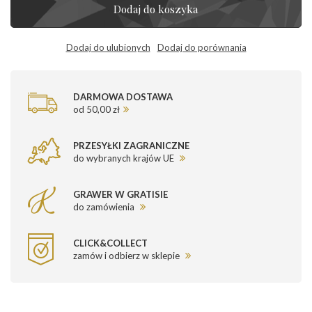
Dodaj do koszyka
Dodaj do ulubionych
Dodaj do porównania
DARMOWA DOSTAWA
od 50,00 zł
PRZESYŁKI ZAGRANICZNE
do wybranych krajów UE
GRAWER W GRATISIE
do zamówienia
CLICK&COLLECT
zamów i odbierz w sklepie