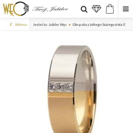
Wstecz
Jesteś tu:
Jubiler Węc
Obrączka z żółtego i białego złota ST-1