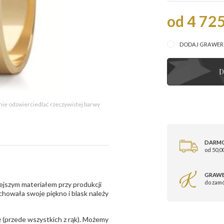
od 4 725
DODAJ GRAWE
D
 nie odzwierciedlać rzeczywistej barwy
DARM
od 50,00
GRAWE
do zam
ejszym materiałem przy produkcji
zachowała swoje piękno i blask należy
 (przede wszystkich z rąk). Możemy