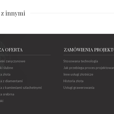
 z innymi
ZA OFERTA
ZAMÓWIENIA PROJEK
onki zaręczynowe
Stosowana technologia
ki ślubne
Jak przebiega proces projektowa
ia złota
Inne usługi złotnicze
ia z diamentami
Historia złota
ia z kamieniami szlachetnymi
Usługi grawerowania
ia srebrna
ki