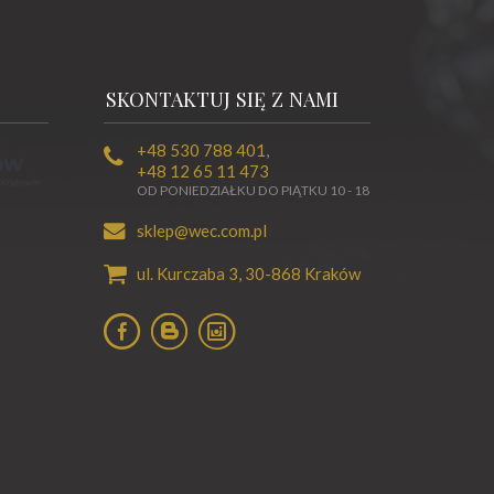
SKONTAKTUJ SIĘ Z NAMI
+48 530 788 401
,
+48 12 65 11 473
OD PONIEDZIAŁKU DO PIĄTKU 10 - 18
sklep@wec.com.pl
ul. Kurczaba 3,
30-868
Kraków