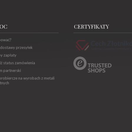
OC
CERTYFIKATY
pować?
 dostawy przesyłek
y zapłaty
ź status zamówienia
m partnerski
robiercze na wyrobach z metali
tnych