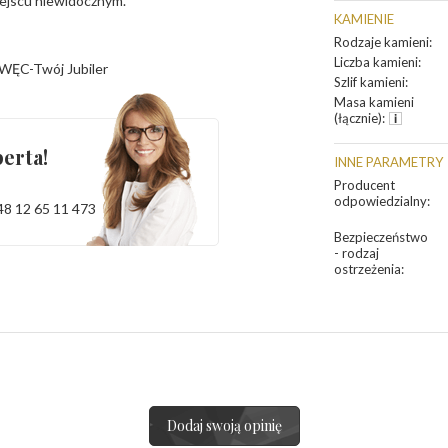
iejscu niewidocznym.
KAMIENIE
Rodzaje kamieni
:
Liczba kamieni
:
WĘC-Twój Jubiler
Szlif kamieni
:
Masa kamieni
(łącznie)
:
erta!
INNE PARAMETRY
Producent
odpowiedzialny
:
48 12 65 11 473
Bezpieczeństwo
- rodzaj
ostrzeżenia
:
Dodaj swoją opinię