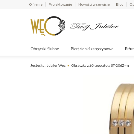
O firmie
Projektowanie
Nowości w serwisie
Blog
Op
Obrączki Ślubne
Pierścionki zaręczynowe
Biżut
Jesteś tu:
Jubiler Węc
Obrączka z żółtego złota ST-206Z-m