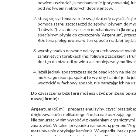
bowiem uszkodzić ją mechanicznie (porysowania), lub
pod wpływem niektórych detergentów.
staraj się systematycznie swą biżuterię czyścić. Najl
pomocą starej szczoteczki do zębów i płynem do myc
"Ludwika") z zanieczyszczeń mechanicznych (kremy, po
specjalnym płynie do czyszczenia "Argentum", przes
Biżuteria pielęgnowana w ten sposób rzadziej będzie
wyroby rzadko noszone należy przechowywać owinię
zamkniętych torebkach (np. foliowe z zaciskiem str
dostęp do biżuterii powietrza i zmniejszymy możliwo
jeżeli jednak spostrzeżesz się że osad który na niej p
możesz go usunąć, spakuj te wyroby i zanieś je do ju
wyczyścić w fachowy sposób, nie narażając ich na us
Do czyszczenia biżuterii możesz użyć poniżego opi
naszej firmie):
Argentum
(60 ml) - preparat emulsyjny, czyści oraz za
dzięki zawartości delikatnego środka natłuszczającego
Nie zanurzać w nim wyrobów z kamieniami organicznymi (p
zmatowieć. W takim przypadku namoczoną płynem "Arge
metalową nie dotykając kamienia. W wypadku braku pew