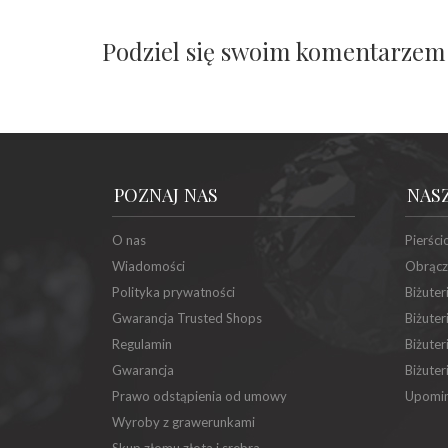
Podziel się swoim komentarzem
POZNAJ NAS
NAS
O nas
Pierści
Wiadomości
Obrącz
Polityka prywatności
Biżuter
Gwarancja Trusted Shops
Biżuter
Regulamin
Biżuter
Gwarancja
Biżuter
Prawo odstąpienia od umowy
Upomin
Wyroby z grawerunkami
Skup złomu złota i srebra