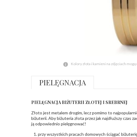
Kolory złota i kamieni na zdjęciach mogą
PIELĘGNACJA
PIELĘGNACJA BIŻUTERII ZŁOTEJ I SREBRNEJ
Złoto jest metalem drogim, lecz pomimo to najpopularni
biżuterii. Aby biżuteria złota przez jak najdłuższy czas 
ją odpowiednio pielęgnować!
przy wszystkich pracach domowych ściągać biżuterię