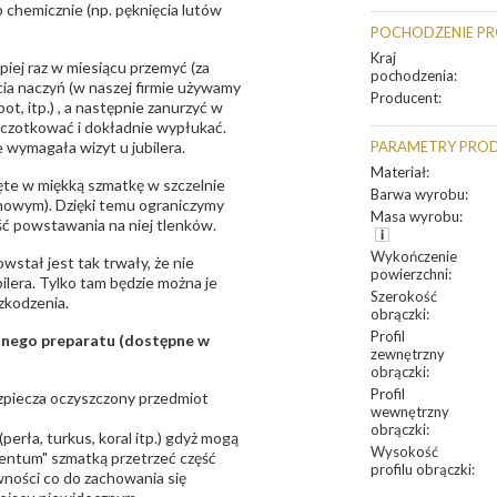
 chemicznie (np. pęknięcia lutów
POCHODZENIE P
Kraj
epiej raz w miesiącu przemyć (za
pochodzenia
:
ia naczyń (w naszej firmie używamy
Producent
:
t, itp.) , a następnie zanurzyć w
zczotkować i dokładnie wypłukać.
 wymagała wizyt u jubilera.
PARAMETRY PRO
Materiał
:
te w miękką szmatkę w szczelnie
Barwa wyrobu
:
unowym). Dzięki temu ograniczymy
Masa wyrobu
:
ść powstawania na niej tlenków.
Wykończenie
owstał jest tak trwały, że nie
powierzchni
:
bilera. Tylko tam będzie można je
Szerokość
zkodzenia.
obrączki
:
Profil
sanego preparatu (dostępne w
zewnętrzny
obrączki
:
Profil
bezpiecza oczyszczony przedmiot
wewnętrzny
obrączki
:
erła, turkus, koral itp.) gdyż mogą
Wysokość
ntum" szmatką przetrzeć część
profilu obrączki
:
ności co do zachowania się