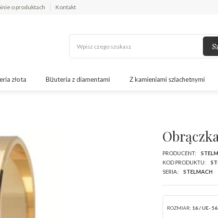
inie o produktach
Kontakt
S
eria złota
Biżuteria z diamentami
Z kamieniami szlachetnymi
Obrączka
PRODUCENT:
STEL
KOD PRODUKTU:
ST
SERIA:
STELMACH
ROZMIAR:
16 / UE- 56