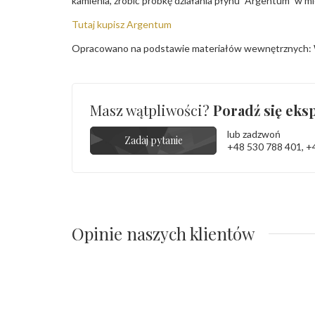
kamienia, zrobić próbkę działania płynu "Argentum" w m
Tutaj kupisz Argentum
Opracowano na podstawie materiałów wewnętrznych: 
Masz wątpliwości?
Poradź się eksp
lub zadzwoń
Zadaj pytanie
+48 530 788 401
,
+
Opinie naszych klientów