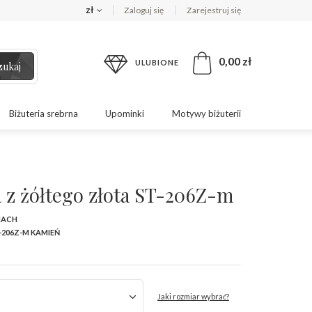
zł
Zaloguj się
Zarejestruj się
0,00 zł
ULUBIONE
zukaj
Biżuteria srebrna
Upominki
Motywy biżuterii
 z żółtego złota ST-206Z-m
MACH
-206Z-M KAMIEŃ
Jaki rozmiar wybrać?