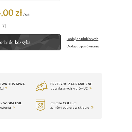
,00 zł
/
szt.
R
Dodaj do ulubionych
odaj do koszyka
Dodaj do porównania
OWA DOSTAWA
PRZESYŁKI ZAGRANICZNE
 zł
do wybranych krajów UE
R W GRATISIE
CLICK&COLLECT
ówienia
zamów i odbierz w sklepie