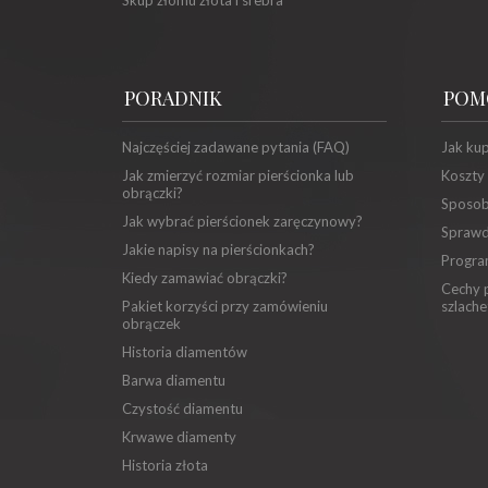
PORADNIK
POM
Najczęściej zadawane pytania (FAQ)
Jak ku
Jak zmierzyć rozmiar pierścionka lub
Koszty
obrączki?
Sposob
Jak wybrać pierścionek zaręczynowy?
Sprawd
Jakie napisy na pierścionkach?
Progra
Kiedy zamawiać obrączki?
Cechy p
Pakiet korzyści przy zamówieniu
szlache
obrączek
Historia diamentów
Barwa diamentu
Czystość diamentu
Krwawe diamenty
Historia złota