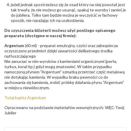
jeżeli jednak spostrzeżesz się że osad który na niej powstał jest
tak trwały, że nie możesz go usunąć, spakuj te wyroby i zanieś je
do jubilera. Tylko tam będzie można je wyczyścić w fachowy
sposób, nie narażając ich na uszkodzenia.
Do czyszczenia biżuterii możesz użyć poniżego opisanego
preparatu (dostępne w naszej firmie):
Argentum
(60 ml) - preparat emulsyjny, czyści oraz zabezpiecza
oczyszczony przedmiot dzięki zawartości delikatnego środka
natłuszczającego
Nie zanurzać w nim wyrobów z kamieniami organicznymi (perła,
turkus, koral itp.) gdyż mogą zmatowieć. W takim przypadku
namoczoną płynem "Argentum" szmatką przetrzeć część metalową
nie dotykając kamienia. W wypadku braku pewności co do
zachowania się kamienia, zrobić próbkę działania płynu "Argentum"
w miejscu niewidocznym.
Tutaj kupisz Argentum
Opracowano na podstawie materiałów wewnętrznych: WĘC-Twój
Jubiler