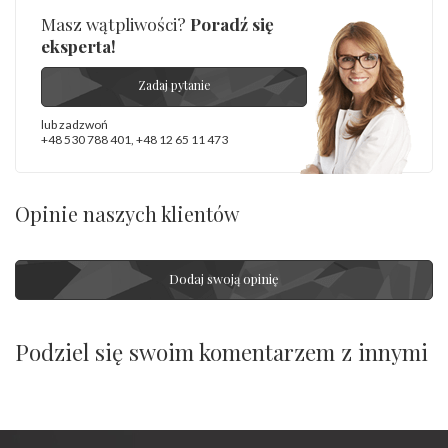
Masz wątpliwości?
Poradź się
eksperta!
Zadaj pytanie
lub zadzwoń
+48 530 788 401
,
+48 12 65 11 473
Opinie naszych klientów
Dodaj swoją opinię
Podziel się swoim komentarzem z innymi