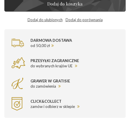
Dodaj do koszyka
Dodaj do ulubionych
Dodaj do porównania
DARMOWA DOSTAWA
od 50,00 zł
PRZESYŁKI ZAGRANICZNE
do wybranych krajów UE
GRAWER W GRATISIE
do zamówienia
CLICK&COLLECT
zamów i odbierz w sklepie