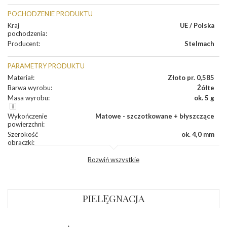
POCHODZENIE PRODUKTU
Kraj
UE / Polska
pochodzenia
:
Producent
:
Stelmach
PARAMETRY PRODUKTU
Materiał
:
Złoto pr. 0,585
Barwa wyrobu
:
Żółte
Masa wyrobu
:
ok. 5 g
Wykończenie
Matowe - szczotkowane + błyszczące
powierzchni
:
Szerokość
ok. 4,0 mm
obrączki
:
Profil
Płaski
Rozwiń wszystkie
zewnętrzny
obrączki
:
Profil
Płaski
wewnętrzny
obrączki
:
PIELĘGNACJA
Wysokość
ok. 1,1 mm
profilu obrączki
: