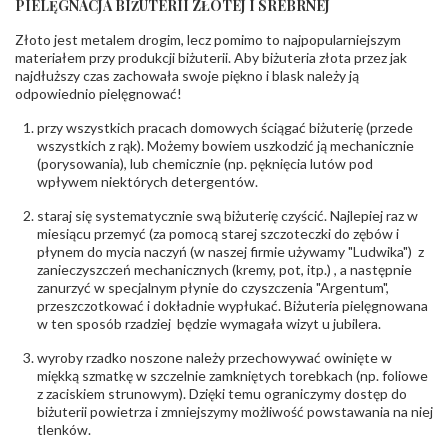
PIELĘGNACJA BIŻUTERII ZŁOTEJ I SREBRNEJ
KAMIENIE
Złoto jest metalem drogim, lecz pomimo to najpopularniejszym
Rodzaje
Cyrkonia
kamieni
:
materiałem przy produkcji biżuterii. Aby biżuteria złota przez jak
najdłuższy czas zachowała swoje piękno i blask należy ją
Liczba kamieni
:
Cyrkonia - 2 szt.
odpowiednio pielęgnować!
Szlif kamieni
:
Fasetowy okrągła
Masa kamieni
ok. 0.016 ct.
przy wszystkich pracach domowych ściągać biżuterię (przede
(łącznie)
:
wszystkich z rąk). Możemy bowiem uszkodzić ją mechanicznie
(porysowania), lub chemicznie (np. pęknięcia lutów pod
INNE PARAMETRY
wpływem niektórych detergentów.
Producent
PZ Stelmach Sp. z o.o. ul. Północna 22 45-805
odpowiedzialny
staraj się systematycznie swą biżuterię czyścić. Najlepiej raz w
:
Opole; NIP 7542889545; Tel. +48 77 54 90 100;
biuro@stelmach.pl
miesiącu przemyć (za pomocą starej szczoteczki do zębów i
Bezpieczeństwo
płynem do mycia naczyń (w naszej firmie używamy "Ludwika") z
Nie nadaje się dla dzieci w wieku poniżej 3 lat
- rodzaj
,
Elementy w wyrobie wykonane z białego złota
zanieczyszczeń mechanicznych (kremy, pot, itp.) , a następnie
ostrzeżenia
:
zawierają nikiel
zanurzyć w specjalnym płynie do czyszczenia "Argentum",
przeszczotkować i dokładnie wypłukać. Biżuteria pielęgnowana
w ten sposób rzadziej będzie wymagała wizyt u jubilera.
wyroby rzadko noszone należy przechowywać owinięte w
miękką szmatkę w szczelnie zamkniętych torebkach (np. foliowe
z zaciskiem strunowym). Dzięki temu ograniczymy dostęp do
biżuterii powietrza i zmniejszymy możliwość powstawania na niej
tlenków.