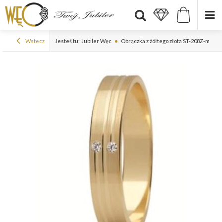
Wstecz
Jesteś tu:
Jubiler Węc
Obrączka z żółtego złota ST-208Z-m