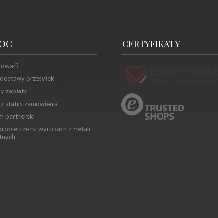
OC
CERTYFIKATY
pować?
 dostawy przesyłek
y zapłaty
ź status zamówienia
m partnerski
robiercze na wyrobach z metali
tnych