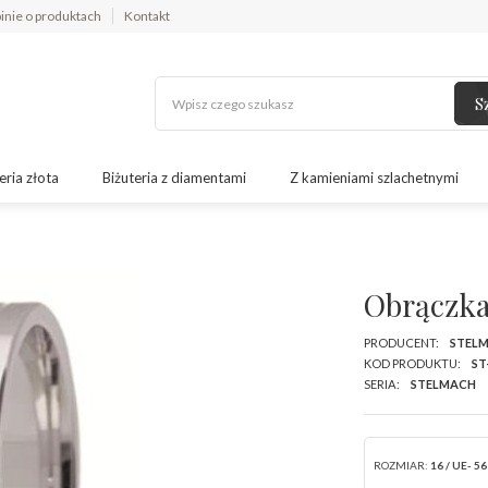
inie o produktach
Kontakt
S
eria złota
Biżuteria z diamentami
Z kamieniami szlachetnymi
Obrączka
PRODUCENT:
STEL
KOD PRODUKTU:
ST
SERIA:
STELMACH
ROZMIAR:
16 / UE- 56