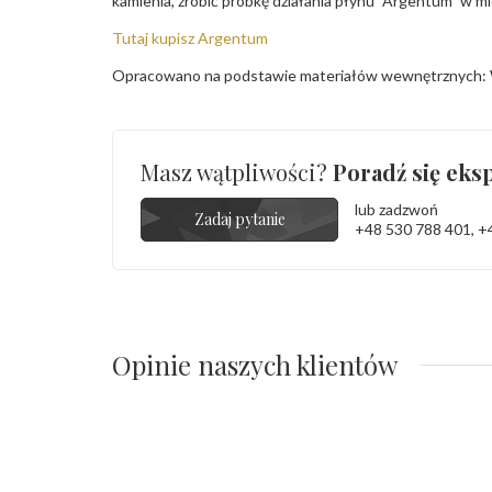
kamienia, zrobić próbkę działania płynu "Argentum" w m
Tutaj kupisz Argentum
Opracowano na podstawie materiałów wewnętrznych: 
Masz wątpliwości?
Poradź się eksp
lub zadzwoń
Zadaj pytanie
+48 530 788 401
,
+
Opinie naszych klientów