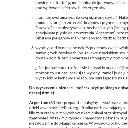
bowiem uszkodzić ją mechanicznie (porysowania), lub
pod wpływem niektórych detergentów.
staraj się systematycznie swą biżuterię czyścić. Najl
pomocą starej szczoteczki do zębów i płynem do myc
"Ludwika") z zanieczyszczeń mechanicznych (kremy, po
specjalnym płynie do czyszczenia "Argentum", przes
Biżuteria pielęgnowana w ten sposób rzadziej będzie
wyroby rzadko noszone należy przechowywać owinię
zamkniętych torebkach (np. foliowe z zaciskiem str
dostęp do biżuterii powietrza i zmniejszymy możliwo
jeżeli jednak spostrzeżesz się że osad który na niej p
możesz go usunąć, spakuj te wyroby i zanieś je do ju
wyczyścić w fachowy sposób, nie narażając ich na us
Do czyszczenia biżuterii możesz użyć poniżego opi
naszej firmie):
Argentum
(60 ml) - preparat emulsyjny, czyści oraz za
dzięki zawartości delikatnego środka natłuszczającego
Nie zanurzać w nim wyrobów z kamieniami organicznymi (p
zmatowieć. W takim przypadku namoczoną płynem "Arge
metalową nie dotykając kamienia. W wypadku braku pew