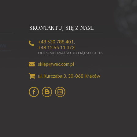
SKONTAKTUJ SIĘ Z NAMI
+48 530 788 401
,
+48 12 65 11 473
OD PONIEDZIAŁKU DO PIĄTKU 10 - 18
sklep@wec.com.pl
ul. Kurczaba 3,
30-868
Kraków