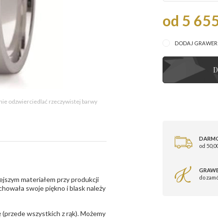
od 5 655
DODAJ GRAWE
D
 nie odzwierciedlać rzeczywistej barwy
DARM
od 50,00
GRAWE
do zam
ejszym materiałem przy produkcji
zachowała swoje piękno i blask należy
 (przede wszystkich z rąk). Możemy