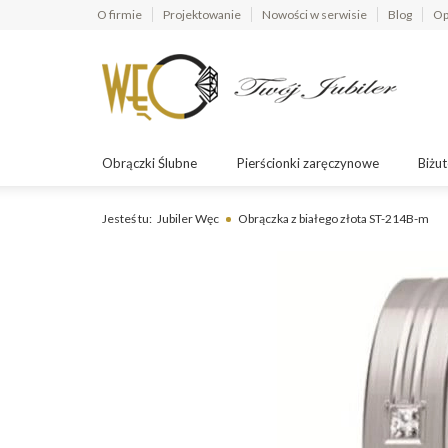
O firmie
Projektowanie
Nowości w serwisie
Blog
Op
Obrączki Ślubne
Pierścionki zaręczynowe
Biżut
Jesteś tu:
Jubiler Węc
Obrączka z białego złota ST-214B-m