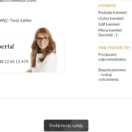
iejscu niewidocznym.
KAMIENIE
Rodzaje kamieni
:
Liczba kamieni
:
WĘC-Twój Jubiler
Szlif kamieni
:
Masa kamieni
(łącznie)
:
erta!
INNE PARAMETRY
Producent
odpowiedzialny
:
48 12 65 11 473
Bezpieczeństwo
- rodzaj
ostrzeżenia
:
Dodaj swoją opinię