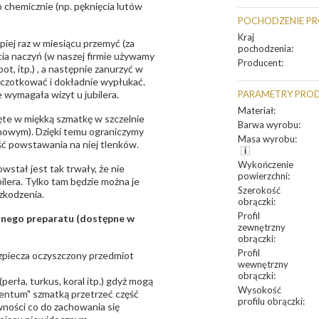
 chemicznie (np. pęknięcia lutów
POCHODZENIE P
Kraj
epiej raz w miesiącu przemyć (za
pochodzenia
:
ia naczyń (w naszej firmie używamy
Producent
:
t, itp.) , a następnie zanurzyć w
zczotkować i dokładnie wypłukać.
 wymagała wizyt u jubilera.
PARAMETRY PRO
Materiał
:
te w miękką szmatkę w szczelnie
Barwa wyrobu
:
unowym). Dzięki temu ograniczymy
Masa wyrobu
:
ść powstawania na niej tlenków.
Wykończenie
owstał jest tak trwały, że nie
powierzchni
:
bilera. Tylko tam będzie można je
Szerokość
zkodzenia.
obrączki
:
Profil
sanego preparatu (dostępne w
zewnętrzny
obrączki
:
Profil
bezpiecza oczyszczony przedmiot
wewnętrzny
obrączki
:
erła, turkus, koral itp.) gdyż mogą
Wysokość
ntum" szmatką przetrzeć część
profilu obrączki
:
ności co do zachowania się