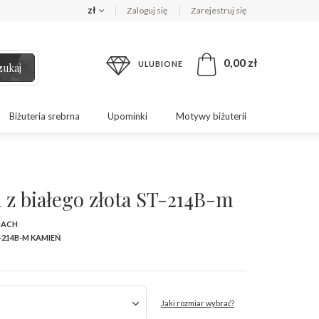
zł
Zaloguj się
Zarejestruj się
0,00 zł
ULUBIONE
zukaj
Biżuteria srebrna
Upominki
Motywy biżuterii
 z białego złota ST-214B-m
MACH
-214B-M KAMIEŃ
Jaki rozmiar wybrać?