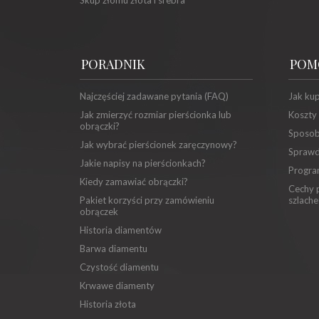
PORADNIK
POM
Najczęściej zadawane pytania (FAQ)
Jak ku
Jak zmierzyć rozmiar pierścionka lub
Koszty
obrączki?
Sposob
Jak wybrać pierścionek zaręczynowy?
Sprawd
Jakie napisy na pierścionkach?
Progra
Kiedy zamawiać obrączki?
Cechy p
Pakiet korzyści przy zamówieniu
szlache
obrączek
Historia diamentów
Barwa diamentu
Czystość diamentu
Krwawe diamenty
Historia złota