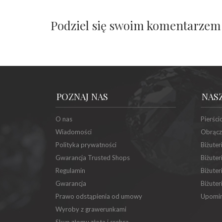
Podziel się swoim komentarzem
POZNAJ NAS
NAS
O nas
Pierści
Wiadomości
Obrącz
Polityka prywatności
Biżuter
Gwarancja Trusted Shops
Biżuter
Regulamin
Biżuter
Gwarancja
Biżuter
Prawo odstąpienia od umowy
Upomin
Wyroby z grawerunkami
Skup złomu złota i srebra