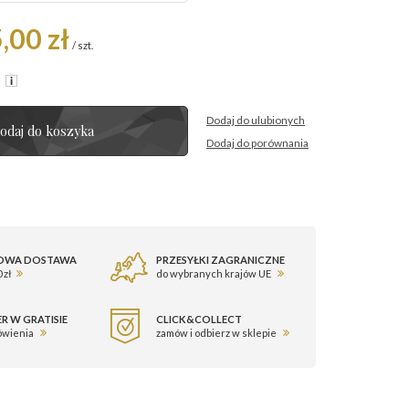
,00 zł
/
szt.
R
Dodaj do ulubionych
odaj do koszyka
Dodaj do porównania
OWA DOSTAWA
PRZESYŁKI ZAGRANICZNE
 zł
do wybranych krajów UE
R W GRATISIE
CLICK&COLLECT
ówienia
zamów i odbierz w sklepie