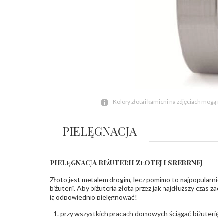
Kolory złota i kamieni na zdjęciach mogą
PIELĘGNACJA
PIELĘGNACJA BIŻUTERII ZŁOTEJ I SREBRNEJ
Złoto jest metalem drogim, lecz pomimo to najpopularni
biżuterii. Aby biżuteria złota przez jak najdłuższy czas 
ją odpowiednio pielęgnować!
przy wszystkich pracach domowych ściągać biżuterię