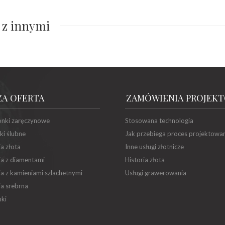
 z innymi
ZA OFERTA
ZAMÓWIENIA PROJEK
onki zaręczynowe
Stosowana technologia
ki ślubne
Jak przebiega proces projektowa
ia złota
Inne usługi złotnicze
ia z diamentami
Historia złota
ia z kamieniami szlachetnymi
Usługi grawerowania
ia srebrna
ki