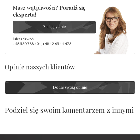
Masz wątpliwości?
Poradź się
eksperta!
Zadaj pytanie
lub zadzwoń
+48 530 788 401
,
+48 12 65 11 473
Opinie naszych klientów
Dodaj swoją opinię
Podziel się swoim komentarzem z innymi