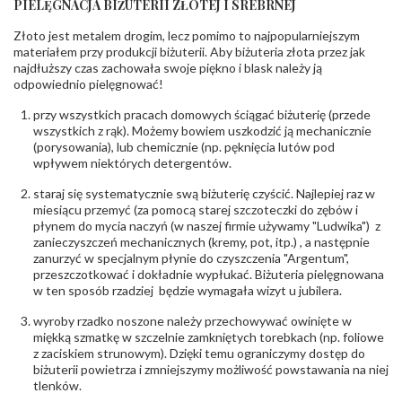
PIELĘGNACJA BIŻUTERII ZŁOTEJ I SREBRNEJ
KAMIENIE
Złoto jest metalem drogim, lecz pomimo to najpopularniejszym
Rodzaje
Cyrkonia
kamieni
:
materiałem przy produkcji biżuterii. Aby biżuteria złota przez jak
najdłuższy czas zachowała swoje piękno i blask należy ją
Liczba kamieni
:
Cyrkonia - 1 szt.
odpowiednio pielęgnować!
Szlif kamieni
:
Fasetowy okrągła
Masa kamieni
ok. 0.059 ct.
przy wszystkich pracach domowych ściągać biżuterię (przede
(łącznie)
:
wszystkich z rąk). Możemy bowiem uszkodzić ją mechanicznie
(porysowania), lub chemicznie (np. pęknięcia lutów pod
INNE PARAMETRY
wpływem niektórych detergentów.
Producent
PZ Stelmach Sp. z o.o. ul. Północna 22 45-805
odpowiedzialny
staraj się systematycznie swą biżuterię czyścić. Najlepiej raz w
:
Opole; NIP 7542889545; Tel. +48 77 54 90 100;
biuro@stelmach.pl
miesiącu przemyć (za pomocą starej szczoteczki do zębów i
Bezpieczeństwo
płynem do mycia naczyń (w naszej firmie używamy "Ludwika") z
Nie nadaje się dla dzieci w wieku poniżej 3 lat
- rodzaj
,
Elementy w wyrobie wykonane z białego złota
zanieczyszczeń mechanicznych (kremy, pot, itp.) , a następnie
ostrzeżenia
:
zawierają nikiel
zanurzyć w specjalnym płynie do czyszczenia "Argentum",
przeszczotkować i dokładnie wypłukać. Biżuteria pielęgnowana
w ten sposób rzadziej będzie wymagała wizyt u jubilera.
wyroby rzadko noszone należy przechowywać owinięte w
miękką szmatkę w szczelnie zamkniętych torebkach (np. foliowe
z zaciskiem strunowym). Dzięki temu ograniczymy dostęp do
biżuterii powietrza i zmniejszymy możliwość powstawania na niej
tlenków.