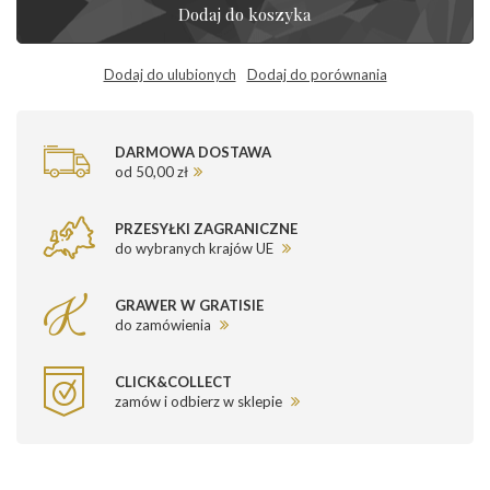
Dodaj do koszyka
Dodaj do ulubionych
Dodaj do porównania
DARMOWA DOSTAWA
od 50,00 zł
PRZESYŁKI ZAGRANICZNE
do wybranych krajów UE
GRAWER W GRATISIE
do zamówienia
CLICK&COLLECT
zamów i odbierz w sklepie