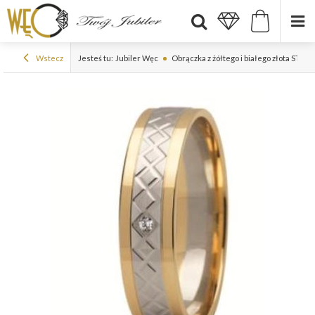
Wstecz
Jesteś tu:
Jubiler Węc
Obrączka z żółtego i białego złota ST-2