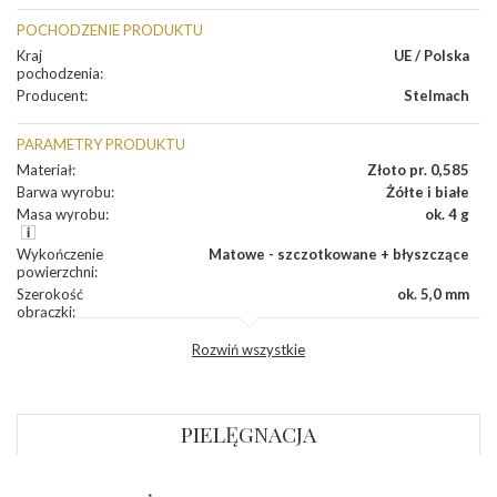
POCHODZENIE PRODUKTU
Kraj
UE / Polska
pochodzenia
:
Producent
:
Stelmach
PARAMETRY PRODUKTU
Materiał
:
Złoto pr. 0,585
Barwa wyrobu
:
Żółte i białe
Masa wyrobu
:
ok. 4 g
Wykończenie
Matowe - szczotkowane + błyszczące
powierzchni
:
Szerokość
ok. 5,0 mm
obrączki
:
Profil
Płaski
Rozwiń wszystkie
zewnętrzny
obrączki
:
Profil
Płaski
wewnętrzny
obrączki
:
PIELĘGNACJA
Wysokość
ok. 1,1 mm
profilu obrączki
: