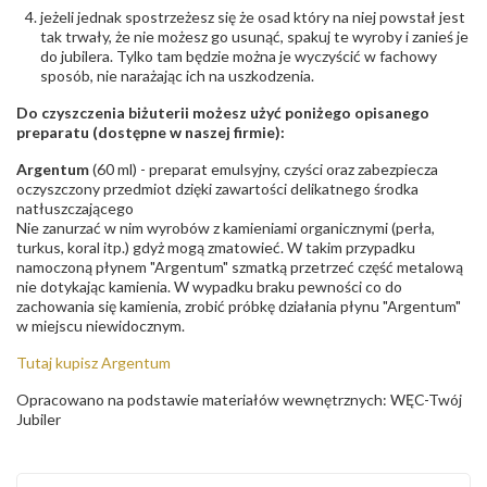
jeżeli jednak spostrzeżesz się że osad który na niej powstał jest
tak trwały, że nie możesz go usunąć, spakuj te wyroby i zanieś je
do jubilera. Tylko tam będzie można je wyczyścić w fachowy
sposób, nie narażając ich na uszkodzenia.
Do czyszczenia biżuterii możesz użyć poniżego opisanego
preparatu (dostępne w naszej firmie):
Argentum
(60 ml) - preparat emulsyjny, czyści oraz zabezpiecza
oczyszczony przedmiot dzięki zawartości delikatnego środka
natłuszczającego
Nie zanurzać w nim wyrobów z kamieniami organicznymi (perła,
turkus, koral itp.) gdyż mogą zmatowieć. W takim przypadku
namoczoną płynem "Argentum" szmatką przetrzeć część metalową
nie dotykając kamienia. W wypadku braku pewności co do
zachowania się kamienia, zrobić próbkę działania płynu "Argentum"
w miejscu niewidocznym.
Tutaj kupisz Argentum
Opracowano na podstawie materiałów wewnętrznych: WĘC-Twój
Jubiler