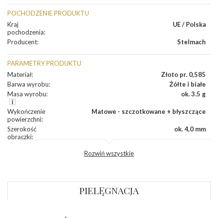
POCHODZENIE PRODUKTU
Kraj
UE / Polska
pochodzenia
:
Producent
:
Stelmach
PARAMETRY PRODUKTU
Materiał
:
Złoto pr. 0,585
Barwa wyrobu
:
Żółte i białe
Masa wyrobu
:
ok. 3.5 g
Wykończenie
Matowe - szczotkowane + błyszczące
powierzchni
:
Szerokość
ok. 4,0 mm
obrączki
:
Profil
Płaski
Rozwiń wszystkie
zewnętrzny
obrączki
:
Profil
Płaski
wewnętrzny
obrączki
:
PIELĘGNACJA
Wysokość
ok. 1,1 mm
profilu obrączki
: