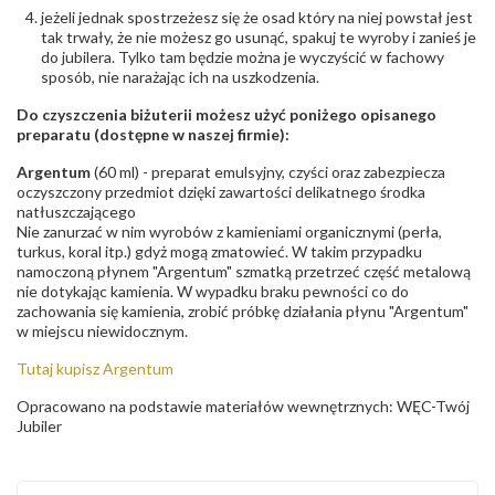
jeżeli jednak spostrzeżesz się że osad który na niej powstał jest
tak trwały, że nie możesz go usunąć, spakuj te wyroby i zanieś je
do jubilera. Tylko tam będzie można je wyczyścić w fachowy
sposób, nie narażając ich na uszkodzenia.
Do czyszczenia biżuterii możesz użyć poniżego opisanego
preparatu (dostępne w naszej firmie):
Argentum
(60 ml) - preparat emulsyjny, czyści oraz zabezpiecza
oczyszczony przedmiot dzięki zawartości delikatnego środka
natłuszczającego
Nie zanurzać w nim wyrobów z kamieniami organicznymi (perła,
turkus, koral itp.) gdyż mogą zmatowieć. W takim przypadku
namoczoną płynem "Argentum" szmatką przetrzeć część metalową
nie dotykając kamienia. W wypadku braku pewności co do
zachowania się kamienia, zrobić próbkę działania płynu "Argentum"
w miejscu niewidocznym.
Tutaj kupisz Argentum
Opracowano na podstawie materiałów wewnętrznych: WĘC-Twój
Jubiler