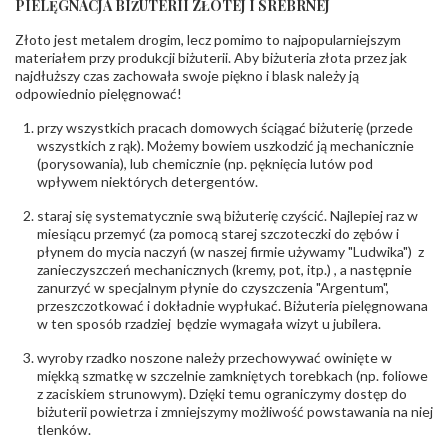
PIELĘGNACJA BIŻUTERII ZŁOTEJ I SREBRNEJ
KAMIENIE
Złoto jest metalem drogim, lecz pomimo to najpopularniejszym
Rodzaje
Cyrkonia
kamieni
:
materiałem przy produkcji biżuterii. Aby biżuteria złota przez jak
najdłuższy czas zachowała swoje piękno i blask należy ją
Liczba kamieni
:
Cyrkonia - 4 szt.
odpowiednio pielęgnować!
Szlif kamieni
:
Fasetowy okrągła
Masa kamieni
ok. 1.08 ct.
przy wszystkich pracach domowych ściągać biżuterię (przede
(łącznie)
:
wszystkich z rąk). Możemy bowiem uszkodzić ją mechanicznie
(porysowania), lub chemicznie (np. pęknięcia lutów pod
INNE PARAMETRY
wpływem niektórych detergentów.
Producent
PZ Stelmach Sp. z o.o. ul. Północna 22 45-805
odpowiedzialny
staraj się systematycznie swą biżuterię czyścić. Najlepiej raz w
:
Opole; NIP 7542889545; Tel. +48 77 54 90 100;
biuro@stelmach.pl
miesiącu przemyć (za pomocą starej szczoteczki do zębów i
Bezpieczeństwo
płynem do mycia naczyń (w naszej firmie używamy "Ludwika") z
Nie nadaje się dla dzieci w wieku poniżej 3 lat
- rodzaj
,
Elementy w wyrobie wykonane z białego złota
zanieczyszczeń mechanicznych (kremy, pot, itp.) , a następnie
ostrzeżenia
:
zawierają nikiel
zanurzyć w specjalnym płynie do czyszczenia "Argentum",
przeszczotkować i dokładnie wypłukać. Biżuteria pielęgnowana
w ten sposób rzadziej będzie wymagała wizyt u jubilera.
wyroby rzadko noszone należy przechowywać owinięte w
miękką szmatkę w szczelnie zamkniętych torebkach (np. foliowe
z zaciskiem strunowym). Dzięki temu ograniczymy dostęp do
biżuterii powietrza i zmniejszymy możliwość powstawania na niej
tlenków.