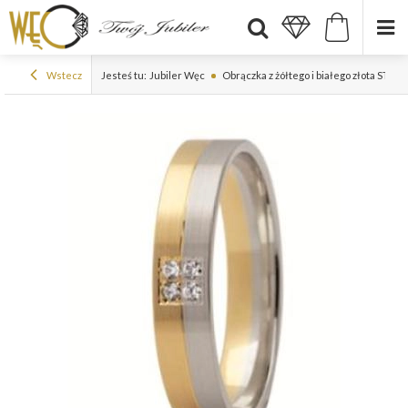
Wstecz
Jesteś tu:
Jubiler Węc
Obrączka z żółtego i białego złota ST-2