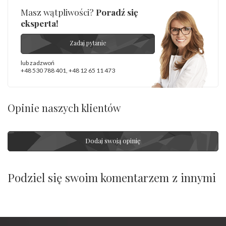
Masz wątpliwości?
Poradź się
eksperta!
Zadaj pytanie
lub zadzwoń
+48 530 788 401
,
+48 12 65 11 473
Opinie naszych klientów
Dodaj swoją opinię
Podziel się swoim komentarzem z innymi