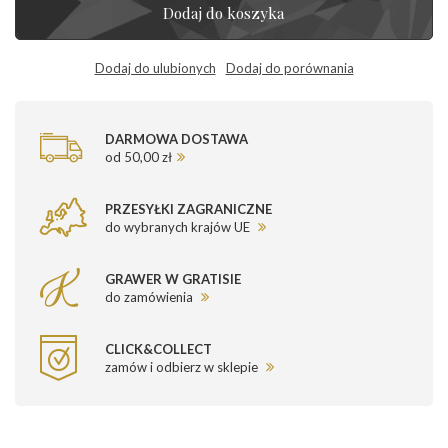
Dodaj do koszyka
Dodaj do ulubionych
Dodaj do porównania
DARMOWA DOSTAWA
od 50,00 zł
PRZESYŁKI ZAGRANICZNE
do wybranych krajów UE
GRAWER W GRATISIE
do zamówienia
CLICK&COLLECT
zamów i odbierz w sklepie