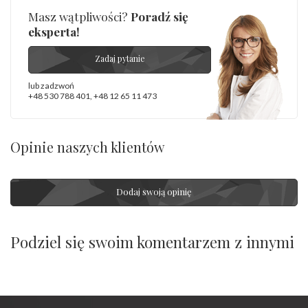
Masz wątpliwości?
Poradź się
eksperta!
Zadaj pytanie
lub zadzwoń
+48 530 788 401
,
+48 12 65 11 473
Opinie naszych klientów
Dodaj swoją opinię
Podziel się swoim komentarzem z innymi