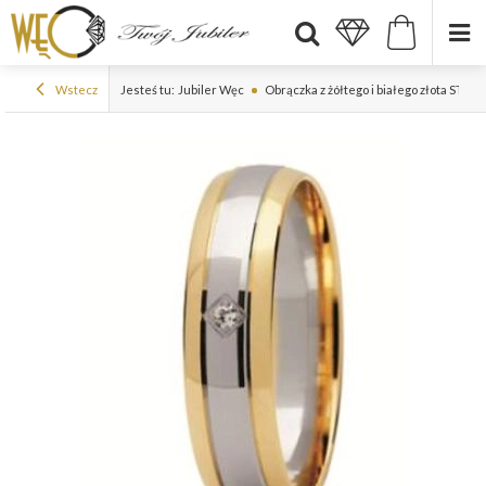
Wstecz
Jesteś tu:
Jubiler Węc
Obrączka z żółtego i białego złota ST-2