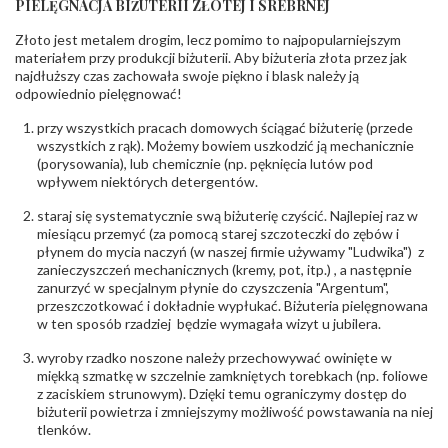
PIELĘGNACJA BIŻUTERII ZŁOTEJ I SREBRNEJ
KAMIENIE
Złoto jest metalem drogim, lecz pomimo to najpopularniejszym
Rodzaje
Cyrkonia
kamieni
:
materiałem przy produkcji biżuterii. Aby biżuteria złota przez jak
najdłuższy czas zachowała swoje piękno i blask należy ją
Liczba kamieni
:
Cyrkonia - 1 szt.
odpowiednio pielęgnować!
Szlif kamieni
:
Fasetowy okrągła
Masa kamieni
ok. 0.008 ct.
przy wszystkich pracach domowych ściągać biżuterię (przede
(łącznie)
:
wszystkich z rąk). Możemy bowiem uszkodzić ją mechanicznie
(porysowania), lub chemicznie (np. pęknięcia lutów pod
INNE PARAMETRY
wpływem niektórych detergentów.
Producent
PZ Stelmach Sp. z o.o. ul. Północna 22 45-805
odpowiedzialny
staraj się systematycznie swą biżuterię czyścić. Najlepiej raz w
:
Opole; NIP 7542889545; Tel. +48 77 54 90 100;
biuro@stelmach.pl
miesiącu przemyć (za pomocą starej szczoteczki do zębów i
Bezpieczeństwo
płynem do mycia naczyń (w naszej firmie używamy "Ludwika") z
Nie nadaje się dla dzieci w wieku poniżej 3 lat
- rodzaj
,
Elementy w wyrobie wykonane z białego złota
zanieczyszczeń mechanicznych (kremy, pot, itp.) , a następnie
ostrzeżenia
:
zawierają nikiel
zanurzyć w specjalnym płynie do czyszczenia "Argentum",
przeszczotkować i dokładnie wypłukać. Biżuteria pielęgnowana
w ten sposób rzadziej będzie wymagała wizyt u jubilera.
wyroby rzadko noszone należy przechowywać owinięte w
miękką szmatkę w szczelnie zamkniętych torebkach (np. foliowe
z zaciskiem strunowym). Dzięki temu ograniczymy dostęp do
biżuterii powietrza i zmniejszymy możliwość powstawania na niej
tlenków.