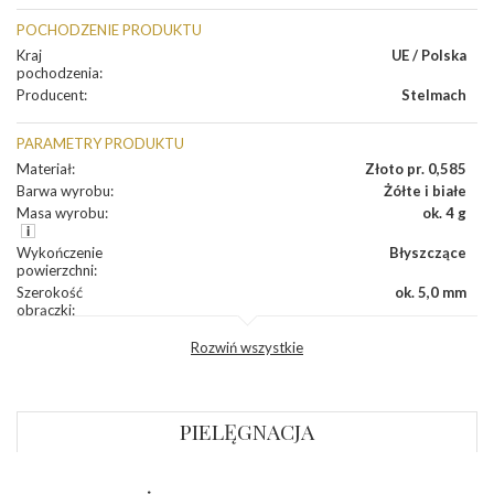
POCHODZENIE PRODUKTU
Kraj
UE / Polska
pochodzenia
:
Producent
:
Stelmach
PARAMETRY PRODUKTU
Materiał
:
Złoto pr. 0,585
Barwa wyrobu
:
Żółte i białe
Masa wyrobu
:
ok. 4 g
Wykończenie
Błyszczące
powierzchni
:
Szerokość
ok. 5,0 mm
obrączki
:
Profil
Półokrągły
Rozwiń wszystkie
zewnętrzny
obrączki
:
Profil
Płaski
wewnętrzny
obrączki
:
PIELĘGNACJA
Wysokość
ok. 1,1 mm
profilu obrączki
: