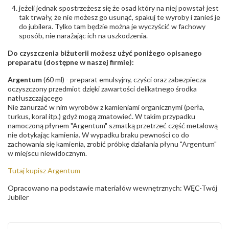
jeżeli jednak spostrzeżesz się że osad który na niej powstał jest
tak trwały, że nie możesz go usunąć, spakuj te wyroby i zanieś je
do jubilera. Tylko tam będzie można je wyczyścić w fachowy
sposób, nie narażając ich na uszkodzenia.
Do czyszczenia biżuterii możesz użyć poniżego opisanego
preparatu (dostępne w naszej firmie):
Argentum
(60 ml) - preparat emulsyjny, czyści oraz zabezpiecza
oczyszczony przedmiot dzięki zawartości delikatnego środka
natłuszczającego
Nie zanurzać w nim wyrobów z kamieniami organicznymi (perła,
turkus, koral itp.) gdyż mogą zmatowieć. W takim przypadku
namoczoną płynem "Argentum" szmatką przetrzeć część metalową
nie dotykając kamienia. W wypadku braku pewności co do
zachowania się kamienia, zrobić próbkę działania płynu "Argentum"
w miejscu niewidocznym.
Tutaj kupisz Argentum
Opracowano na podstawie materiałów wewnętrznych: WĘC-Twój
Jubiler