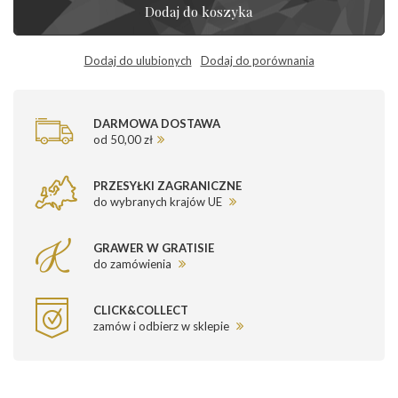
Dodaj do koszyka
Dodaj do ulubionych
Dodaj do porównania
DARMOWA DOSTAWA
od 50,00 zł
PRZESYŁKI ZAGRANICZNE
do wybranych krajów UE
GRAWER W GRATISIE
do zamówienia
CLICK&COLLECT
zamów i odbierz w sklepie