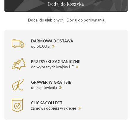
Dodaj do koszyka
Dodaj do ulubionych
Dodaj do porównania
DARMOWA DOSTAWA
od 50,00 zł
PRZESYŁKI ZAGRANICZNE
do wybranych krajów UE
GRAWER W GRATISIE
do zamówienia
CLICK&COLLECT
zamów i odbierz w sklepie