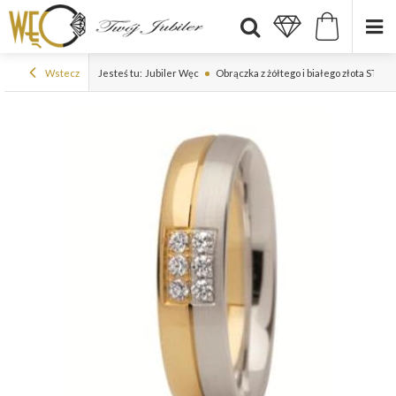
Wstecz
Jesteś tu:
Jubiler Węc
Obrączka z żółtego i białego złota ST-2