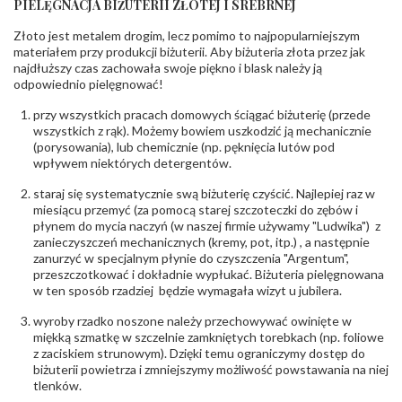
PIELĘGNACJA BIŻUTERII ZŁOTEJ I SREBRNEJ
KAMIENIE
Złoto jest metalem drogim, lecz pomimo to najpopularniejszym
Rodzaje
Cyrkonia
kamieni
:
materiałem przy produkcji biżuterii. Aby biżuteria złota przez jak
najdłuższy czas zachowała swoje piękno i blask należy ją
Liczba kamieni
:
Cyrkonia - 6 szt.
odpowiednio pielęgnować!
Szlif kamieni
:
Fasetowy okrągła
Masa kamieni
ok. 1.62 ct.
przy wszystkich pracach domowych ściągać biżuterię (przede
(łącznie)
:
wszystkich z rąk). Możemy bowiem uszkodzić ją mechanicznie
(porysowania), lub chemicznie (np. pęknięcia lutów pod
INNE PARAMETRY
wpływem niektórych detergentów.
Producent
PZ Stelmach Sp. z o.o. ul. Północna 22 45-805
odpowiedzialny
staraj się systematycznie swą biżuterię czyścić. Najlepiej raz w
:
Opole; NIP 7542889545; Tel. +48 77 54 90 100;
biuro@stelmach.pl
miesiącu przemyć (za pomocą starej szczoteczki do zębów i
Bezpieczeństwo
płynem do mycia naczyń (w naszej firmie używamy "Ludwika") z
Nie nadaje się dla dzieci w wieku poniżej 3 lat
- rodzaj
,
Elementy w wyrobie wykonane z białego złota
zanieczyszczeń mechanicznych (kremy, pot, itp.) , a następnie
ostrzeżenia
:
zawierają nikiel
zanurzyć w specjalnym płynie do czyszczenia "Argentum",
przeszczotkować i dokładnie wypłukać. Biżuteria pielęgnowana
w ten sposób rzadziej będzie wymagała wizyt u jubilera.
wyroby rzadko noszone należy przechowywać owinięte w
miękką szmatkę w szczelnie zamkniętych torebkach (np. foliowe
z zaciskiem strunowym). Dzięki temu ograniczymy dostęp do
biżuterii powietrza i zmniejszymy możliwość powstawania na niej
tlenków.