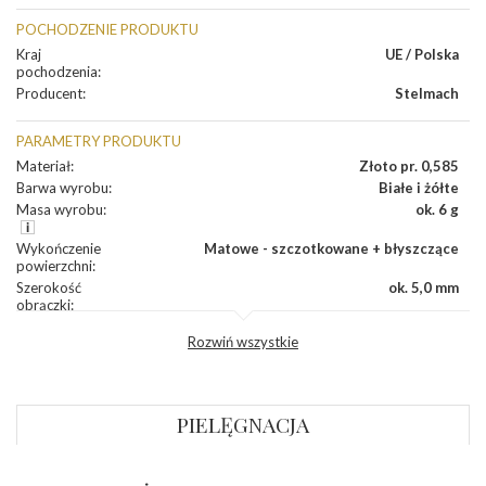
POCHODZENIE PRODUKTU
Kraj
UE / Polska
pochodzenia
:
Producent
:
Stelmach
PARAMETRY PRODUKTU
Materiał
:
Złoto pr. 0,585
Barwa wyrobu
:
Białe i żółte
Masa wyrobu
:
ok. 6 g
Wykończenie
Matowe - szczotkowane + błyszczące
powierzchni
:
Szerokość
ok. 5,0 mm
obrączki
:
Profil
Płaski
Rozwiń wszystkie
zewnętrzny
obrączki
:
Profil
Soczewka
wewnętrzny
obrączki
:
PIELĘGNACJA
Wysokość
ok. 1,3 mm
profilu obrączki
: