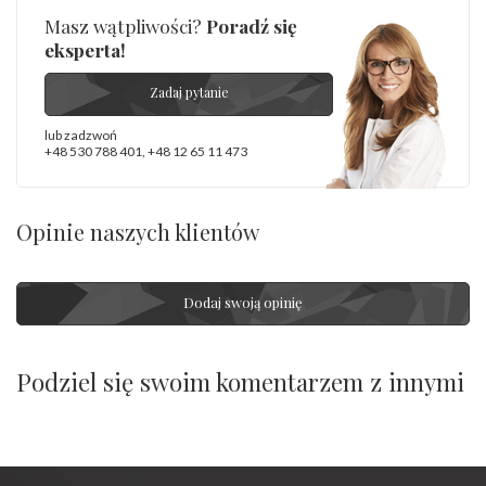
Masz wątpliwości?
Poradź się
eksperta!
Zadaj pytanie
lub zadzwoń
+48 530 788 401
,
+48 12 65 11 473
Opinie naszych klientów
Dodaj swoją opinię
Podziel się swoim komentarzem z innymi