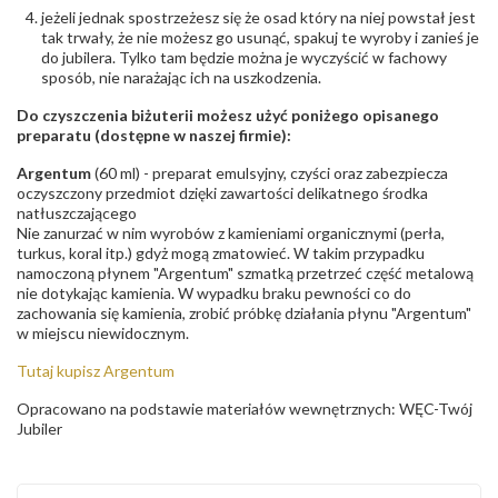
jeżeli jednak spostrzeżesz się że osad który na niej powstał jest
tak trwały, że nie możesz go usunąć, spakuj te wyroby i zanieś je
do jubilera. Tylko tam będzie można je wyczyścić w fachowy
sposób, nie narażając ich na uszkodzenia.
Do czyszczenia biżuterii możesz użyć poniżego opisanego
preparatu (dostępne w naszej firmie):
Argentum
(60 ml) - preparat emulsyjny, czyści oraz zabezpiecza
oczyszczony przedmiot dzięki zawartości delikatnego środka
natłuszczającego
Nie zanurzać w nim wyrobów z kamieniami organicznymi (perła,
turkus, koral itp.) gdyż mogą zmatowieć. W takim przypadku
namoczoną płynem "Argentum" szmatką przetrzeć część metalową
nie dotykając kamienia. W wypadku braku pewności co do
zachowania się kamienia, zrobić próbkę działania płynu "Argentum"
w miejscu niewidocznym.
Tutaj kupisz Argentum
Opracowano na podstawie materiałów wewnętrznych: WĘC-Twój
Jubiler