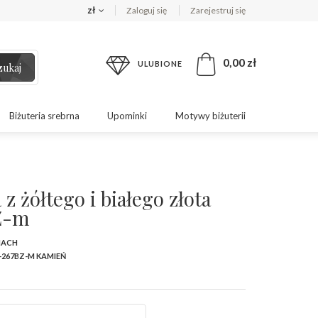
zł
Zaloguj się
Zarejestruj się
0,00 zł
ULUBIONE
zukaj
Biżuteria srebrna
Upominki
Motywy biżuterii
z żółtego i białego złota
Z-m
MACH
-267BZ-M KAMIEŃ