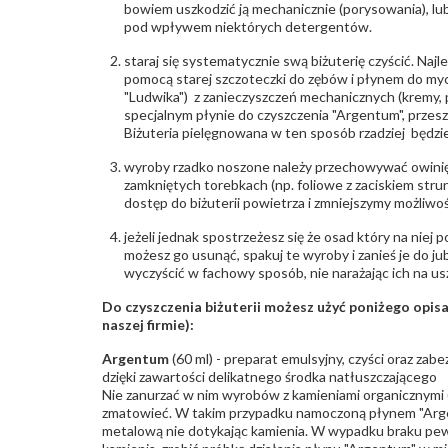
bowiem uszkodzić ją mechanicznie (porysowania), lub
pod wpływem niektórych detergentów.
staraj się systematycznie swą biżuterię czyścić. Najl
pomocą starej szczoteczki do zębów i płynem do myc
"Ludwika") z zanieczyszczeń mechanicznych (kremy, po
specjalnym płynie do czyszczenia "Argentum", przes
Biżuteria pielęgnowana w ten sposób rzadziej będzie
wyroby rzadko noszone należy przechowywać owinię
zamkniętych torebkach (np. foliowe z zaciskiem str
dostęp do biżuterii powietrza i zmniejszymy możliwo
jeżeli jednak spostrzeżesz się że osad który na niej p
możesz go usunąć, spakuj te wyroby i zanieś je do ju
wyczyścić w fachowy sposób, nie narażając ich na us
Do czyszczenia biżuterii możesz użyć poniżego opi
naszej firmie):
Argentum
(60 ml) - preparat emulsyjny, czyści oraz za
dzięki zawartości delikatnego środka natłuszczającego
Nie zanurzać w nim wyrobów z kamieniami organicznymi (p
zmatowieć. W takim przypadku namoczoną płynem "Arge
metalową nie dotykając kamienia. W wypadku braku pew