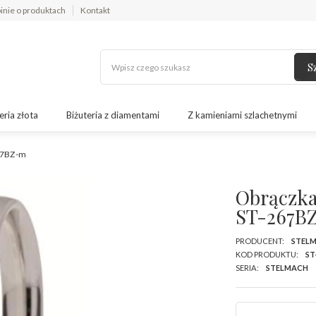
inie o produktach
Kontakt
S
eria złota
Biżuteria z diamentami
Z kamieniami szlachetnymi
267BZ-m
Obrączka 
ST-267B
PRODUCENT:
STEL
KOD PRODUKTU:
ST
SERIA:
STELMACH