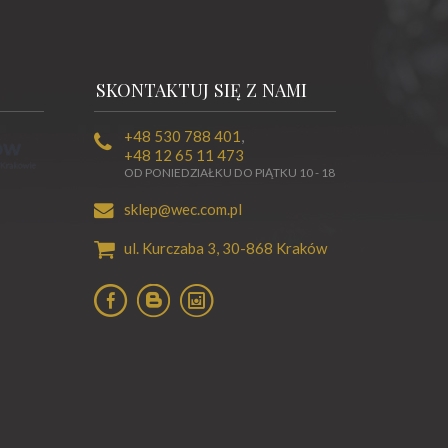
SKONTAKTUJ SIĘ Z NAMI
+48 530 788 401
,
+48 12 65 11 473
OD PONIEDZIAŁKU DO PIĄTKU 10 - 18
sklep@wec.com.pl
ul. Kurczaba 3,
30-868
Kraków