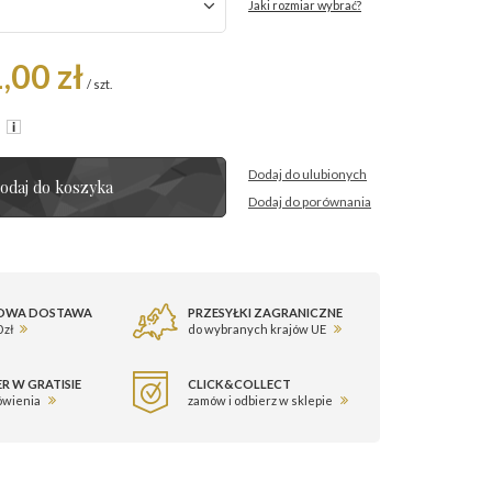
Jaki rozmiar wybrać?
,00 zł
/
szt.
R
Dodaj do ulubionych
odaj do koszyka
Dodaj do porównania
OWA DOSTAWA
PRZESYŁKI ZAGRANICZNE
 zł
do wybranych krajów UE
R W GRATISIE
CLICK&COLLECT
ówienia
zamów i odbierz w sklepie