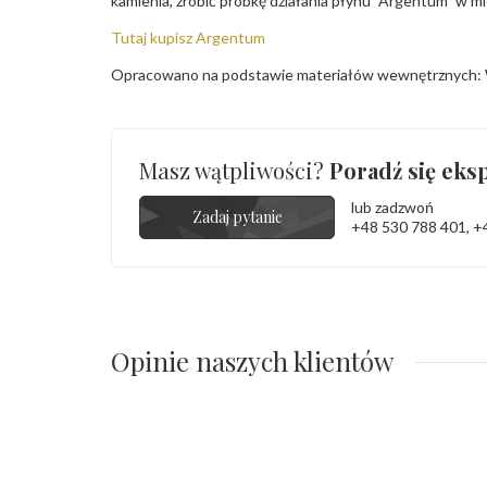
kamienia, zrobić próbkę działania płynu "Argentum" w m
Tutaj kupisz Argentum
Opracowano na podstawie materiałów wewnętrznych: 
Masz wątpliwości?
Poradź się eksp
lub zadzwoń
Zadaj pytanie
+48 530 788 401
,
+
Opinie naszych klientów