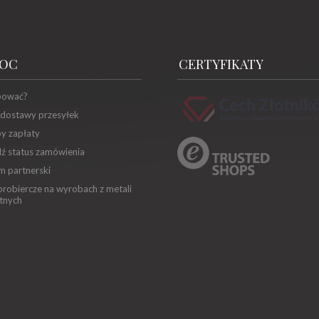
OC
CERTYFIKATY
pować?
 dostawy przesyłek
y zapłaty
ź status zamówienia
m partnerski
robiercze na wyrobach z metali
tnych