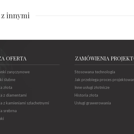
 z innymi
ZA OFERTA
ZAMÓWIENIA PROJEK
onki zaręczynowe
Stosowana technologia
ki ślubne
Jak przebiega proces projektowa
ia złota
Inne usługi złotnicze
ia z diamentami
Historia złota
ia z kamieniami szlachetnymi
Usługi grawerowania
ia srebrna
ki