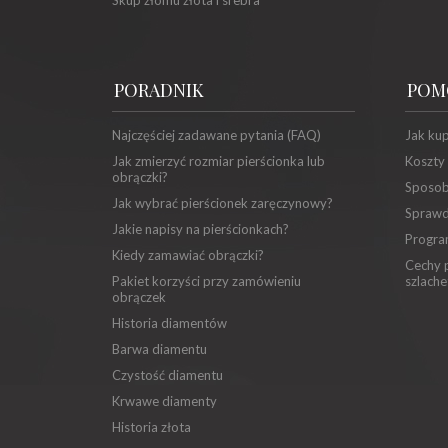
Skup złomu złota i srebra
PORADNIK
POM
Najczęściej zadawane pytania (FAQ)
Jak ku
Jak zmierzyć rozmiar pierścionka lub
Koszty
obrączki?
Sposob
Jak wybrać pierścionek zaręczynowy?
Sprawd
Jakie napisy na pierścionkach?
Progra
Kiedy zamawiać obrączki?
Cechy p
Pakiet korzyści przy zamówieniu
szlache
obrączek
Historia diamentów
Barwa diamentu
Czystość diamentu
Krwawe diamenty
Historia złota