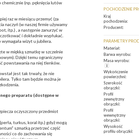
 chemicznie (np. pęknięcia lutów
POCHODZENIE P
Kraj
epiej raz w miesiącu przemyć (za
pochodzenia
:
ia naczyń (w naszej firmie używamy
Producent
:
t, itp.) , a następnie zanurzyć w
zczotkować i dokładnie wypłukać.
 wymagała wizyt u jubilera.
PARAMETRY PRO
Materiał
:
te w miękką szmatkę w szczelnie
Barwa wyrobu
:
unowym). Dzięki temu ograniczymy
Masa wyrobu
:
ść powstawania na niej tlenków.
Wykończenie
owstał jest tak trwały, że nie
powierzchni
:
bilera. Tylko tam będzie można je
Szerokość
zkodzenia.
obrączki
:
Profil
sanego preparatu (dostępne w
zewnętrzny
obrączki
:
Profil
bezpiecza oczyszczony przedmiot
wewnętrzny
obrączki
:
erła, turkus, koral itp.) gdyż mogą
Wysokość
ntum" szmatką przetrzeć część
profilu obrączki
:
ności co do zachowania się