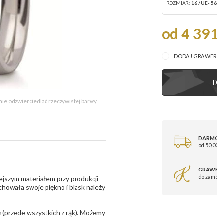
ROZMIAR:
16 / UE- 56
od 4 391
DODAJ GRAWE
D
 nie odzwierciedlać rzeczywistej barwy
DARM
od 50,00
GRAWE
do zam
ejszym materiałem przy produkcji
zachowała swoje piękno i blask należy
 (przede wszystkich z rąk). Możemy