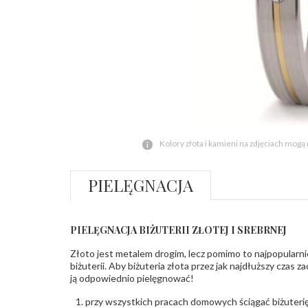
Kolory złota i kamieni na zdjęciach mogą
PIELĘGNACJA
PIELĘGNACJA BIŻUTERII ZŁOTEJ I SREBRNEJ
Złoto jest metalem drogim, lecz pomimo to najpopularni
biżuterii. Aby biżuteria złota przez jak najdłuższy czas 
ją odpowiednio pielęgnować!
przy wszystkich pracach domowych ściągać biżuterię