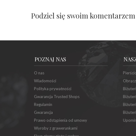
Podziel się swoim komentarzem
POZNAJ NAS
NAS
O nas
Pierści
Wiadomości
Obrącz
Polityka prywatności
Biżuter
Gwarancja Trusted Shops
Biżuter
Regulamin
Biżuter
Gwarancja
Biżuter
Prawo odstąpienia od umowy
Upomin
Wyroby z grawerunkami