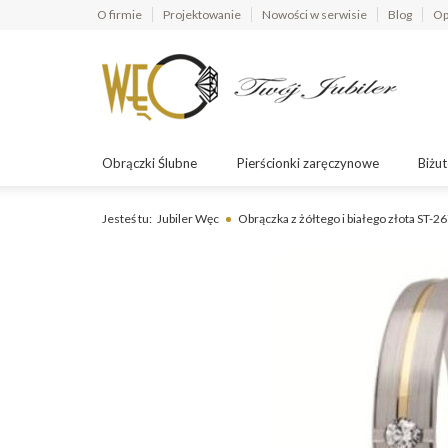
O firmie
Projektowanie
Nowości w serwisie
Blog
Op
Obrączki Ślubne
Pierścionki zaręczynowe
Biżut
Jesteś tu:
Jubiler Węc
Obrączka z żółtego i białego złota ST-