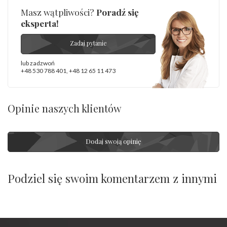
Masz wątpliwości?
Poradź się
eksperta!
Zadaj pytanie
lub zadzwoń
+48 530 788 401
,
+48 12 65 11 473
Opinie naszych klientów
Dodaj swoją opinię
Podziel się swoim komentarzem z innymi