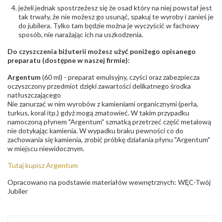
jeżeli jednak spostrzeżesz się że osad który na niej powstał jest
tak trwały, że nie możesz go usunąć, spakuj te wyroby i zanieś je
do jubilera. Tylko tam będzie można je wyczyścić w fachowy
sposób, nie narażając ich na uszkodzenia.
Do czyszczenia biżuterii możesz użyć poniżego opisanego
preparatu (dostępne w naszej firmie):
Argentum
(60 ml) - preparat emulsyjny, czyści oraz zabezpiecza
oczyszczony przedmiot dzięki zawartości delikatnego środka
natłuszczającego
Nie zanurzać w nim wyrobów z kamieniami organicznymi (perła,
turkus, koral itp.) gdyż mogą zmatowieć. W takim przypadku
namoczoną płynem "Argentum" szmatką przetrzeć część metalową
nie dotykając kamienia. W wypadku braku pewności co do
zachowania się kamienia, zrobić próbkę działania płynu "Argentum"
w miejscu niewidocznym.
Tutaj kupisz Argentum
Opracowano na podstawie materiałów wewnętrznych: WĘC-Twój
Jubiler