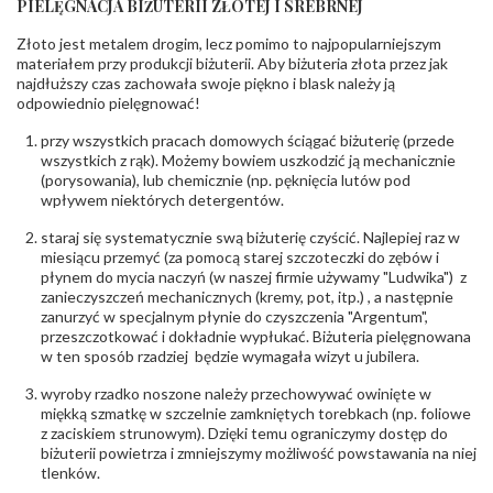
PIELĘGNACJA BIŻUTERII ZŁOTEJ I SREBRNEJ
KAMIENIE
Złoto jest metalem drogim, lecz pomimo to najpopularniejszym
Rodzaje
Cyrkonia
kamieni
:
materiałem przy produkcji biżuterii. Aby biżuteria złota przez jak
najdłuższy czas zachowała swoje piękno i blask należy ją
Liczba kamieni
:
Cyrkonia - 5 szt.
odpowiednio pielęgnować!
Szlif kamieni
:
Fasetowy okrągła
Masa kamieni
ok. 0.08 ct.
przy wszystkich pracach domowych ściągać biżuterię (przede
(łącznie)
:
wszystkich z rąk). Możemy bowiem uszkodzić ją mechanicznie
(porysowania), lub chemicznie (np. pęknięcia lutów pod
INNE PARAMETRY
wpływem niektórych detergentów.
Producent
PZ Stelmach Sp. z o.o. ul. Północna 22 45-805
odpowiedzialny
staraj się systematycznie swą biżuterię czyścić. Najlepiej raz w
:
Opole; NIP 7542889545; Tel. +48 77 54 90 100;
biuro@stelmach.pl
miesiącu przemyć (za pomocą starej szczoteczki do zębów i
Bezpieczeństwo
płynem do mycia naczyń (w naszej firmie używamy "Ludwika") z
Nie nadaje się dla dzieci w wieku poniżej 3 lat
- rodzaj
,
Elementy w wyrobie wykonane z białego złota
zanieczyszczeń mechanicznych (kremy, pot, itp.) , a następnie
ostrzeżenia
:
zawierają nikiel
zanurzyć w specjalnym płynie do czyszczenia "Argentum",
przeszczotkować i dokładnie wypłukać. Biżuteria pielęgnowana
w ten sposób rzadziej będzie wymagała wizyt u jubilera.
wyroby rzadko noszone należy przechowywać owinięte w
miękką szmatkę w szczelnie zamkniętych torebkach (np. foliowe
z zaciskiem strunowym). Dzięki temu ograniczymy dostęp do
biżuterii powietrza i zmniejszymy możliwość powstawania na niej
tlenków.