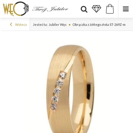
Wstecz
Jesteś tu:
Jubiler Węc
Obrączka z żółtego złota ST-269Z-m