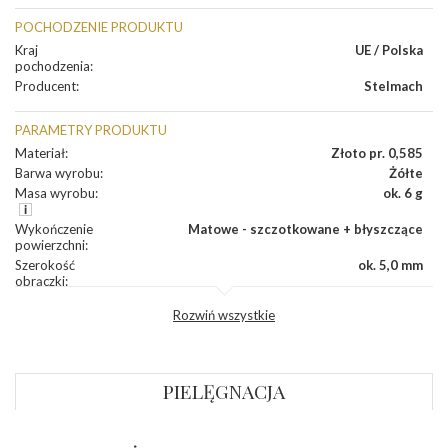
POCHODZENIE PRODUKTU
Kraj
UE / Polska
pochodzenia
:
Producent
:
Stelmach
PARAMETRY PRODUKTU
Materiał
:
Złoto pr. 0,585
Barwa wyrobu
:
Żółte
Masa wyrobu
:
ok. 6 g
Wykończenie
Matowe - szczotkowane + błyszczące
powierzchni
:
Szerokość
ok. 5,0 mm
obrączki
:
Profil
Półokrągły
Rozwiń wszystkie
zewnętrzny
obrączki
:
Profil
Soczewka
wewnętrzny
obrączki
:
PIELĘGNACJA
Wysokość
ok. 1,4 mm
profilu obrączki
: