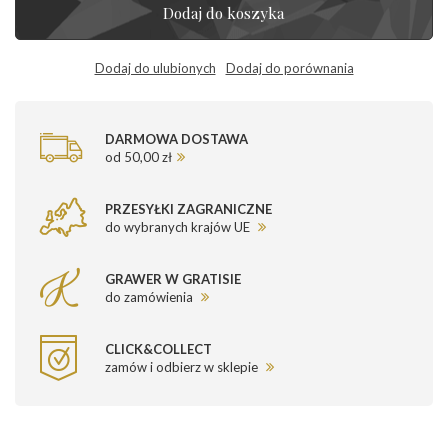
Dodaj do koszyka
Dodaj do ulubionych
Dodaj do porównania
DARMOWA DOSTAWA
od 50,00 zł
PRZESYŁKI ZAGRANICZNE
do wybranych krajów UE
GRAWER W GRATISIE
do zamówienia
CLICK&COLLECT
zamów i odbierz w sklepie