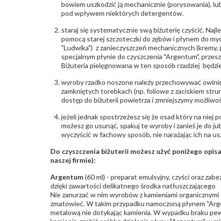
bowiem uszkodzić ją mechanicznie (porysowania), lub
pod wpływem niektórych detergentów.
staraj się systematycznie swą biżuterię czyścić. Najl
pomocą starej szczoteczki do zębów i płynem do myc
"Ludwika") z zanieczyszczeń mechanicznych (kremy, po
specjalnym płynie do czyszczenia "Argentum", przes
Biżuteria pielęgnowana w ten sposób rzadziej będzie
wyroby rzadko noszone należy przechowywać owinię
zamkniętych torebkach (np. foliowe z zaciskiem str
dostęp do biżuterii powietrza i zmniejszymy możliwo
jeżeli jednak spostrzeżesz się że osad który na niej p
możesz go usunąć, spakuj te wyroby i zanieś je do ju
wyczyścić w fachowy sposób, nie narażając ich na us
Do czyszczenia biżuterii możesz użyć poniżego opi
naszej firmie):
Argentum
(60 ml) - preparat emulsyjny, czyści oraz za
dzięki zawartości delikatnego środka natłuszczającego
Nie zanurzać w nim wyrobów z kamieniami organicznymi (p
zmatowieć. W takim przypadku namoczoną płynem "Arge
metalową nie dotykając kamienia. W wypadku braku pew