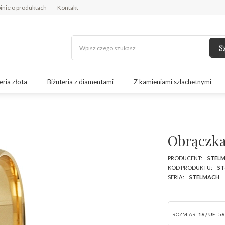
inie o produktach
Kontakt
S
eria złota
Biżuteria z diamentami
Z kamieniami szlachetnymi
Obrączka
PRODUCENT:
STEL
KOD PRODUKTU:
ST
SERIA:
STELMACH
ROZMIAR:
16 / UE- 56