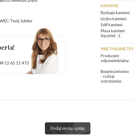
iejscu niewidocznym.
KAMIENIE
Rodzaje kamieni
:
Liczba kamieni
:
WĘC-Twój Jubiler
Szlif kamieni
:
Masa kamieni
(łącznie)
:
erta!
INNE PARAMETRY
Producent
odpowiedzialny
:
48 12 65 11 473
Bezpieczeństwo
- rodzaj
ostrzeżenia
:
Dodaj swoją opinię