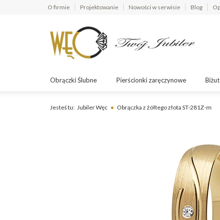
O firmie
Projektowanie
Nowości w serwisie
Blog
Op
Obrączki Ślubne
Pierścionki zaręczynowe
Biżut
Jesteś tu:
Jubiler Węc
Obrączka z żółtego złota ST-281Z-m