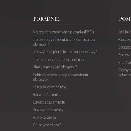
PORADNIK
POM
Najczęściej zadawane pytania (FAQ)
Jak ku
Jak zmierzyć rozmiar pierścionka lub
Koszty
obrączki?
Sposob
Jak wybrać pierścionek zaręczynowy?
Sprawd
Jakie napisy na pierścionkach?
Progra
Kiedy zamawiać obrączki?
Cechy p
Pakiet korzyści przy zamówieniu
szlache
obrączek
Historia diamentów
Barwa diamentu
Czystość diamentu
Krwawe diamenty
Historia złota
Co to jest złoto?