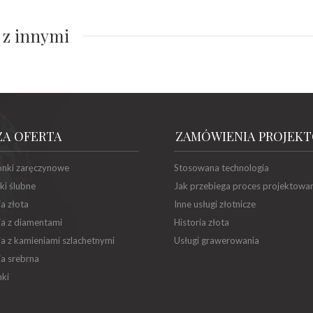
 z innymi
ZA OFERTA
ZAMÓWIENIA PROJEK
onki zaręczynowe
Stosowana technologia
ki ślubne
Jak przebiega proces projektowa
ia złota
Inne usługi złotnicze
ia z diamentami
Historia złota
ia z kamieniami szlachetnymi
Usługi grawerowania
ia srebrna
ki