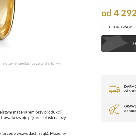
od 4 292
DODAJ GRAWE
D
 nie odzwierciedlać rzeczywistej barwy
DARM
od 50,00
GRAWE
do zam
ejszym materiałem przy produkcji
zachowała swoje piękno i blask należy
 (przede wszystkich z rąk). Możemy