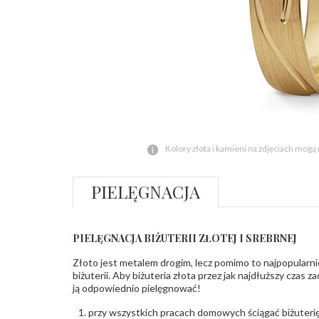
Kolory złota i kamieni na zdjęciach mogą
PIELĘGNACJA
PIELĘGNACJA BIŻUTERII ZŁOTEJ I SREBRNEJ
Złoto jest metalem drogim, lecz pomimo to najpopularni
biżuterii. Aby biżuteria złota przez jak najdłuższy czas 
ją odpowiednio pielęgnować!
przy wszystkich pracach domowych ściągać biżuterię