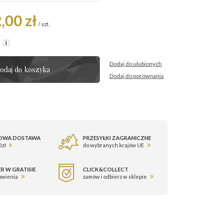
,00 zł
/
szt.
R
Dodaj do ulubionych
odaj do koszyka
Dodaj do porównania
OWA DOSTAWA
PRZESYŁKI ZAGRANICZNE
 zł
do wybranych krajów UE
R W GRATISIE
CLICK&COLLECT
ówienia
zamów i odbierz w sklepie