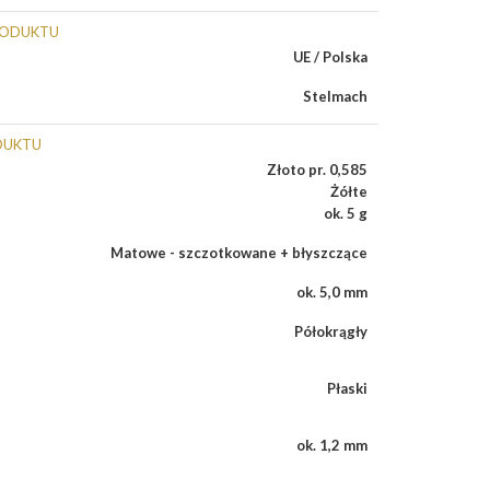
RODUKTU
UE / Polska
Stelmach
DUKTU
Złoto pr. 0,585
Żółte
ok. 5 g
Matowe - szczotkowane + błyszczące
ok. 5,0 mm
Półokrągły
Płaski
ok. 1,2 mm