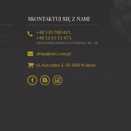
SKONTAKTUJ SIĘ Z NAMI
+48 530 788 401
,
+48 12 65 11 473
OD PONIEDZIAŁKU DO PIĄTKU 10 - 18
sklep@wec.com.pl
ul. Kurczaba 3,
30-868
Kraków