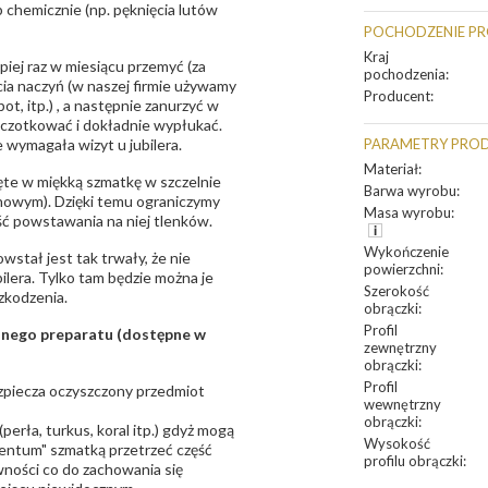
 chemicznie (np. pęknięcia lutów
POCHODZENIE P
Kraj
epiej raz w miesiącu przemyć (za
pochodzenia
:
ia naczyń (w naszej firmie używamy
Producent
:
t, itp.) , a następnie zanurzyć w
zczotkować i dokładnie wypłukać.
 wymagała wizyt u jubilera.
PARAMETRY PRO
Materiał
:
te w miękką szmatkę w szczelnie
Barwa wyrobu
:
unowym). Dzięki temu ograniczymy
Masa wyrobu
:
ść powstawania na niej tlenków.
Wykończenie
owstał jest tak trwały, że nie
powierzchni
:
bilera. Tylko tam będzie można je
Szerokość
zkodzenia.
obrączki
:
Profil
sanego preparatu (dostępne w
zewnętrzny
obrączki
:
Profil
bezpiecza oczyszczony przedmiot
wewnętrzny
obrączki
:
erła, turkus, koral itp.) gdyż mogą
Wysokość
ntum" szmatką przetrzeć część
profilu obrączki
:
ności co do zachowania się