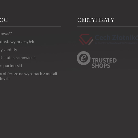
OC
CERTYFIKATY
pować?
 dostawy przesyłek
y zapłaty
ź status zamówienia
m partnerski
robiercze na wyrobach z metali
tnych