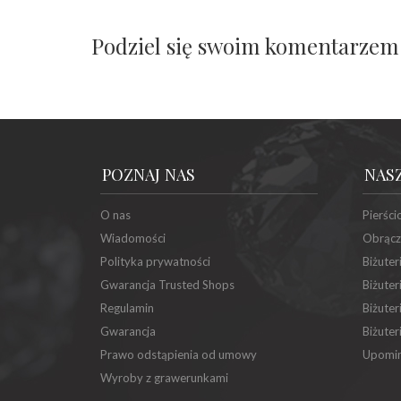
Podziel się swoim komentarzem
POZNAJ NAS
NAS
O nas
Pierści
Wiadomości
Obrącz
Polityka prywatności
Biżuter
Gwarancja Trusted Shops
Biżuter
Regulamin
Biżuter
Gwarancja
Biżuter
Prawo odstąpienia od umowy
Upomin
Wyroby z grawerunkami