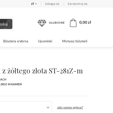
zł
Zaloguj się
Zarejestruj się
0,00 zł
ULUBIONE
zukaj
Biżuteria srebrna
Upominki
Motywy biżuterii
 z żółtego złota ST-281Z-m
MACH
-281Z-M KAMIEŃ
Jaki rozmiar wybrać?