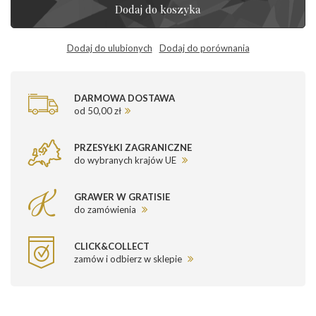
Dodaj do koszyka
Dodaj do ulubionych
Dodaj do porównania
DARMOWA DOSTAWA
od 50,00 zł
PRZESYŁKI ZAGRANICZNE
do wybranych krajów UE
GRAWER W GRATISIE
do zamówienia
CLICK&COLLECT
zamów i odbierz w sklepie