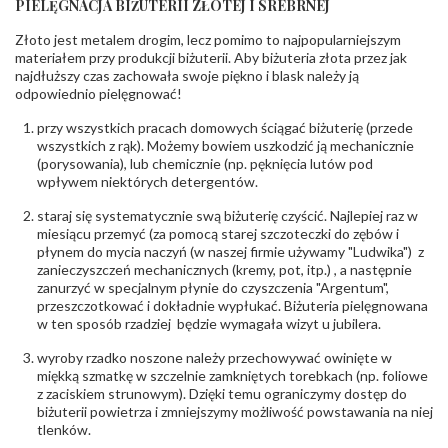
PIELĘGNACJA BIŻUTERII ZŁOTEJ I SREBRNEJ
KAMIENIE
Złoto jest metalem drogim, lecz pomimo to najpopularniejszym
Rodzaje
Cyrkonia
kamieni
:
materiałem przy produkcji biżuterii. Aby biżuteria złota przez jak
najdłuższy czas zachowała swoje piękno i blask należy ją
Liczba kamieni
:
Cyrkonia - 1 szt.
odpowiednio pielęgnować!
Szlif kamieni
:
Fasetowy okrągła
Masa kamieni
ok. 0.008 ct.
przy wszystkich pracach domowych ściągać biżuterię (przede
(łącznie)
:
wszystkich z rąk). Możemy bowiem uszkodzić ją mechanicznie
(porysowania), lub chemicznie (np. pęknięcia lutów pod
INNE PARAMETRY
wpływem niektórych detergentów.
Producent
PZ Stelmach Sp. z o.o. ul. Północna 22 45-805
odpowiedzialny
staraj się systematycznie swą biżuterię czyścić. Najlepiej raz w
:
Opole; NIP 7542889545; Tel. +48 77 54 90 100;
biuro@stelmach.pl
miesiącu przemyć (za pomocą starej szczoteczki do zębów i
Bezpieczeństwo
płynem do mycia naczyń (w naszej firmie używamy "Ludwika") z
Nie nadaje się dla dzieci w wieku poniżej 3 lat
- rodzaj
,
Elementy w wyrobie wykonane z białego złota
zanieczyszczeń mechanicznych (kremy, pot, itp.) , a następnie
ostrzeżenia
:
zawierają nikiel
zanurzyć w specjalnym płynie do czyszczenia "Argentum",
przeszczotkować i dokładnie wypłukać. Biżuteria pielęgnowana
w ten sposób rzadziej będzie wymagała wizyt u jubilera.
wyroby rzadko noszone należy przechowywać owinięte w
miękką szmatkę w szczelnie zamkniętych torebkach (np. foliowe
z zaciskiem strunowym). Dzięki temu ograniczymy dostęp do
biżuterii powietrza i zmniejszymy możliwość powstawania na niej
tlenków.