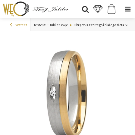
Wstecz
Jesteś tu:
Jubiler Węc
Obrączka z żółtego i białego złota ST-2