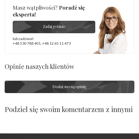
Masz wątpliwości?
Poradź się
eksperta!
Zadaj pytanie
lub zadzwoń
+48 530 788 401
,
+48 12 65 11 473
Opinie naszych klientów
Dodaj swoją opinię
Podziel się swoim komentarzem z innymi