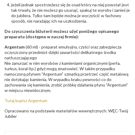
jeżeli jednak spostrzeżesz się że osad który na niej powstał jest
tak trwały, że nie możesz go usunąć, spakuj te wyroby i zanieś je
do jubilera. Tylko tam będzie można je wyczyścić w fachowy
sposób, nie narażając ich na uszkodzenia.
Do czyszczenia biżuterii możesz użyć poniżego opisanego
preparatu (dostępne w naszej firmie):
Argentum
(60 ml) - preparat emulsyjny, czyści oraz zabezpiecza
oczyszczony przedmiot dzięki zawartości delikatnego środka
natłuszczającego
Nie zanurzać w nim wyrobów z kamieniami organicznymi (perła,
turkus, koral itp.) gdyż mogą zmatowieć. W takim przypadku
namoczoną płynem "Argentum" szmatką przetrzeć część metalową
nie dotykając kamienia. W wypadku braku pewności co do
zachowania się kamienia, zrobić próbkę działania płynu "Argentum"
w miejscu niewidocznym.
Tutaj kupisz Argentum
Opracowano na podstawie materiałów wewnętrznych: WĘC-Twój
Jubiler