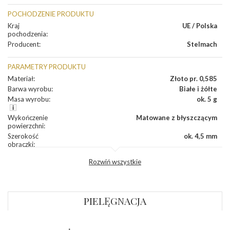
POCHODZENIE PRODUKTU
Kraj
UE / Polska
pochodzenia
:
Producent
:
Stelmach
PARAMETRY PRODUKTU
Materiał
:
Złoto pr. 0,585
Barwa wyrobu
:
Białe i żółte
Masa wyrobu
:
ok. 5 g
Wykończenie
Matowane z błyszczącym
powierzchni
:
Szerokość
ok. 4,5 mm
obrączki
:
Profil
Fantazyjny
Rozwiń wszystkie
zewnętrzny
obrączki
:
Profil
Soczewka
wewnętrzny
obrączki
:
PIELĘGNACJA
Wysokość
ok. 1,3 mm
profilu obrączki
: