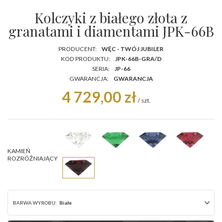
Kolczyki z białego złota z
granatami i diamentami JPK-66B
PRODUCENT:
WĘC - TWÓJ JUBILER
KOD PRODUKTU:
JPK-66B-GRA/D
SERIA:
JP-66
GWARANCJA:
GWARANCJA
4 729,00 zł
/
szt.
KAMIEŃ
ROZRÓŻNIAJĄCY
BARWA WYROBU:
Białe