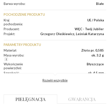
Barwa wyrobu
:
Białe
POCHODZENIE PRODUKTU
Kraj
UE / Polska
pochodzenia
:
Producent
:
WĘC - Twój Jubiler
Projekt
:
Grzegorz Oleśkiewicz
,
Leśniak Katarzyna
PARAMETRY PRODUKTU
Materiał
:
Złoto pr. 0,585
Masa wyrobu
:
ok. 3.2 g
Wykończenie
Błyszczące
powierzchni
:
Szerokość
:
ok. 4,5 mm
Wysokość
:
ok. 14,7 mm
Rozwiń wszystkie
Zapięcie
:
Angielskie
DIAMENTY
PIELĘGNACJA
GWARANCJA
Kamień
:
Diament
Szlif
:
Brylantowy okrągły
Liczba
0.004 ct - 8 szt.
,
0.010 ct - 2 szt.