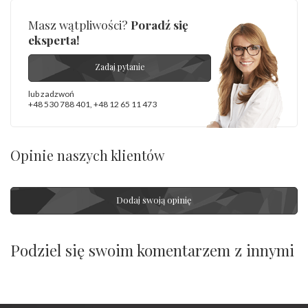
Masz wątpliwości?
Poradź się
eksperta!
Zadaj pytanie
lub zadzwoń
+48 530 788 401
,
+48 12 65 11 473
Opinie naszych klientów
Dodaj swoją opinię
Podziel się swoim komentarzem z innymi