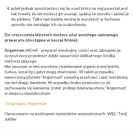
- rodzaj
,
Elementy w wyrobie wykonane z białego złota
ostrzeżenia
:
zawierają nikiel
jeżeli jednak spostrzeżesz się że osad który na niej powstał jest
tak trwały, że nie możesz go usunąć, spakuj te wyroby i zanieś je
do jubilera. Tylko tam będzie można je wyczyścić w fachowy
sposób, nie narażając ich na uszkodzenia.
Do czyszczenia biżuterii możesz użyć poniżego opisanego
preparatu (dostępne w naszej firmie):
Argentum
(60 ml) - preparat emulsyjny, czyści oraz zabezpiecza
oczyszczony przedmiot dzięki zawartości delikatnego środka
natłuszczającego
Nie zanurzać w nim wyrobów z kamieniami organicznymi (perła,
turkus, koral itp.) gdyż mogą zmatowieć. W takim przypadku
namoczoną płynem "Argentum" szmatką przetrzeć część metalową
nie dotykając kamienia. W wypadku braku pewności co do
zachowania się kamienia, zrobić próbkę działania płynu "Argentum"
w miejscu niewidocznym.
Tutaj kupisz Argentum
Opracowano na podstawie materiałów wewnętrznych: WĘC-Twój
Jubiler