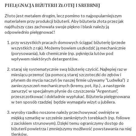
diamentów
:
PIELĘGNACJA BIŻUTERII ZŁOTEJ I SREBRNEJ
Liczba
10 szt.
diamentów
Złoto jest metalem drogim, lecz pomimo to najpopularniejszym
(łącznie)
:
materiałem przy produkcji biżuterii. Aby biżuteria złota przez jak
Masa
0.052 ct
najdłuższy czas zachowała swoje piękno i blask należy ją
diamentów
odpowiednio pielęgnować!
(łącznie)
:
Barwa
:
F
przy wszystkich pracach domowych ściągać biżuterię (przede
Czystość
:
VS
wszystkich z rąk). Możemy bowiem uszkodzić ją mechanicznie
(porysowania), lub chemicznie (np. pęknięcia lutów pod
wpływem niektórych detergentów.
POZOSTAŁE KAMIENIE
Rodzaje
Granat
staraj się systematycznie swą biżuterię czyścić. Najlepiej raz w
kamieni
:
miesiącu przemyć (za pomocą starej szczoteczki do zębów i
Liczba kamieni
:
Granat - 2 szt.
płynem do mycia naczyń (w naszej firmie używamy "Ludwika") z
Szlif kamieni
:
Fasetowy okrągły
zanieczyszczeń mechanicznych (kremy, pot, itp.) , a następnie
Masa kamieni
zanurzyć w specjalnym płynie do czyszczenia "Argentum",
ok. 0.3 ct.
(łącznie)
:
przeszczotkować i dokładnie wypłukać. Biżuteria pielęgnowana
w ten sposób rzadziej będzie wymagała wizyt u jubilera.
INNE PARAMETRY
wyroby rzadko noszone należy przechowywać owinięte w
Producent
WĘC-Twój Jubiler S.C. Artur Węc, Małgorzata
miękką szmatkę w szczelnie zamkniętych torebkach (np. foliowe
odpowiedzialny
:
Suchan, ul. Kurczaba 3, 30-868 Kraków; NIP:
z zaciskiem strunowym). Dzięki temu ograniczymy dostęp do
679-25-92-107; sklep@wec.com.pl
biżuterii powietrza i zmniejszymy możliwość powstawania na niej
Bezpieczeństwo
Nie nadaje się dla dzieci w wieku poniżej 3 lat
tlenków.