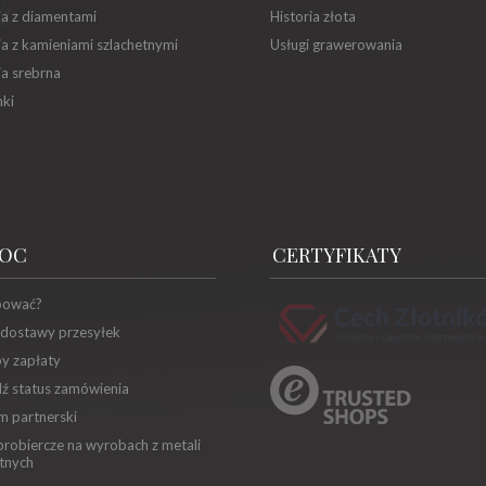
ia z diamentami
Historia złota
ia z kamieniami szlachetnymi
Usługi grawerowania
ia srebrna
ki
OC
CERTYFIKATY
pować?
 dostawy przesyłek
y zapłaty
ź status zamówienia
m partnerski
robiercze na wyrobach z metali
tnych