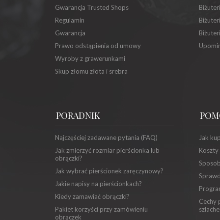
Gwarancja Trusted Shops
Biżuter
Regulamin
Biżuter
Gwarancja
Biżuter
Prawo odstąpienia od umowy
Upomin
Wyroby z grawerunkami
Skup złomu złota i srebra
PORADNIK
POM
Najczęściej zadawane pytania (FAQ)
Jak ku
Jak zmierzyć rozmiar pierścionka lub
Koszty
obrączki?
Sposob
Jak wybrać pierścionek zaręczynowy?
Sprawd
Jakie napisy na pierścionkach?
Progra
Kiedy zamawiać obrączki?
Cechy p
Pakiet korzyści przy zamówieniu
szlache
obrączek