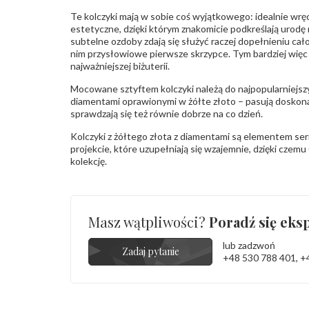
Te kolczyki mają w sobie coś wyjątkowego: idealnie wr
estetyczne, dzięki którym znakomicie podkreślają urodę n
subtelne ozdoby zdają się służyć raczej dopełnieniu cał
nim przysłowiowe pierwsze skrzypce. Tym bardziej więc n
najważniejszej biżuterii.
Mocowane sztyftem kolczyki należą do najpopularniejsz
diamentami oprawionymi w żółte złoto – pasują doskona
sprawdzają się też równie dobrze na co dzień.
Kolczyki z żółtego złota z diamentami są elementem se
projekcie, które uzupełniają się wzajemnie, dzięki czem
kolekcję.
Masz wątpliwości?
Poradź się eksp
lub zadzwoń
Zadaj pytanie
+48 530 788 401
,
+