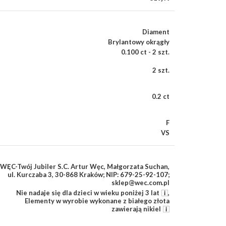
Diament
Brylantowy okrągły
0.100 ct - 2 szt.
2 szt.
0.2 ct
F
VS
WĘC-Twój Jubiler S.C. Artur Węc, Małgorzata Suchan,
ul. Kurczaba 3, 30-868 Kraków; NIP: 679-25-92-107;
sklep@wec.com.pl
Nie nadaje się dla dzieci w wieku poniżej 3 lat
,
Elementy w wyrobie wykonane z białego złota
zawierają nikiel