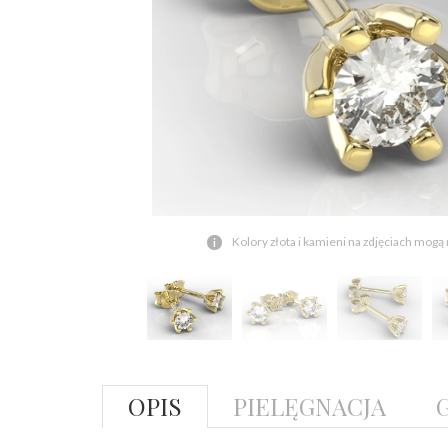
Kolory złota i kamieni na zdjęciach mogą
OPIS
PIELĘGNACJA