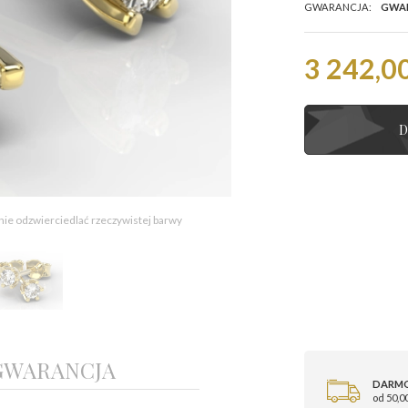
GWARANCJA:
GWA
3 242,00
D
 nie odzwierciedlać rzeczywistej barwy
GWARANCJA
DARM
od 50,00