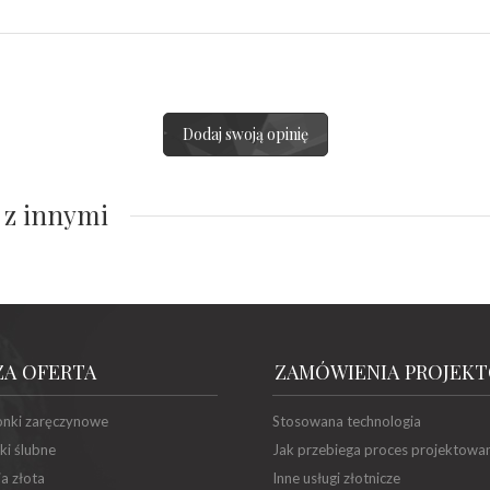
Dodaj swoją opinię
 z innymi
ZA OFERTA
ZAMÓWIENIA PROJEK
onki zaręczynowe
Stosowana technologia
ki ślubne
Jak przebiega proces projektowa
ia złota
Inne usługi złotnicze