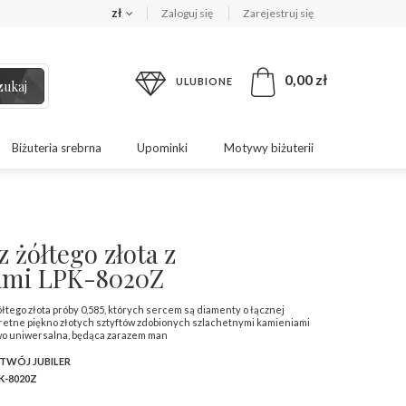
zł
Zaloguj się
Zarejestruj się
0,00 zł
ULUBIONE
zukaj
Biżuteria srebrna
Upominki
Motywy biżuterii
z żółtego złota z
ami LPK-8020Z
ółtego złota próby 0,585, których sercem są diamenty o łącznej
kretne piękno złotych sztyftów zdobionych szlachetnymi kamieniami
owo uniwersalna, będąca zarazem man
 TWÓJ JUBILER
K-8020Z