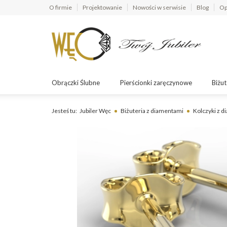
O firmie
Projektowanie
Nowości w serwisie
Blog
Op
Obrączki Ślubne
Pierścionki zaręczynowe
Biżut
Jesteś tu:
Jubiler Węc
Biżuteria z diamentami
Kolczyki z 