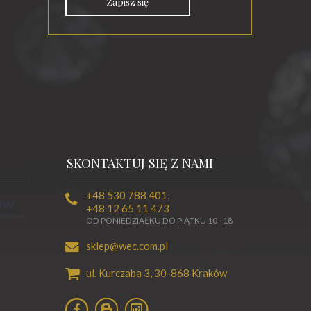
Zapisz się
SKONTAKTUJ SIĘ Z NAMI
+48 530 788 401
,
+48 12 65 11 473
OD PONIEDZIAŁKU DO PIĄTKU 10 - 18
sklep@wec.com.pl
ul. Kurczaba 3,
30-868
Kraków