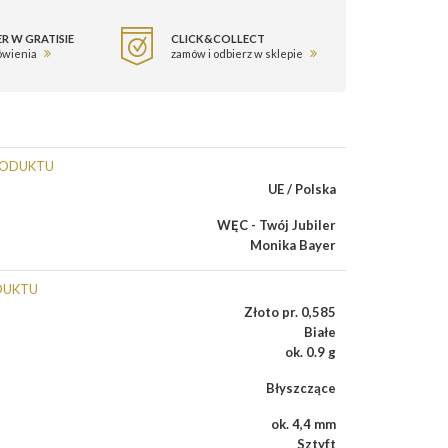
R W GRATISIE
CLICK&COLLECT
ówienia
zamów i odbierz w sklepie
RODUKTU
UE / Polska
WĘC - Twój Jubiler
Monika Bayer
DUKTU
Złoto pr. 0,585
Białe
ok. 0.9 g
Błyszczące
ok. 4,4 mm
Sztyft