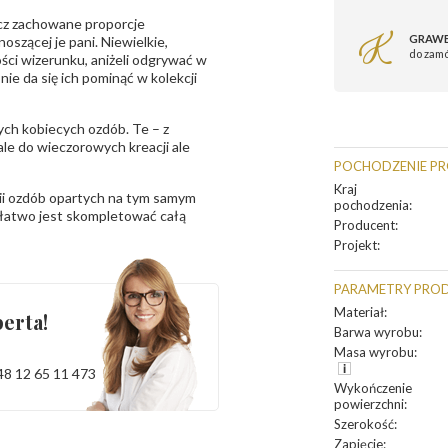
ęcz zachowane proporcje
GRAWE
oszącej je pani. Niewielkie,
do zam
ości wizerunku, aniżeli odgrywać w
ie da się ich pominąć w kolekcji
ych kobiecych ozdób. Te – z
le do wieczorowych kreacji ale
POCHODZENIE P
Kraj
rii ozdób opartych na tym samym
pochodzenia
:
u łatwo jest skompletować całą
Producent
:
Projekt
:
PARAMETRY PRO
Materiał
:
erta!
Barwa wyrobu
:
Masa wyrobu
:
48 12 65 11 473
Wykończenie
powierzchni
:
Szerokość
:
Zapięcie
: