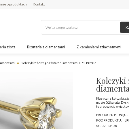
inie o produktach
Kontakt
S
eria złota
Biżuteria z diamentami
Z kamieniami szlachetnymi
diamentami
Kolczyki z żółtego złota z diamentami LPK-8020Z
Kolczyki 
diament
Klasyczne kolczyki z ż
masie 0,2 karata. Dys
to propozycja wyjątk
PRODUCENT:
WĘC -
KOD PRODUKTU:
LP
SERIA:
LP-80