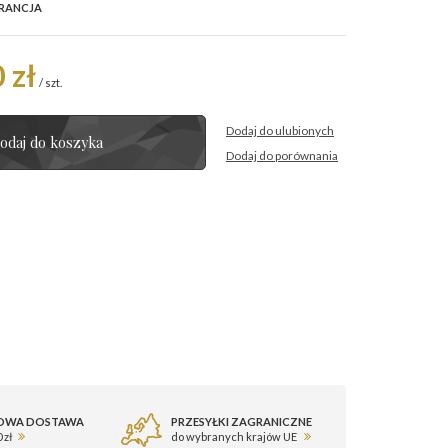
RANCJA
 zł
/
szt.
Dodaj do ulubionych
odaj do koszyka
Dodaj do porównania
OWA DOSTAWA
PRZESYŁKI ZAGRANICZNE
 zł
do wybranych krajów UE