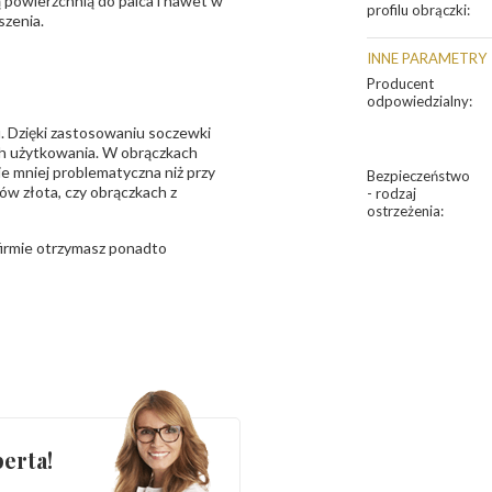
ą powierzchnią do palca i nawet w
profilu obrączki
:
szenia.
INNE PARAMETRY
Producent
odpowiedzialny
:
. Dzięki zastosowaniu soczewki
ch użytkowania. W obrączkach
ie mniej problematyczna niż przy
Bezpieczeństwo
w złota, czy obrączkach z
- rodzaj
ostrzeżenia
:
 firmie otrzymasz ponadto
erta!