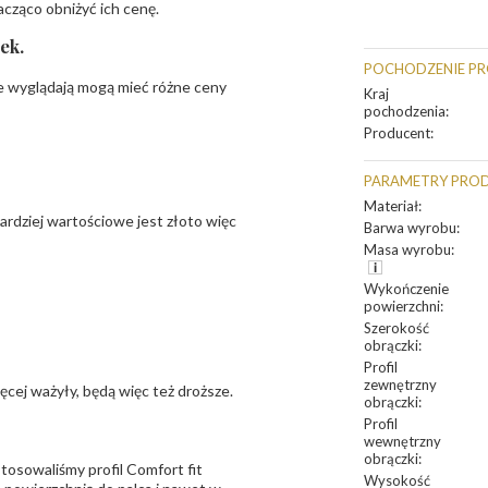
acząco obniżyć ich cenę.
ek.
POCHODZENIE P
ie wyglądają mogą mieć różne ceny
Kraj
pochodzenia
:
Producent
:
PARAMETRY PRO
Materiał
:
bardziej wartościowe jest złoto więc
Barwa wyrobu
:
Masa wyrobu
:
Wykończenie
powierzchni
:
Szerokość
obrączki
:
Profil
zewnętrzny
ięcej ważyły, będą więc też droższe.
obrączki
:
Profil
wewnętrzny
obrączki
:
osowaliśmy profil Comfort fit
Wysokość