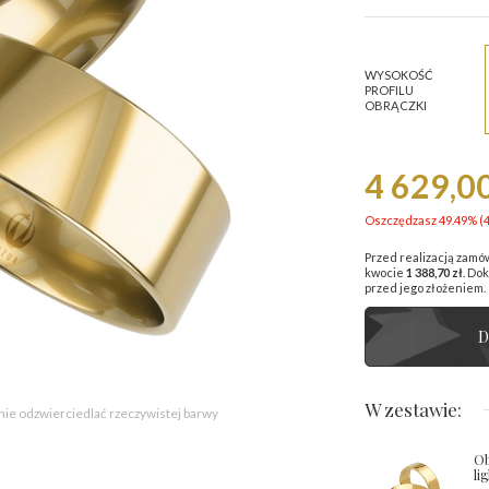
WYSOKOŚĆ
PROFILU
OBRĄCZKI
4 629,00
Oszczędzasz 49.49% (
Przed realizacją zamó
kwocie
1 388,70 zł
. Do
przed jego złożeniem.
D
W zestawie:
 nie odzwierciedlać rzeczywistej barwy
Ob
li