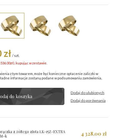
 zł
/
szt.
4536.00
zł
), kupując w zestawie.
wienia z tym towarem, może być konieczne opłacenie zaliczki w
kładne informacje zostaną podane w podsumowaniu zamówienia,
Dodaj do ulubionych
odaj do koszyka
Dodaj do porównania
rączka z żółtego złota ŁK-15Z-EXTRA
4 328,00 zł
ght-k