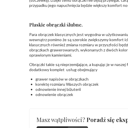
(soczewkę). Dzięki temu obrączki nie będą przylegać cał
przypadku jego napuchnięcia będzie większy komfort no
Płaskie obrączki ślubne.
Para obrączek klasycznych jest wygodna w użytkowaniu
wewnątrz pomimo że są szerokie zwiększymy komfort i
klasycznych również zmiana rozmiaru w przyszłości będz
obrączkach grawerowanych, wykonanych z dwóch koloró
oprawionym kamieniami.
Obrączki takie są nieprzemijające, a kupując je w naszej
dodatkowy komplet usług obejmujący
grawer napisów w obrączkach
korektę rozmiaru Waszych obrączek
odnowienie innej biżuterii
odnowienie obrączek
Masz wątpliwości?
Poradź się eksp