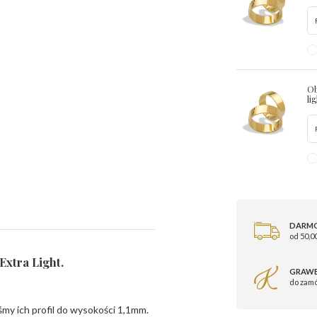
Ob
li
DARM
od 50,00
Extra Light.
GRAWE
do zam
śmy ich profil do wysokości 1,1mm.