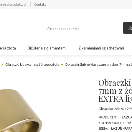
inie o produktach
Kontakt
S
eria złota
Biżuteria z diamentami
Z kamieniami szlachetnymi
Obrączki klasyczne z żółtego złota
Obrączki ślubne klasyczne płaskie, 7mm z 
Obrączki 
7mm z żó
EXTRA li
Obrączka lżejsza o 25
PRODUCENT:
ŁAZU
KOD PRODUKTU:
ŁK
SERIA:
ŁAZUR - PAR