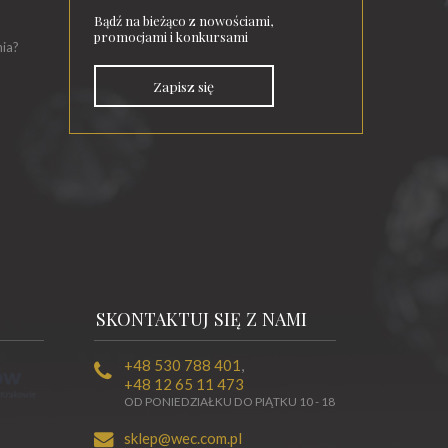
Bądź na bieżąco z nowościami,
promocjami i konkursami
nia?
Zapisz się
SKONTAKTUJ SIĘ Z NAMI
+48 530 788 401
,
+48 12 65 11 473
OD PONIEDZIAŁKU DO PIĄTKU 10 - 18
sklep@wec.com.pl