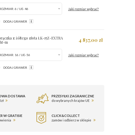
Jaki rozmiar wybrać?
ROZMIAR:
6 / UE- 46
DODAJ GRAWER
rączka z żółtego złota ŁK-15Z-EXTRA
4 837,00 zł
ght-m
Jaki rozmiar wybrać?
ROZMIAR:
16 / UE- 56
DODAJ GRAWER
OWA DOSTAWA
PRZESYŁKI ZAGRANICZNE
 zł
do wybranych krajów UE
R W GRATISIE
CLICK&COLLECT
ówienia
zamów i odbierz w sklepie