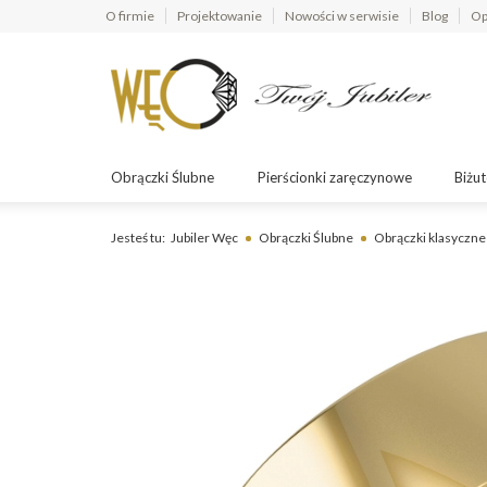
O firmie
Projektowanie
Nowości w serwisie
Blog
Op
Obrączki Ślubne
Pierścionki zaręczynowe
Biżut
Jesteś tu:
Jubiler Węc
Obrączki Ślubne
Obrączki klasyczne