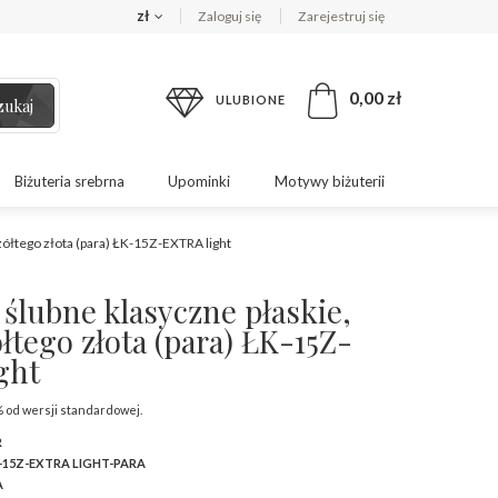
zł
Zaloguj się
Zarejestruj się
0,00 zł
ULUBIONE
zukaj
Biżuteria srebrna
Upominki
Motywy biżuterii
żółtego złota (para) ŁK-15Z-EXTRA light
ślubne klasyczne płaskie,
łtego złota (para) ŁK-15Z-
ght
% od wersji standardowej.
R
-15Z-EXTRA LIGHT-PARA
A