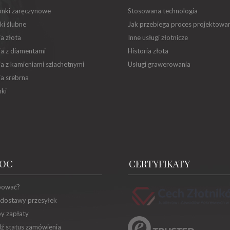
onki zaręczynowe
Stosowana technologia
ki ślubne
Jak przebiega proces projektowa
ia złota
Inne usługi złotnicze
ia z diamentami
Historia złota
ia z kamieniami szlachetnymi
Usługi grawerowania
ia srebrna
ki
OC
CERTYFIKATY
pować?
 dostawy przesyłek
y zapłaty
ź status zamówienia