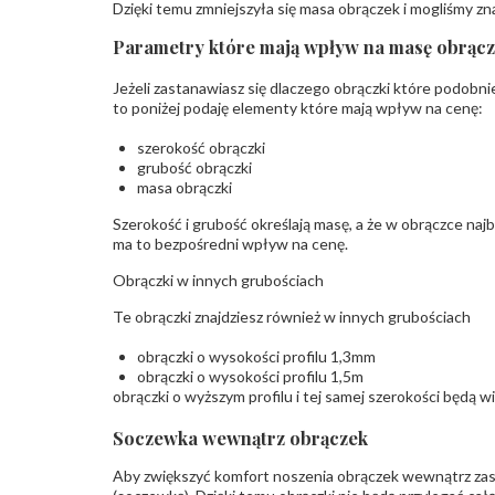
Dzięki temu zmniejszyła się masa obrączek i mogliśmy zn
Parametry które mają wpływ na masę obrącz
Jeżeli zastanawiasz się dlaczego obrączki które podobn
to poniżej podaję elementy które mają wpływ na cenę:
szerokość obrączki
grubość obrączki
masa obrączki
Szerokość i grubość określają masę, a że w obrączce naj
ma to bezpośredni wpływ na cenę.
Obrączki w innych grubościach
Te obrączki znajdziesz również w innych grubościach
obrączki o wysokości profilu 1,3mm
obrączki o wysokości profilu 1,5m
obrączki o wyższym profilu i tej samej szerokości będą w
Soczewka wewnątrz obrączek
Aby zwiększyć komfort noszenia obrączek wewnątrz zast