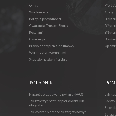
O nas
Pierści
Wiadomości
Obrącz
Polityka prywatności
Biżuter
Gwarancja Trusted Shops
Biżuter
Regulamin
Biżuter
Gwarancja
Biżuter
Prawo odstąpienia od umowy
Upomin
Wyroby z grawerunkami
Skup złomu złota i srebra
PORADNIK
POM
Najczęściej zadawane pytania (FAQ)
Jak ku
Jak zmierzyć rozmiar pierścionka lub
Koszty
obrączki?
Sposob
Jak wybrać pierścionek zaręczynowy?
Sprawd