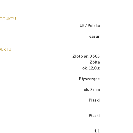
RODUKTU
UE / Polska
Łazur
DUKTU
Złoto pr. 0,585
Zółta
ok. 12,0 g
Błyszczące
ok. 7 mm
Płaski
Płaski
1,1