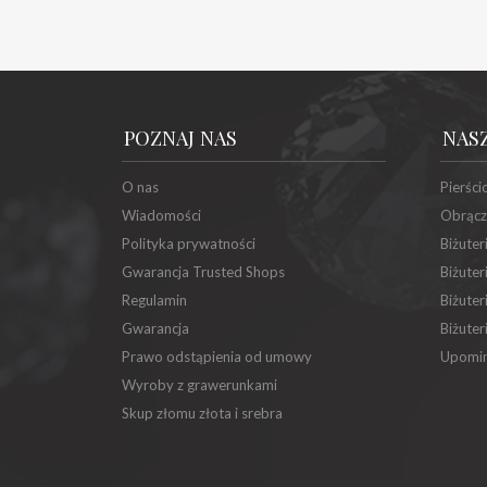
POZNAJ NAS
NAS
O nas
Pierści
Wiadomości
Obrącz
Polityka prywatności
Biżuter
Gwarancja Trusted Shops
Biżuter
Regulamin
Biżuter
Gwarancja
Biżuter
Prawo odstąpienia od umowy
Upomin
Wyroby z grawerunkami
Skup złomu złota i srebra