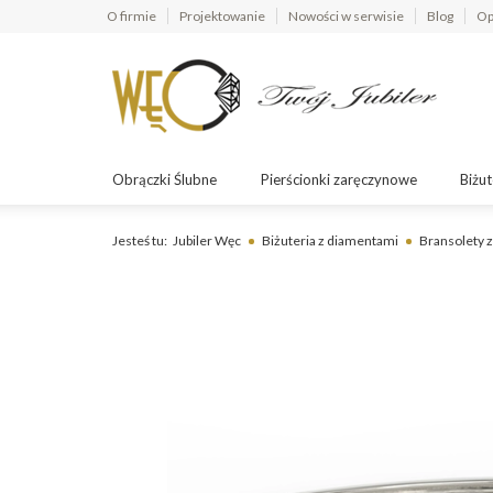
O firmie
Projektowanie
Nowości w serwisie
Blog
Op
Obrączki Ślubne
Pierścionki zaręczynowe
Biżut
Jesteś tu:
Jubiler Węc
Biżuteria z diamentami
Bransolety 