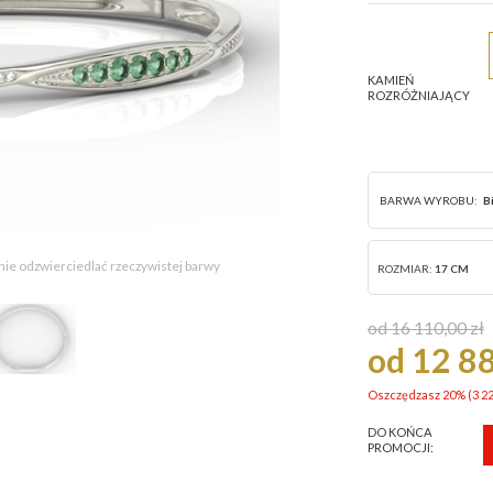
KAMIEŃ
ROZRÓŻNIAJĄCY
BARWA WYROBU:
B
 nie odzwierciedlać rzeczywistej barwy
ROZMIAR:
17 CM
od 16 110,00 zł
od 12 88
Oszczędzasz 20% (
3 22
DO KOŃCA
PROMOCJI: