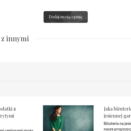
Dodaj swoją opinię
 z innymi
odatki z
Jaka biżuteri
krytymi
jesiennej ga
Biżuteria na jes
nasze propozycj
ymi ramionami mogą