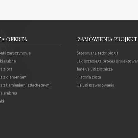
ZA OFERTA
ZAMÓWIENIA PROJEK
onki zaręczynowe
Stosowana technologia
ki ślubne
Jak przebiega proces projektowa
ia złota
Inne usługi złotnicze
ia z diamentami
Historia złota
ia z kamieniami szlachetnymi
Usługi grawerowania
ia srebrna
ki