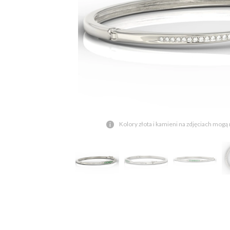
Kolory złota i kamieni na zdjęciach mogą