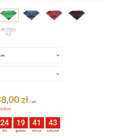
iałe
8,00 zł
/
szt.
2,00 zł
).
24
19
41
42
dni
godzin
minut
sekund