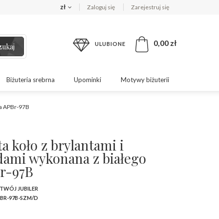
zł
Zaloguj się
Zarejestruj się
0,00 zł
ULUBIONE
zukaj
Biżuteria srebrna
Upominki
Motywy biżuterii
ta APBr-97B
a koło z brylantami i
ami wykonana z białego
Br-97B
 TWÓJ JUBILER
BR-97B-SZM/D