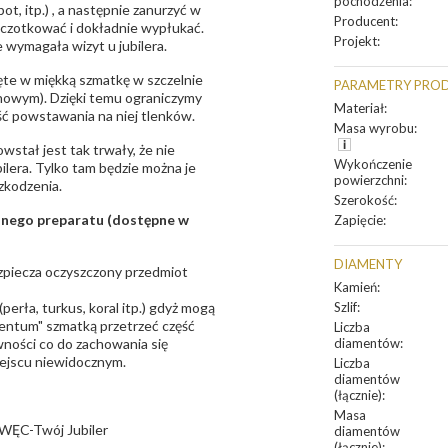
pochodzenia
:
t, itp.) , a następnie zanurzyć w
Producent
:
zczotkować i dokładnie wypłukać.
Projekt
:
 wymagała wizyt u jubilera.
te w miękką szmatkę w szczelnie
PARAMETRY PRO
unowym). Dzięki temu ograniczymy
Materiał
:
ść powstawania na niej tlenków.
Masa wyrobu
:
owstał jest tak trwały, że nie
Wykończenie
bilera. Tylko tam będzie można je
powierzchni
:
zkodzenia.
Szerokość
:
sanego preparatu (dostępne w
Zapięcie
:
DIAMENTY
bezpiecza oczyszczony przedmiot
Kamień
:
erła, turkus, koral itp.) gdyż mogą
Szlif
:
ntum" szmatką przetrzeć część
Liczba
ności co do zachowania się
diamentów
:
iejscu niewidocznym.
Liczba
diamentów
(łącznie)
:
Masa
WĘC-Twój Jubiler
diamentów
(łącznie)
: