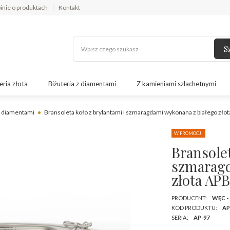
inie o produktach
Kontakt
S
eria złota
Biżuteria z diamentami
Z kamieniami szlachetnymi
z diamentami
Bransoleta koło z brylantami i szmaragdami wykonana z białego zło
W PROMOCJI
Bransolet
szmaragd
złota AP
PRODUCENT:
WĘC -
KOD PRODUKTU:
AP
SERIA:
AP-97