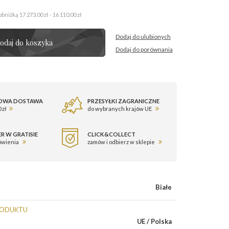
obniżką
17 273,00 zł - 16 110,00 zł
Dodaj do ulubionych
odaj do koszyka
Dodaj do porównania
OWA DOSTAWA
PRZESYŁKI ZAGRANICZNE
 zł
do wybranych krajów UE
R W GRATISIE
CLICK&COLLECT
ówienia
zamów i odbierz w sklepie
Białe
RODUKTU
UE / Polska