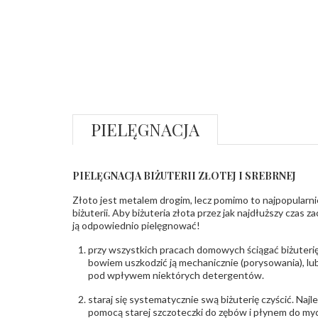
PIELĘGNACJA
PIELĘGNACJA BIŻUTERII ZŁOTEJ I SREBRNEJ
Złoto jest metalem drogim, lecz pomimo to najpopularni
biżuterii. Aby biżuteria złota przez jak najdłuższy czas 
ją odpowiednio pielęgnować!
przy wszystkich pracach domowych ściągać biżuterię
bowiem uszkodzić ją mechanicznie (porysowania), lub
pod wpływem niektórych detergentów.
staraj się systematycznie swą biżuterię czyścić. Najl
pomocą starej szczoteczki do zębów i płynem do myc