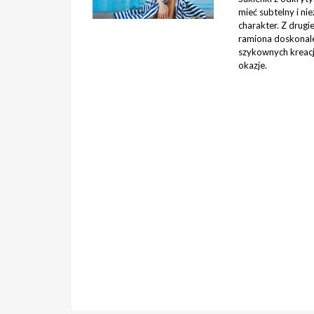
mieć subtelny i ni
charakter. Z drugi
ramiona doskonale
szykownych kreacj
okazje.