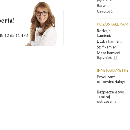
Barwa
:
Czystość
:
erta!
POZOSTAŁE KAMI
Rodzaje
48 12 65 11 473
kamieni
:
Liczba kamieni
:
Szlif kamieni
:
Masa kamieni
(łącznie)
:
INNE PARAMETRY
Producent
odpowiedzialny
:
Bezpieczeństwo
- rodzaj
ostrzeżenia
: