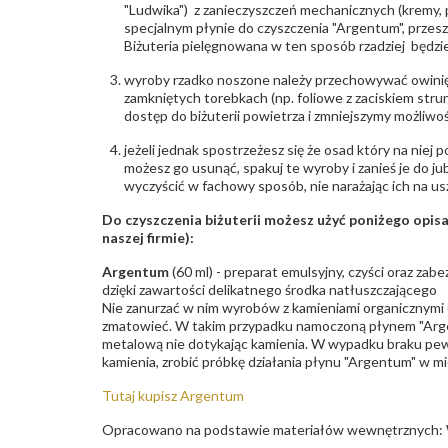
"Ludwika") z zanieczyszczeń mechanicznych (kremy, po
specjalnym płynie do czyszczenia "Argentum", przes
Biżuteria pielęgnowana w ten sposób rzadziej będzie
wyroby rzadko noszone należy przechowywać owinię
zamkniętych torebkach (np. foliowe z zaciskiem str
dostęp do biżuterii powietrza i zmniejszymy możliwo
jeżeli jednak spostrzeżesz się że osad który na niej p
możesz go usunąć, spakuj te wyroby i zanieś je do ju
wyczyścić w fachowy sposób, nie narażając ich na us
Do czyszczenia biżuterii możesz użyć poniżego opi
naszej firmie):
Argentum
(60 ml) - preparat emulsyjny, czyści oraz za
dzięki zawartości delikatnego środka natłuszczającego
Nie zanurzać w nim wyrobów z kamieniami organicznymi (p
zmatowieć. W takim przypadku namoczoną płynem "Arge
metalową nie dotykając kamienia. W wypadku braku pew
kamienia, zrobić próbkę działania płynu "Argentum" w m
Tutaj kupisz Argentum
Opracowano na podstawie materiałów wewnętrznych: 