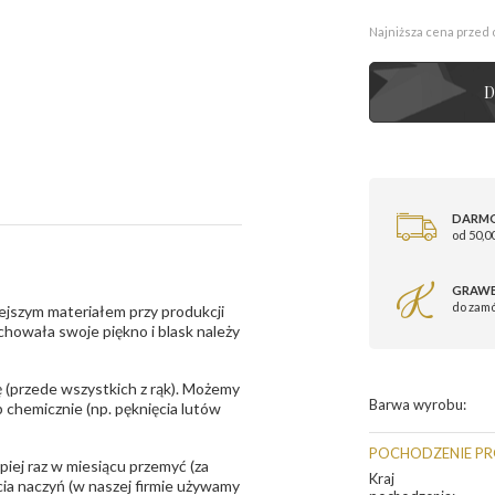
Najniższa cena przed 
D
DARM
od 50,00
GRAWE
do zam
ejszym materiałem przy produkcji
zachowała swoje piękno i blask należy
 (przede wszystkich z rąk). Możemy
Barwa wyrobu
:
 chemicznie (np. pęknięcia lutów
POCHODZENIE P
epiej raz w miesiącu przemyć (za
Kraj
ia naczyń (w naszej firmie używamy