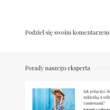
Podziel się swoim komentarzem
Porady naszego eksperta
Jak połączyć d
sukienką z od
ramionami?
Sukienki z odkryt