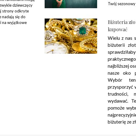
Twój sezonowy 
ezwykle dziewczęcy
ej strony odkryte
 nadają się do
Biżuteria zło
i na wyjątkowe
kupować
Wielu z nas 
biżuterii zł
sprawdził
praktyczne
najbliższej os
nasze oko p
Wybór ten
przysporzyć 
trudności,
wydawać. Te
pomoże wybra
najprecyz
biżuterię ze z