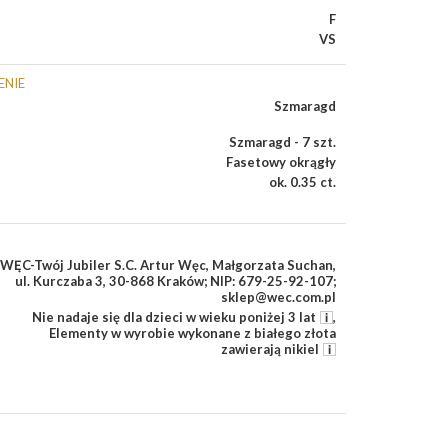
F
VS
ENIE
Szmaragd
Szmaragd - 7 szt.
Fasetowy okrągły
ok. 0.35 ct.
WĘC-Twój Jubiler S.C. Artur Węc, Małgorzata Suchan,
ul. Kurczaba 3, 30-868 Kraków; NIP: 679-25-92-107;
sklep@wec.com.pl
Nie nadaje się dla dzieci w wieku poniżej 3 lat
,
Elementy w wyrobie wykonane z białego złota
zawierają nikiel