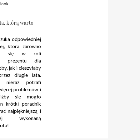
look.
ta, którą warto
szuka odpowiedniej
otej, która zarówno
aby się w roli
go prezentu dla
oby, jak i cieszyłaby
rzez długie lata.
 nieraz potrafi
więcej problemów i
 niżby się mogło
n krótki poradnik
ć najpiękniejszą i
yjniej wykonaną
łota!