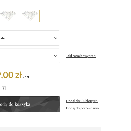
iałe
Jaki rozmiar wybrać?
,00 zł
/
szt.
R
Dodaj do ulubionych
odaj do koszyka
Dodaj do porównania