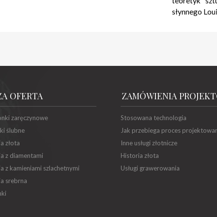
teoretyk szt
słynnego Loui
ZA OFERTA
ZAMÓWIENIA PROJEK
onki zaręczynowe
Stosowana technologia
ki ślubne
Jak przebiega proces projektowa
ia złota
Inne usługi złotnicze
ia z diamentami
Historia złota
ia z kamieniami szlachetnymi
Usługi grawerowania
ia srebrna
ki