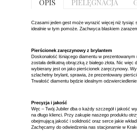
OPIS
PIELĘGNACJA
Czasami jeden gest może wyrazić więcej niż tysiąc sł
idealnie w tym pomoże. Zachwyca blaskiem zarazem
Pierścionek zaręczynowy z brylantem
Doskonałość lśniącego diamentu w prezentowanym m
została delikatną obrączką z białego złota. Nic więc d
wybierany jest on jako pierścionek zaręczynowy. W
szlachetny brylant, sprawia, że prezentowany pierści
Trwałość diamentu będzie idealnym odzwierciedleni
Precyzja i jakość
Węc – Twój Jubiler dba o każdy szczegół i jakość wy
na długo klienci. Przy zakupie naszego produktu otrz
obejmującą jakość i solidność oraz serce jakie wkła
Zachęcamy do odwiedzenia nas stacjonarnie w Krak