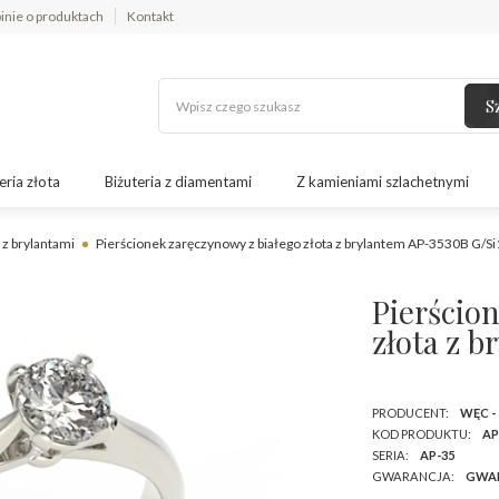
inie o produktach
Kontakt
S
eria złota
Biżuteria z diamentami
Z kamieniami szlachetnymi
 z brylantami
Pierścionek zaręczynowy z białego złota z brylantem AP-3530B G/Si
Pierścio
złota z b
PRODUCENT:
WĘC -
KOD PRODUKTU:
AP
SERIA:
AP-35
GWARANCJA:
GWA