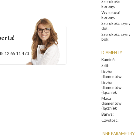
Szerokość
korony
:
Wysokosć
korony
:
Szerokość szyny
dół
:
Szerokość szyny
erta!
bok
:
DIAMENTY
48 12 65 11 473
Kamień
:
Szlif
:
Liczba
diamentów
:
Liczba
diamentów
(łącznie)
:
Masa
diamentów
(łącznie)
:
Barwa
:
Czystość
:
INNE PARAMETRY