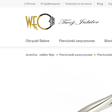
O firmie
Projektowanie
Nowości w serwisie
Blog
Op
Obrączki Ślubne
Pierścionki zaręczynowe
Biżut
Jesteś tu:
Jubiler Węc
Pierścionki zaręczynowe
Pierścionki