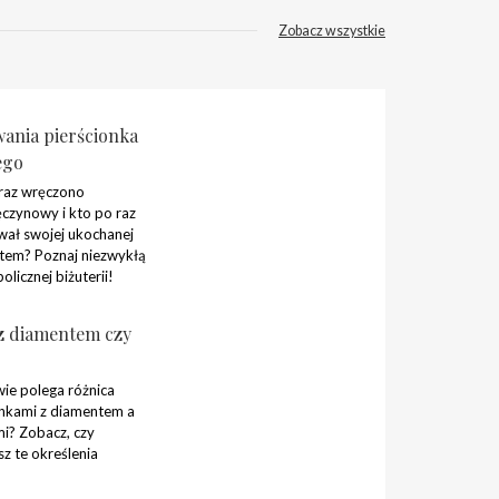
Zobacz wszystkie
ania pierścionka
ego
 raz wręczono
ęczynowy i kto po raz
wał swojej ukochanej
tem? Poznaj niezwykłą
olicznej biżuterii!
 z diamentem czy
ie polega różnica
onkami z diamentem a
mi? Zobacz, czy
sz te określenia