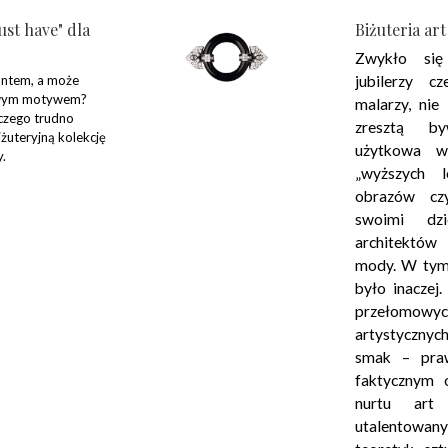
ust have" dla
Biżuteria ar
Zwykło si
lantem, a może
jubilerzy c
owym motywem?
malarzy, nie
czego trudno
zresztą b
żuteryjną kolekcję
użytkowa w
y.
„wyższych 
obrazów czy
swoimi dzi
architektó
mody. W tym
było inaczej
przełomow
artystycznyc
smak – praw
faktycznym 
nurtu art
utalentow