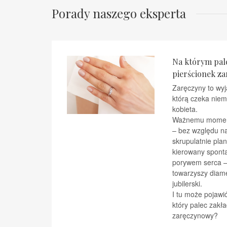
Porady naszego eksperta
Na którym palc
pierścionek z
Zaręczyny to wyj
którą czeka nie
kobieta.
Ważnemu momen
– bez względu na 
skrupulatnie pla
kierowany spont
porywem serca – 
towarzyszy diam
jubilerski.
I tu może pojawić
który palec zakła
zaręczynowy?