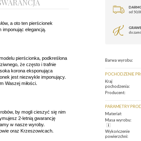
GWARANCJA
DARM
od 50,00
ów, a oto ten pierścionek 
GRAWE
 imponując elegancją.
do zam
odelu pierścionka, podkreślona 
Barwa wyrobu
:
ziwnego, że często i trafnie 
ysoka korona eksponująca 
POCHODZENIE P
onek jest niezwykle imponujący. 
Kraj
em Waszej miłości.
pochodzenia
:
Producent
:
PARAMETRY PRO
robów, by mogli cieszyć się nim 
Materiał
:
ymujesz 2-letnią gwarancję 
Masa wyrobu
:
damy w nasze wyroby. 
owie oraz Krzeszowicach.
Wykończenie
powierzchni
: