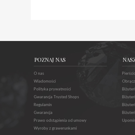
POZNAJ NAS
NAS
O nas
Pierści
Wiadomości
Obrącz
Polityka prywatności
Biżuter
Gwarancja Trusted Shops
Biżuter
Regulamin
Biżuter
Gwarancja
Biżuter
Prawo odstąpienia od umowy
Upomin
Wyroby z grawerunkami