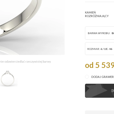
KAMIEŃ
ROZRÓŻNIAJĄCY
BARWA WYROBU:
B
ROZMIAR:
6 / UE- 46
 nie odzwierciedlać rzeczywistej barwy
od 5 539
DODAJ GRAWE
D