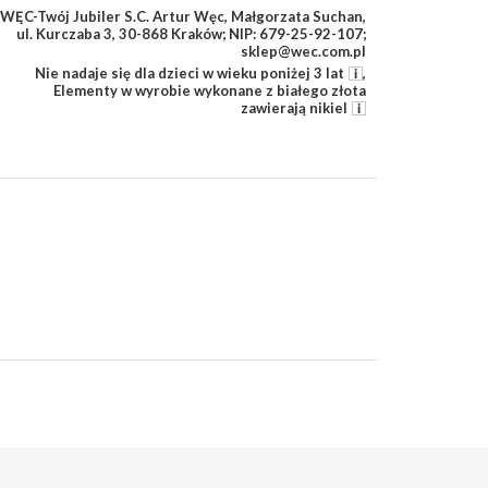
WĘC-Twój Jubiler S.C. Artur Węc, Małgorzata Suchan,
ul. Kurczaba 3, 30-868 Kraków; NIP: 679-25-92-107;
sklep@wec.com.pl
Nie nadaje się dla dzieci w wieku poniżej 3 lat
,
Elementy w wyrobie wykonane z białego złota
zawierają nikiel