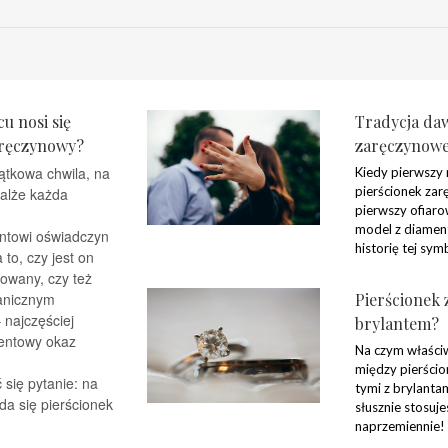
u nosi się
Tradycja daw
aręczynowy?
zaręczynow
ątkowa chwila, na
Kiedy pierwszy
pierścionek zar
malże każda
pierwszy ofiaro
model z diamen
towi oświadczyn
historię tej symb
to, czy jest on
nowany, czy też
anicznym
Pierścionek
najczęściej
brylantem?
entowy okaz
Na czym właściw
między pierści
 się pytanie: na
tymi z brylanta
da się pierścionek
słusznie stosuje
naprzemiennie!