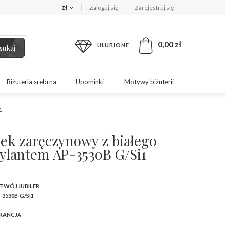
zł
Zaloguj się
Zarejestruj się
0,00 zł
ULUBIONE
zukaj
Biżuteria srebrna
Upominki
Motywy biżuterii
1
nek zaręczynowy z białego
rylantem AP-3530B G/Si1
 TWÓJ JUBILER
-3530B-G/SI1
RANCJA