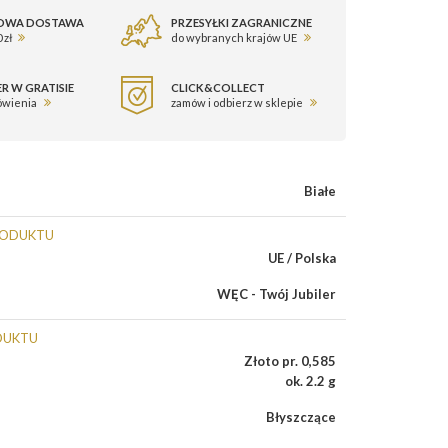
OWA DOSTAWA
PRZESYŁKI ZAGRANICZNE
 zł
do wybranych krajów UE
R W GRATISIE
CLICK&COLLECT
ówienia
zamów i odbierz w sklepie
Białe
RODUKTU
UE / Polska
WĘC - Twój Jubiler
DUKTU
Złoto pr. 0,585
ok. 2.2 g
Błyszczące