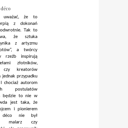
t déco
ę uważać, że to
zerpią z dokonań
 odwrotnie. Tak to
ywa, że sztuka
ynika z artyzmu
lotów”, a twórcy
 rzeźb inspirują
ełami złotników,
w czy kreatorów
 jednak przypadku
. I chociaż autorom
ych postulatów
h będzie to nie w
da jest taka, że
ojcem i pionierem
 déco nie był
any malarz czy