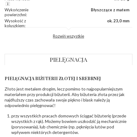
Wykończenie
Błyszczące z matem
powierzchni
:
Wysokość z
ok. 23,0 mm
koluszkiem
:
Szerokość
:
ok. 12,8 mm
Rozwiń wszystkie
Grubość
:
ok. 0,6 mm
INNE PARAMETRY
PIELĘGNACJA
Producent
WĘC-Twój Jubiler S.C. Artur Węc, Małgorzata
odpowiedzialny
:
Suchan, ul. Kurczaba 3, 30-868 Kraków; NIP:
679-25-92-107; sklep@wec.com.pl
Bezpieczeństwo
Nie nadaje się dla dzieci w wieku poniżej 3 lat
PIELĘGNACJA BIŻUTERII ZŁOTEJ I SREBRNEJ
- rodzaj
,
Elementy w wyrobie wykonane z białego złota
ostrzeżenia
:
zawierają nikiel
Złoto jest metalem drogim, lecz pomimo to najpopularniejszym
materiałem przy produkcji biżuterii. Aby biżuteria złota przez jak
najdłuższy czas zachowała swoje piękno i blask należy ją
odpowiednio pielęgnować!
przy wszystkich pracach domowych ściągać biżuterię (przede
wszystkich z rąk). Możemy bowiem uszkodzić ją mechanicznie
(porysowania), lub chemicznie (np. pęknięcia lutów pod
wpływem niektórych detergentów.