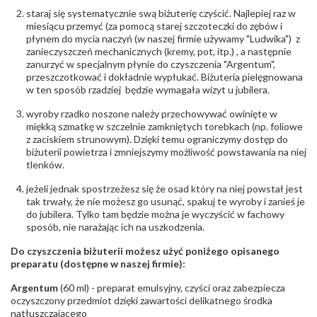
staraj się systematycznie swą biżuterię czyścić. Najlepiej raz w
miesiącu przemyć (za pomocą starej szczoteczki do zębów i
płynem do mycia naczyń (w naszej firmie używamy "Ludwika") z
zanieczyszczeń mechanicznych (kremy, pot, itp.) , a następnie
zanurzyć w specjalnym płynie do czyszczenia "Argentum",
przeszczotkować i dokładnie wypłukać. Biżuteria pielęgnowana
w ten sposób rzadziej będzie wymagała wizyt u jubilera.
wyroby rzadko noszone należy przechowywać owinięte w
miękką szmatkę w szczelnie zamkniętych torebkach (np. foliowe
z zaciskiem strunowym). Dzięki temu ograniczymy dostęp do
biżuterii powietrza i zmniejszymy możliwość powstawania na niej
tlenków.
jeżeli jednak spostrzeżesz się że osad który na niej powstał jest
tak trwały, że nie możesz go usunąć, spakuj te wyroby i zanieś je
do jubilera. Tylko tam będzie można je wyczyścić w fachowy
sposób, nie narażając ich na uszkodzenia.
Do czyszczenia biżuterii możesz użyć poniżego opisanego
preparatu (dostępne w naszej firmie):
Argentum
(60 ml) - preparat emulsyjny, czyści oraz zabezpiecza
oczyszczony przedmiot dzięki zawartości delikatnego środka
natłuszczającego