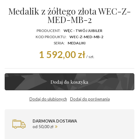
Medalik z żółtego złota WEC-Z-
MED-MB-2
PRODUCENT:
WĘC - TWÓJ JUBILER
KOD PRODUKTU:
WEC-Z-MED-MB-2
SERIA:
MEDALIKI
1 592,00 zł
/
szt.
Dodaj do koszyka
Dodaj do ulubionych
Dodaj do porównania
DARMOWA DOSTAWA
od 50,00 zł