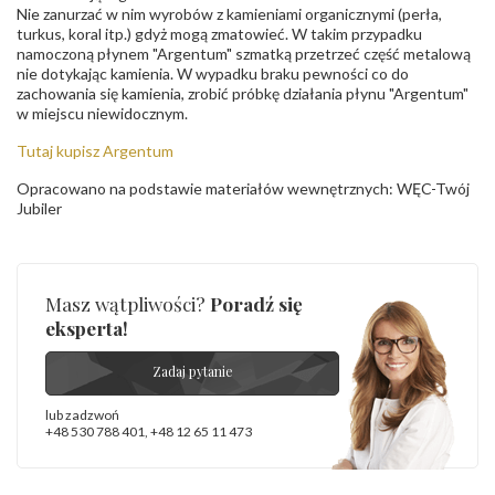
Nie zanurzać w nim wyrobów z kamieniami organicznymi (perła,
turkus, koral itp.) gdyż mogą zmatowieć. W takim przypadku
namoczoną płynem "Argentum" szmatką przetrzeć część metalową
nie dotykając kamienia. W wypadku braku pewności co do
zachowania się kamienia, zrobić próbkę działania płynu "Argentum"
w miejscu niewidocznym.
Tutaj kupisz Argentum
Opracowano na podstawie materiałów wewnętrznych: WĘC-Twój
Jubiler
Masz wątpliwości?
Poradź się
eksperta!
Zadaj pytanie
lub zadzwoń
+48 530 788 401
,
+48 12 65 11 473