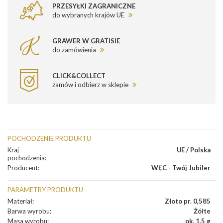
PRZESYŁKI ZAGRANICZNE
do wybranych krajów UE
GRAWER W GRATISIE
do zamówienia
CLICK&COLLECT
zamów i odbierz w sklepie
POCHODZENIE PRODUKTU
Kraj
UE / Polska
pochodzenia
:
Producent
:
WĘC - Twój Jubiler
PARAMETRY PRODUKTU
Materiał
:
Złoto pr. 0,585
Barwa wyrobu
:
Żółte
Masa wyrobu
:
ok. 1.5 g