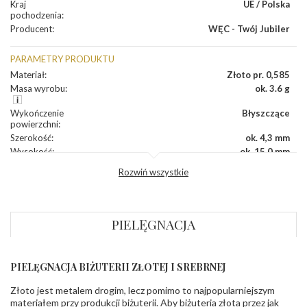
Kraj
UE / Polska
pochodzenia
:
Producent
:
WĘC - Twój Jubiler
PARAMETRY PRODUKTU
Materiał
:
Złoto pr. 0,585
Masa wyrobu
:
ok. 3.6 g
Wykończenie
Błyszczące
powierzchni
:
Szerokość
:
ok. 4,3 mm
Wysokość
:
ok. 15,0 mm
Zapięcie
:
Angielskie
Rozwiń wszystkie
DIAMENTY
Kamień
:
Diament
PIELĘGNACJA
Szlif
:
Brylantowy okrągły
Liczba
0.010 ct - 12 szt.
diamentów
:
Liczba
12 szt.
PIELĘGNACJA BIŻUTERII ZŁOTEJ I SREBRNEJ
diamentów
(łącznie)
:
Złoto jest metalem drogim, lecz pomimo to najpopularniejszym
Masa
0.12 ct
materiałem przy produkcji biżuterii. Aby biżuteria złota przez jak