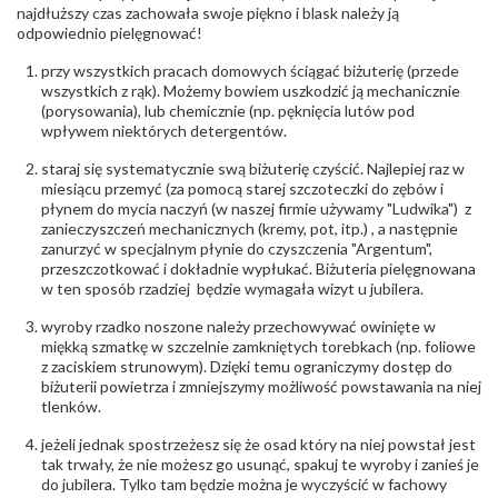
diamentów
najdłuższy czas zachowała swoje piękno i blask należy ją
(łącznie)
:
odpowiednio pielęgnować!
Barwa
:
F
Czystość
:
VS
przy wszystkich pracach domowych ściągać biżuterię (przede
wszystkich z rąk). Możemy bowiem uszkodzić ją mechanicznie
(porysowania), lub chemicznie (np. pęknięcia lutów pod
POZOSTAŁE KAMIENIE
wpływem niektórych detergentów.
Rodzaje
Szafir
kamieni
:
staraj się systematycznie swą biżuterię czyścić. Najlepiej raz w
Liczba kamieni
:
Szafir - 2 szt.
miesiącu przemyć (za pomocą starej szczoteczki do zębów i
Szlif kamieni
:
Fasetowy owalny
płynem do mycia naczyń (w naszej firmie używamy "Ludwika") z
Masa kamieni
ok. 1 ct.
zanieczyszczeń mechanicznych (kremy, pot, itp.) , a następnie
(łącznie)
:
zanurzyć w specjalnym płynie do czyszczenia "Argentum",
przeszczotkować i dokładnie wypłukać. Biżuteria pielęgnowana
w ten sposób rzadziej będzie wymagała wizyt u jubilera.
INNE PARAMETRY
Producent
WĘC-Twój Jubiler S.C. Artur Węc, Małgorzata
wyroby rzadko noszone należy przechowywać owinięte w
odpowiedzialny
:
Suchan, ul. Kurczaba 3, 30-868 Kraków; NIP:
miękką szmatkę w szczelnie zamkniętych torebkach (np. foliowe
679-25-92-107; sklep@wec.com.pl
z zaciskiem strunowym). Dzięki temu ograniczymy dostęp do
Bezpieczeństwo
Nie nadaje się dla dzieci w wieku poniżej 3 lat
biżuterii powietrza i zmniejszymy możliwość powstawania na niej
- rodzaj
,
Elementy w wyrobie wykonane z białego złota
tlenków.
ostrzeżenia
:
zawierają nikiel
jeżeli jednak spostrzeżesz się że osad który na niej powstał jest
tak trwały, że nie możesz go usunąć, spakuj te wyroby i zanieś je
do jubilera. Tylko tam będzie można je wyczyścić w fachowy