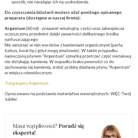
sposób, nie narażając ich na uszkodzenia.
Do czyszczenia biżuterii możesz użyć poniżego opisanego
preparatu (dostępne w naszej firmie):
Argentum
(60 ml) - preparat emulsyjny, czyści oraz zabezpiecza
oczyszczony przedmiot dzięki zawartości delikatnego środka
natłuszczającego
Nie zanurzać w nim wyrobów z kamieniami organicznymi (perła,
turkus, koral itp.) gdyż mogą zmatowieć. W takim przypadku
namoczoną płynem "Argentum" szmatką przetrzeć część metalową
nie dotykając kamienia. W wypadku braku pewności co do
zachowania się kamienia, zrobić próbkę działania płynu "Argentum"
w miejscu niewidocznym.
Tutaj kupisz Argentum
Opracowano na podstawie materiałów wewnętrznych: WĘC-Twój
Jubiler
Masz wątpliwości?
Poradź się
eksperta!