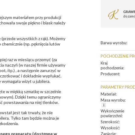
GRAWE
do zam
ejszym materiałem przy produkcji
zachowała swoje piękno i blask należy
 (przede wszystkich z rąk). Możemy
Barwa wyrobu
:
 chemicznie (np. pęknięcia lutów
POCHODZENIE P
epiej raz w miesiącu przemyć (za
Kraj
ia naczyń (w naszej firmie używamy
pochodzenia
:
t, itp.) , a następnie zanurzyć w
Producent
:
zczotkować i dokładnie wypłukać.
 wymagała wizyt u jubilera.
PARAMETRY PRO
te w miękką szmatkę w szczelnie
Materiał
:
unowym). Dzięki temu ograniczymy
Masa wyrobu
:
ść powstawania na niej tlenków.
Wykończenie
owstał jest tak trwały, że nie
powierzchni
:
bilera. Tylko tam będzie można je
Szerokość
:
zkodzenia.
Wysokość
:
sanego preparatu (dostępne w
Zapięcie
: