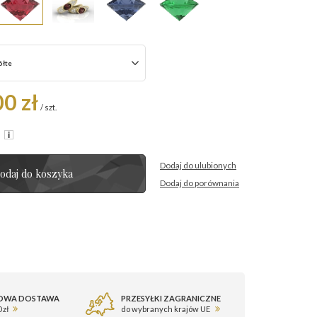
ółte
0 zł
/
szt.
R
Dodaj do ulubionych
odaj do koszyka
Dodaj do porównania
OWA DOSTAWA
PRZESYŁKI ZAGRANICZNE
 zł
do wybranych krajów UE