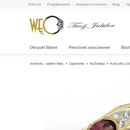
O firmie
Projektowanie
Nowości w serwisie
Blog
Op
Obrączki Ślubne
Pierścionki zaręczynowe
Biżut
Jesteś tu:
Jubiler Węc
Upominki
Na Święta
Kolczyki z ż