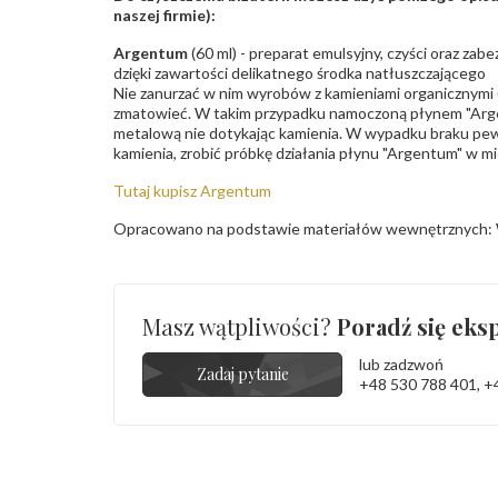
naszej firmie):
Argentum
(60 ml) - preparat emulsyjny, czyści oraz za
dzięki zawartości delikatnego środka natłuszczającego
Nie zanurzać w nim wyrobów z kamieniami organicznymi (p
zmatowieć. W takim przypadku namoczoną płynem "Arge
metalową nie dotykając kamienia. W wypadku braku pew
kamienia, zrobić próbkę działania płynu "Argentum" w m
Tutaj kupisz Argentum
Opracowano na podstawie materiałów wewnętrznych: 
Masz wątpliwości?
Poradź się eksp
lub zadzwoń
Zadaj pytanie
+48 530 788 401
,
+