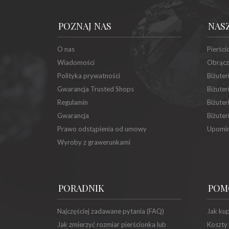
POZNAJ NAS
NAS
O nas
Pierści
Wiadomości
Obrącz
Polityka prywatności
Biżuter
Gwarancja Trusted Shops
Biżuter
Regulamin
Biżuter
Gwarancja
Biżuter
Prawo odstąpienia od umowy
Upomin
Wyroby z grawerunkami
PORADNIK
POM
Najczęściej zadawane pytania (FAQ)
Jak ku
Jak zmierzyć rozmiar pierścionka lub
Koszty