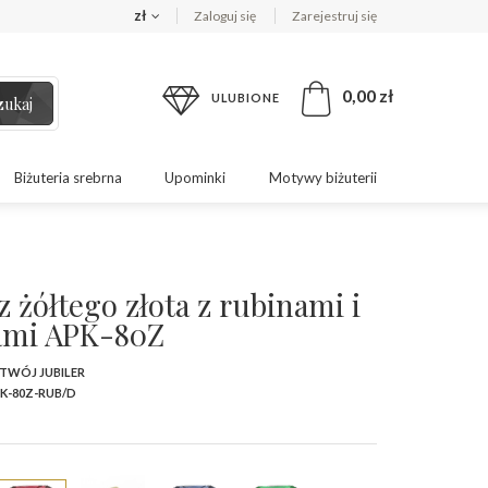
zł
Zaloguj się
Zarejestruj się
0,00 zł
ULUBIONE
zukaj
Biżuteria srebrna
Upominki
Motywy biżuterii
z żółtego złota z rubinami i
ami APK-80Z
 TWÓJ JUBILER
K-80Z-RUB/D