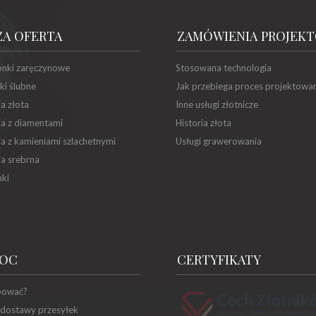
ZA OFERTA
ZAMÓWIENIA PROJEK
onki zaręczynowe
Stosowana technologia
ki ślubne
Jak przebiega proces projektowa
ia złota
Inne usługi złotnicze
ia z diamentami
Historia złota
ia z kamieniami szlachetnymi
Usługi grawerowania
ia srebrna
ki
OC
CERTYFIKATY
pować?
 dostawy przesyłek