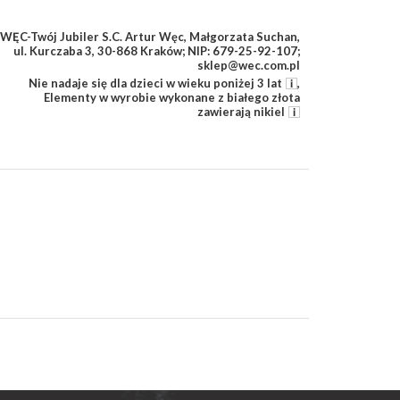
WĘC-Twój Jubiler S.C. Artur Węc, Małgorzata Suchan,
ul. Kurczaba 3, 30-868 Kraków; NIP: 679-25-92-107;
sklep@wec.com.pl
Nie nadaje się dla dzieci w wieku poniżej 3 lat
,
Elementy w wyrobie wykonane z białego złota
zawierają nikiel