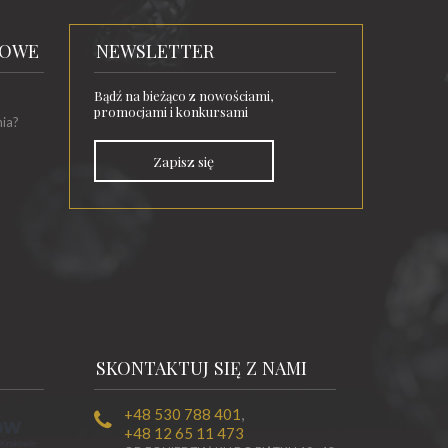
TOWE
NEWSLETTER
Bądź na bieżąco z nowościami,
promocjami i konkursami
nia?
Zapisz się
SKONTAKTUJ SIĘ Z NAMI
+48 530 788 401
,
+48 12 65 11 473