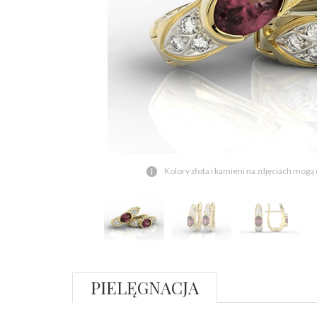
Kolory złota i kamieni na zdjęciach mogą
PIELĘGNACJA