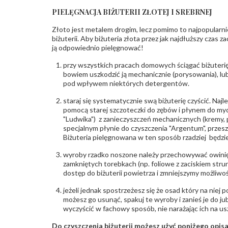
PIELĘGNACJA BIŻUTERII ZŁOTEJ I SREBRNEJ
Złoto jest metalem drogim, lecz pomimo to najpopularni
biżuterii. Aby biżuteria złota przez jak najdłuższy czas 
ją odpowiednio pielęgnować!
przy wszystkich pracach domowych ściągać biżuterię
bowiem uszkodzić ją mechanicznie (porysowania), lub
pod wpływem niektórych detergentów.
staraj się systematycznie swą biżuterię czyścić. Najl
pomocą starej szczoteczki do zębów i płynem do myc
"Ludwika") z zanieczyszczeń mechanicznych (kremy, po
specjalnym płynie do czyszczenia "Argentum", przes
Biżuteria pielęgnowana w ten sposób rzadziej będzie
wyroby rzadko noszone należy przechowywać owinię
zamkniętych torebkach (np. foliowe z zaciskiem str
dostęp do biżuterii powietrza i zmniejszymy możliwo
jeżeli jednak spostrzeżesz się że osad który na niej p
możesz go usunąć, spakuj te wyroby i zanieś je do ju
wyczyścić w fachowy sposób, nie narażając ich na us
Do czyszczenia biżuterii możesz użyć poniżego opi