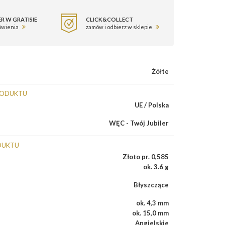
R W GRATISIE
CLICK&COLLECT
ówienia
zamów i odbierz w sklepie
Żółte
RODUKTU
UE / Polska
WĘC - Twój Jubiler
DUKTU
Złoto pr. 0,585
ok. 3.6 g
Błyszczące
ok. 4,3 mm
ok. 15,0 mm
Angielskie