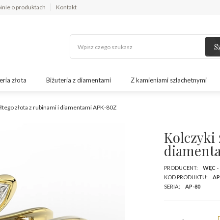
inie o produktach
Kontakt
S
eria złota
Biżuteria z diamentami
Z kamieniami szlachetnymi
ółtego złota z rubinami i diamentami APK-80Z
Kolczyki 
diament
PRODUCENT:
WĘC -
KOD PRODUKTU:
AP
SERIA:
AP-80