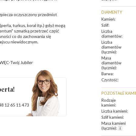
DIAMENTY
bezpiecza oczyszczony przedmiot
Kamień
:
erła, turkus, koral itp.) gdyż mogą
Szlif
:
ntum" szmatką przetrzeć część
Liczba
ności co do zachowania się
diamentów
:
iejscu niewidocznym.
Liczba
diamentów
(łącznie)
:
Masa
WĘC-Twój Jubiler
diamentów
(łącznie)
:
Barwa
:
Czystość
:
erta!
POZOSTAŁE KAMI
Rodzaje
48 12 65 11 473
kamieni
:
Liczba kamieni
:
Szlif kamieni
:
Masa kamieni
(łącznie)
: