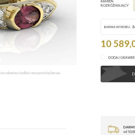
KAMIEŃ
ROZRÓŻNIAJĄCY
BARWA WYROBU:
Ż
10 589,0
DODAJ GRAWE
 nie odzwierciedlać rzeczywistej barwy
D
DARM
od 50,00