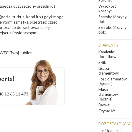
korony
:
bezpiecza oczyszczony przedmiot
Wysokosć
korony
:
erła, turkus, koral itp.) gdyż mogą
Szerokość szyny
dół
:
ntum" szmatką przetrzeć część
ności co do zachowania się
Szerokość szyny
bok
:
iejscu niewidocznym.
DIAMENTY
Kamienie
WĘC-Twój Jubiler
dodatkowe
:
Szlif
:
Liczba
diamentów
:
erta!
Ilość diamentów
(łącznie)
:
Masa
48 12 65 11 473
diamentów
(łącznie)
:
Barwa
:
Czystość
:
POZOSTAŁE KAMI
Ilość kamieni
: