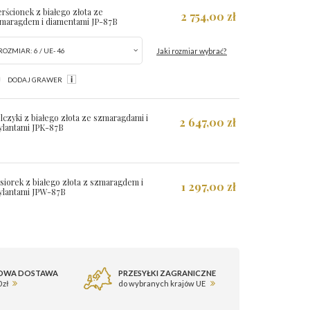
erścionek z białego złota ze
2 754,00 zł
maragdem i diamentami JP-87B
Jaki rozmiar wybrać?
ROZMIAR:
6 / UE- 46
DODAJ GRAWER
lczyki z białego złota ze szmaragdami i
2 647,00 zł
ylantami JPK-87B
siorek z białego złota z szmaragdem i
1 297,00 zł
ylantami JPW-87B
OWA DOSTAWA
PRZESYŁKI ZAGRANICZNE
 zł
do wybranych krajów UE