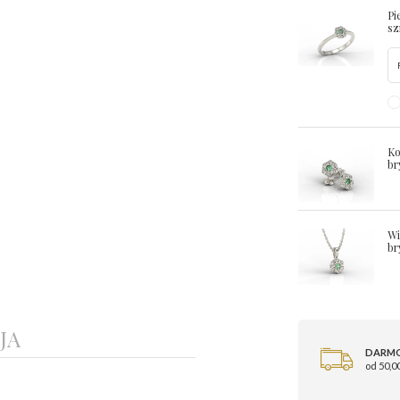
Pi
sz
Ko
br
Wi
br
JA
DARM
od 50,00