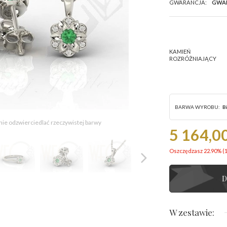
GWARANCJA:
GWA
KAMIEŃ
ROZRÓŻNIAJĄCY
BARWA WYROBU:
B
 nie odzwierciedlać rzeczywistej barwy
5 164,00
Oszczędzasz 22.90% (
D
W zestawie: