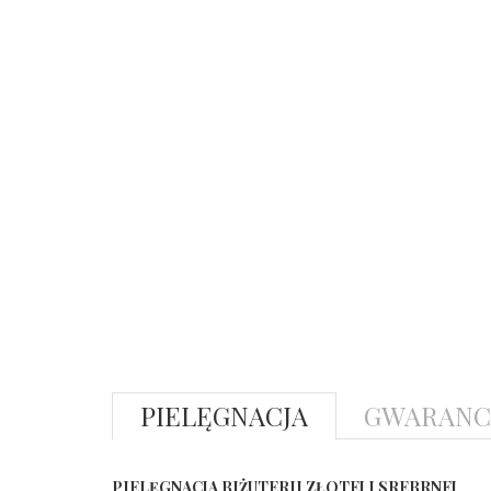
PIELĘGNACJA
GWARANC
PIELĘGNACJA BIŻUTERII ZŁOTEJ I SREBRNEJ