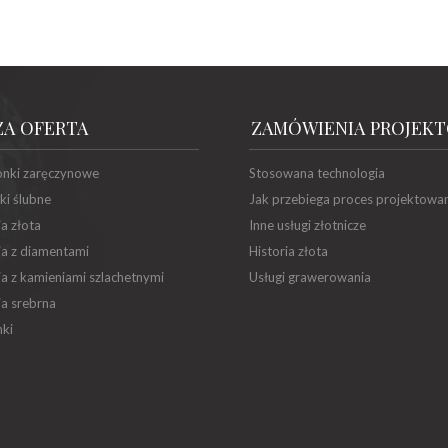
ZA OFERTA
ZAMÓWIENIA PROJEK
onki zaręczynowe
Stosowana technologia
ki ślubne
Jak przebiega proces projektowa
ia złota
Inne usługi złotnicze
ia z diamentami
Historia złota
ia z kamieniami szlachetnymi
Usługi grawerowania
ia srebrna
ki