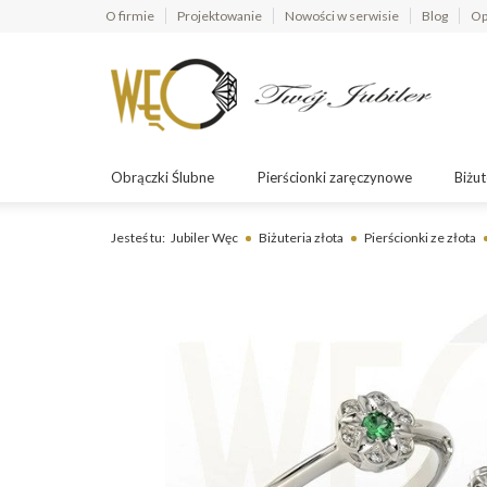
O firmie
Projektowanie
Nowości w serwisie
Blog
Op
Obrączki Ślubne
Pierścionki zaręczynowe
Biżut
Jesteś tu:
Jubiler Węc
Biżuteria złota
Pierścionki ze złota