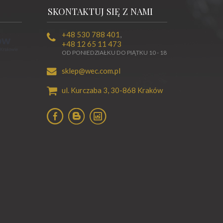
SKONTAKTUJ SIĘ Z NAMI
+48 530 788 401
,
+48 12 65 11 473
OD PONIEDZIAŁKU DO PIĄTKU 10 - 18
sklep@wec.com.pl
ul. Kurczaba 3,
30-868
Kraków