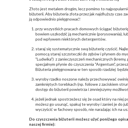
Złoto jest metalem drogim, lecz pomimo to najpopularni
biżuterii. Aby biżuteria złota przez jak najdłuższy czas 
ją odpowiednio pielęgnować!
przy wszystkich pracach domowych ściągać biżuterię
bowiem uszkodzić ją mechanicznie (porysowania), lub
pod wpływem niektórych detergentów.
staraj się systematycznie swą biżuterię czyścić. Najl
pomocą starej szczoteczki do zębów i płynem do myc
"Ludwika") z zanieczyszczeń mechanicznych (kremy, po
specjalnym płynie do czyszczenia "Argentum", przes
Biżuteria pielęgnowana w ten sposób rzadziej będzie
wyroby rzadko noszone należy przechowywać owinię
zamkniętych torebkach (np. foliowe z zaciskiem str
dostęp do biżuterii powietrza i zmniejszymy możliwo
jeżeli jednak spostrzeżesz się że osad który na niej p
możesz go usunąć, spakuj te wyroby i zanieś je do ju
wyczyścić w fachowy sposób, nie narażając ich na us
Do czyszczenia biżuterii możesz użyć poniżego opi
naszej firmie):