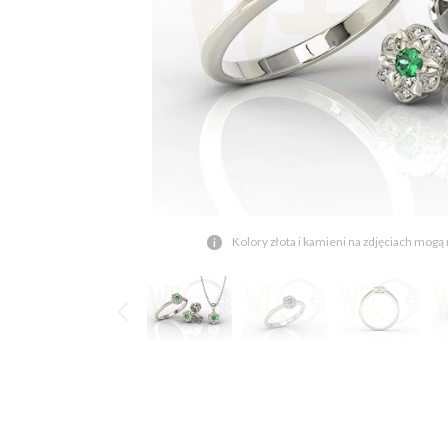
Kolory złota i kamieni na zdjęciach mogą