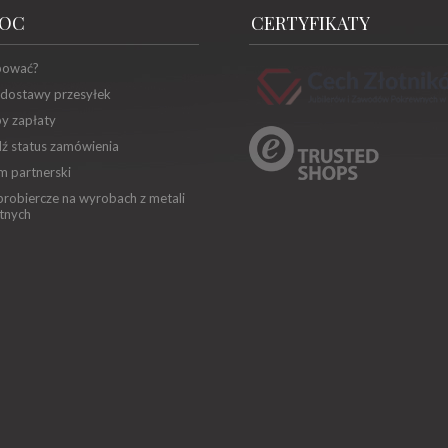
OC
CERTYFIKATY
pować?
 dostawy przesyłek
y zapłaty
ź status zamówienia
m partnerski
robiercze na wyrobach z metali
tnych