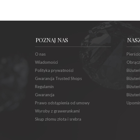
POZNAJ NAS
NAS
O nas
Pierści
Wiadomości
Obrącz
Polityka prywatności
Biżuter
Gwarancja Trusted Shops
Biżuter
Regulamin
Biżuter
Gwarancja
Biżuter
Prawo odstąpienia od umowy
Upomin
Wyroby z grawerunkami
Skup złomu złota i srebra