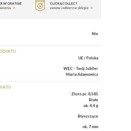
R W GRATISIE
CLICK&COLLECT
ówienia
zamów i odbierz w sklepie
Nie
RODUKTU
UE / Polska
WĘC - Twój Jubiler
Maria Adamowicz
DUKTU
Złoto pr. 0,585
Białe
ok. 4,4 g
Błyszczące
ok. 7 mm