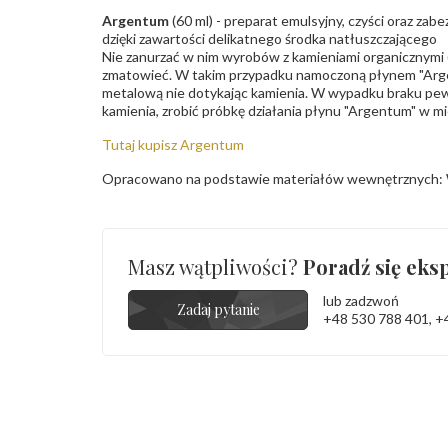
Argentum
(60 ml) - preparat emulsyjny, czyści oraz za
dzięki zawartości delikatnego środka natłuszczającego
Nie zanurzać w nim wyrobów z kamieniami organicznymi (p
zmatowieć. W takim przypadku namoczoną płynem "Arge
metalową nie dotykając kamienia. W wypadku braku pew
kamienia, zrobić próbkę działania płynu "Argentum" w m
Tutaj kupisz Argentum
Opracowano na podstawie materiałów wewnętrznych: 
Masz wątpliwości?
Poradź się eksp
lub zadzwoń
Zadaj pytanie
+48 530 788 401
,
+