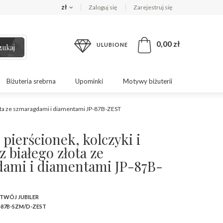
zł
Zaloguj się
Zarejestruj się
0,00 zł
ULUBIONE
zukaj
Biżuteria srebrna
Upominki
Motywy biżuterii
złota ze szmaragdami i diamentami JP-87B-ZEST
pierścionek, kolczyki i
z białego złota ze
ami i diamentami JP-87B-
 TWÓJ JUBILER
-87B-SZM/D-ZEST