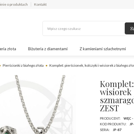
inie o produktach
Kontakt
S
eria złota
Biżuteria z diamentami
Z kamieniami szlachetnymi
Pierścionki z białego złota
Komplet: pierścionek, kolczyki i wisiorek z białego 
Komplet: 
wisiorek 
szmaragd
ZEST
PRODUCENT:
WĘC -
KOD PRODUKTU:
JP
SERIA:
JP-87