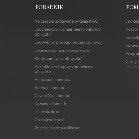
PORADNIK
POM
Najczęściej zadawane pytania (FAQ)
Jak ku
Jak zmierzyć rozmiar pierścionka lub
Koszty
obrączki?
Sposob
Jak wybrać pierścionek zaręczynowy?
Sprawd
Jakie napisy na pierścionkach?
Progra
Kiedy zamawiać obrączki?
Cechy p
Pakiet korzyści przy zamówieniu
szlache
obrączek
Historia diamentów
Barwa diamentu
Czystość diamentu
Krwawe diamenty
Historia złota
Co to jest złoto?
Znaczenie złota w historii