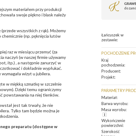
GRAWE
do zam
ejszym materiałem przy produkcji
zachowała swoje piękno i blask należy
 (przede wszystkich z rąk). Możemy
Łańcuszek w
 chemicznie (np. pęknięcia lutów
zestawie
:
epiej raz w miesiącu przemyć (za
POCHODZENIE P
ia naczyń (w naszej firmie używamy
Kraj
t, itp.) , a następnie zanurzyć w
pochodzenia
:
zczotkować i dokładnie wypłukać.
Producent
:
 wymagała wizyt u jubilera.
Projekt
:
te w miękką szmatkę w szczelnie
unowym). Dzięki temu ograniczymy
PARAMETRY PRO
ść powstawania na niej tlenków.
Materiał
:
Barwa wyrobu
:
owstał jest tak trwały, że nie
Masa wyrobu
:
bilera. Tylko tam będzie można je
zkodzenia.
Wykończenie
powierzchni
:
sanego preparatu (dostępne w
Szerokość