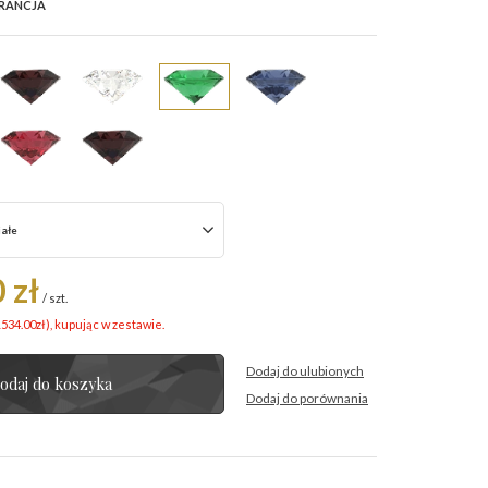
RANCJA
iałe
 zł
/
szt.
1534.00
zł
), kupując w zestawie.
Dodaj do ulubionych
odaj do koszyka
Dodaj do porównania