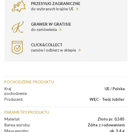
PRZESYŁKI ZAGRANICZNE
do wybranych krajów UE
GRAWER W GRATISIE
do zamówienia
CLICK&COLLECT
zamów i odbierz w sklepie
POCHODZENIE PRODUKTU
Kraj
UE / Polska
pochodzenia
:
Producent
:
WĘC - Twój Jubiler
PARAMETRY PRODUKTU
Materiał
:
Złoto pr. 0,585
Barwa wyrobu
:
Żółte z rodowaniem
Masa wyrobu
:
ok. 3.4 g