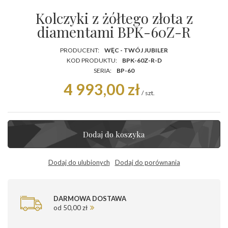
Kolczyki z żółtego złota z
diamentami BPK-60Z-R
PRODUCENT:
WĘC - TWÓJ JUBILER
KOD PRODUKTU:
BPK-60Z-R-D
SERIA:
BP-60
4 993,00 zł
/
szt.
Dodaj do koszyka
Dodaj do ulubionych
Dodaj do porównania
DARMOWA DOSTAWA
od 50,00 zł