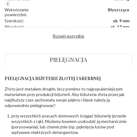
Wykończenie
Błyszczące
powierzchni
:
Szerokość
:
ok. 9 mm
Wysokość
:
ok. 17 mm
Zapięcie
:
Angielskie
Rozwiń wszystkie
DIAMENTY
Kamień
:
Diament
PIELĘGNACJA
Szlif
:
Brylantowy okrągły
Liczba
0.015 ct - 4 szt.
,
0.010 ct - 8 szt.
diamentów
:
Liczba
12 szt.
PIELĘGNACJA BIŻUTERII ZŁOTEJ I SREBRNEJ
diamentów
(łącznie)
:
Złoto jest metalem drogim, lecz pomimo to najpopularniejszym
Masa
0.14 ct
materiałem przy produkcji biżuterii. Aby biżuteria złota przez jak
diamentów
najdłuższy czas zachowała swoje piękno i blask należy ją
(łącznie)
:
odpowiednio pielęgnować!
Barwa
:
F
Czystość
:
VS
przy wszystkich pracach domowych ściągać biżuterię (przede
wszystkich z rąk). Możemy bowiem uszkodzić ją mechanicznie
(porysowania), lub chemicznie (np. pęknięcia lutów pod
INNE PARAMETRY
wpływem niektórych detergentów.
Producent
WĘC-Twój Jubiler S.C. Artur Węc, Małgorzata