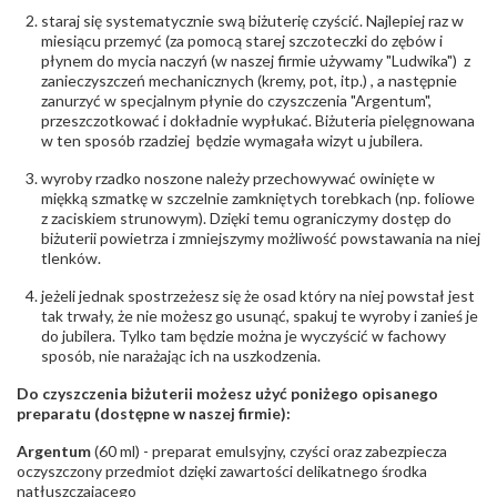
odpowiedzialny
:
Suchan, ul. Kurczaba 3, 30-868 Kraków; NIP:
staraj się systematycznie swą biżuterię czyścić. Najlepiej raz w
679-25-92-107; sklep@wec.com.pl
miesiącu przemyć (za pomocą starej szczoteczki do zębów i
Bezpieczeństwo
Nie nadaje się dla dzieci w wieku poniżej 3 lat
płynem do mycia naczyń (w naszej firmie używamy "Ludwika") z
- rodzaj
,
Elementy w wyrobie wykonane z białego złota
zanieczyszczeń mechanicznych (kremy, pot, itp.) , a następnie
ostrzeżenia
:
zawierają nikiel
zanurzyć w specjalnym płynie do czyszczenia "Argentum",
przeszczotkować i dokładnie wypłukać. Biżuteria pielęgnowana
w ten sposób rzadziej będzie wymagała wizyt u jubilera.
wyroby rzadko noszone należy przechowywać owinięte w
miękką szmatkę w szczelnie zamkniętych torebkach (np. foliowe
z zaciskiem strunowym). Dzięki temu ograniczymy dostęp do
biżuterii powietrza i zmniejszymy możliwość powstawania na niej
tlenków.
jeżeli jednak spostrzeżesz się że osad który na niej powstał jest
tak trwały, że nie możesz go usunąć, spakuj te wyroby i zanieś je
do jubilera. Tylko tam będzie można je wyczyścić w fachowy
sposób, nie narażając ich na uszkodzenia.
Do czyszczenia biżuterii możesz użyć poniżego opisanego
preparatu (dostępne w naszej firmie):
Argentum
(60 ml) - preparat emulsyjny, czyści oraz zabezpiecza
oczyszczony przedmiot dzięki zawartości delikatnego środka
natłuszczającego