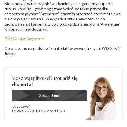
Nie zanurzać w nim wyrobów z kamieniami organicznymi (perła,
turkus, koral itp.) gdyż mogą zmatowieć. W takim przypadku
namoczoną płynem "Argentum" szmatką przetrzeć część metalową
nie dotykając kamienia. W wypadku braku pewności co do
zachowania się kamienia, zrobić próbkę działania płynu "Argentum"
w miejscu niewidocznym.
Tutaj kupisz Argentum
Opracowano na podstawie materiałów wewnętrznych: WĘC-Twój
Jubiler
Masz wątpliwości?
Poradź się
eksperta!
Zadaj pytanie
lub zadzwoń
+48 530 788 401
,
+48 12 65 11 473