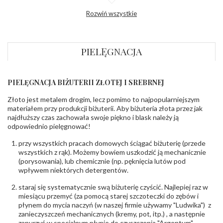
Profil
Płaski
Rozwiń wszystkie
zewnętrzny
obrączki
:
Profil
Płaski
wewnętrzny
obrączki
:
PIELĘGNACJA
Wysokość
ok. 1,2 mm
profilu obrączki
:
PIELĘGNACJA BIŻUTERII ZŁOTEJ I SREBRNEJ
INNE PARAMETRY
Złoto jest metalem drogim, lecz pomimo to najpopularniejszym
materiałem przy produkcji biżuterii. Aby biżuteria złota przez jak
DIAMENTY
najdłuższy czas zachowała swoje piękno i blask należy ją
Producent
PZ Stelmach Sp. z o.o. ul. Północna 22 45-805
odpowiednio pielęgnować!
odpowiedzialny
:
Opole; NIP 7542889545; Tel. +48 77 54 90 100;
biuro@stelmach.pl
przy wszystkich pracach domowych ściągać biżuterię (przede
Bezpieczeństwo
Nie nadaje się dla dzieci w wieku poniżej 3 lat
wszystkich z rąk). Możemy bowiem uszkodzić ją mechanicznie
- rodzaj
,
Elementy w wyrobie wykonane z białego złota
(porysowania), lub chemicznie (np. pęknięcia lutów pod
ostrzeżenia
:
zawierają nikiel
wpływem niektórych detergentów.
staraj się systematycznie swą biżuterię czyścić. Najlepiej raz w
miesiącu przemyć (za pomocą starej szczoteczki do zębów i
płynem do mycia naczyń (w naszej firmie używamy "Ludwika") z
zanieczyszczeń mechanicznych (kremy, pot, itp.) , a następnie
zanurzyć w specjalnym płynie do czyszczenia "Argentum",