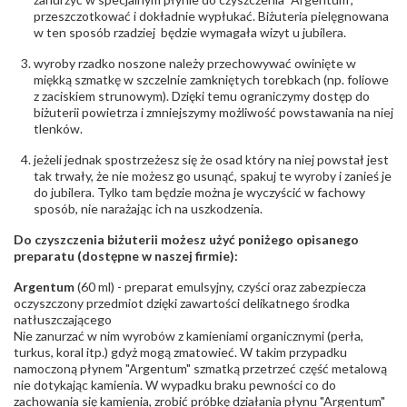
przeszczotkować i dokładnie wypłukać. Biżuteria pielęgnowana
w ten sposób rzadziej będzie wymagała wizyt u jubilera.
wyroby rzadko noszone należy przechowywać owinięte w
miękką szmatkę w szczelnie zamkniętych torebkach (np. foliowe
z zaciskiem strunowym). Dzięki temu ograniczymy dostęp do
biżuterii powietrza i zmniejszymy możliwość powstawania na niej
tlenków.
jeżeli jednak spostrzeżesz się że osad który na niej powstał jest
tak trwały, że nie możesz go usunąć, spakuj te wyroby i zanieś je
do jubilera. Tylko tam będzie można je wyczyścić w fachowy
sposób, nie narażając ich na uszkodzenia.
Do czyszczenia biżuterii możesz użyć poniżego opisanego
preparatu (dostępne w naszej firmie):
Argentum
(60 ml) - preparat emulsyjny, czyści oraz zabezpiecza
oczyszczony przedmiot dzięki zawartości delikatnego środka
natłuszczającego
Nie zanurzać w nim wyrobów z kamieniami organicznymi (perła,
turkus, koral itp.) gdyż mogą zmatowieć. W takim przypadku
namoczoną płynem "Argentum" szmatką przetrzeć część metalową
nie dotykając kamienia. W wypadku braku pewności co do
zachowania się kamienia, zrobić próbkę działania płynu "Argentum"