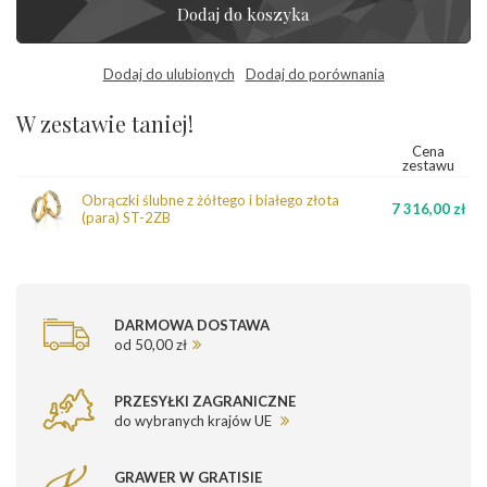
Dodaj do koszyka
Dodaj do ulubionych
Dodaj do porównania
W zestawie taniej!
Cena
zestawu
Obrączki ślubne z żółtego i białego złota
7 316,00 zł
(para) ST-2ZB
DARMOWA DOSTAWA
od 50,00 zł
PRZESYŁKI ZAGRANICZNE
do wybranych krajów UE
GRAWER W GRATISIE