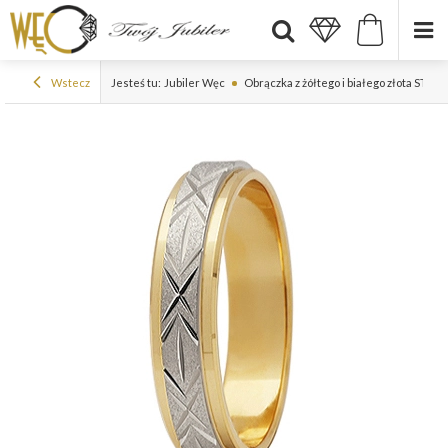
Wstecz
Jesteś tu:
Jubiler Węc
Obrączka z żółtego i białego złota ST-2