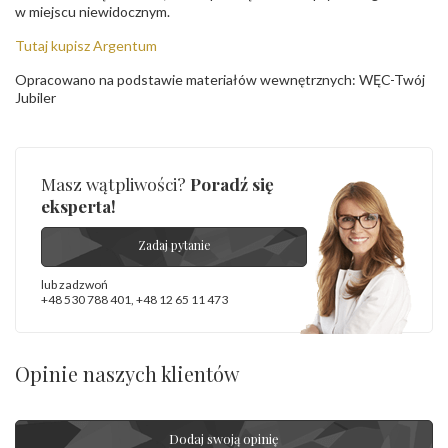
w miejscu niewidocznym.
Tutaj kupisz Argentum
Opracowano na podstawie materiałów wewnętrznych: WĘC-Twój
Jubiler
Masz wątpliwości?
Poradź się
eksperta!
Zadaj pytanie
lub zadzwoń
+48 530 788 401
,
+48 12 65 11 473
Opinie naszych klientów
Dodaj swoją opinię