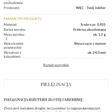
pochodzenia
:
Producent
:
WĘC - Twój Jubiler
PARAMETRY PRODUKTU
Materiał
:
Srebro pr. 0,925
Barwa wyrobu
:
Srebrna oksydowana
Masa wyrobu
:
ok. 1.3 g
Wykończenie
Błyszczące z matem
powierzchni
:
Wysokość z
ok. 24,0 mm
koluszkiem
:
Szerokość
:
ok. 13,0 mm
Rozwiń wszystkie
Grubość
:
ok. 0,8 mm
Producent
WĘC-Twój Jubiler S.C. Artur Węc, Małgorzata
odpowiedzialny
:
Suchan, ul. Kurczaba 3, 30-868 Kraków; NIP:
679-25-92-107; sklep@wec.com.pl
PIELĘGNACJA
Bezpieczeństwo
Nie nadaje się dla dzieci w wieku poniżej 3 lat
- rodzaj
,
Elementy w wyrobie wykonane z białego złota
ostrzeżenia
:
zawierają nikiel
PIELĘGNACJA BIŻUTERII ZŁOTEJ I SREBRNEJ
Złoto jest metalem drogim, lecz pomimo to najpopularniejszym