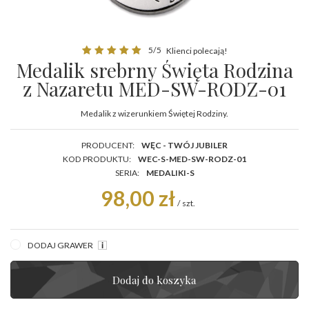
5/5
Klienci polecają!
Medalik srebrny Święta Rodzina
z Nazaretu MED-SW-RODZ-01
Medalik z wizerunkiem Świętej Rodziny.
PRODUCENT:
WĘC - TWÓJ JUBILER
KOD PRODUKTU:
WEC-S-MED-SW-RODZ-01
SERIA:
MEDALIKI-S
98,00 zł
/
szt.
DODAJ GRAWER
Dodaj do koszyka