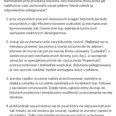
materiałem przy produkcji biżuterii. Aby biżuteria złota przez jak
najdłuższy czas zachowała swoje piękno i blask należy ją
odpowiednio pielęgnować!
przy wszystkich pracach domowych ściągać biżuterię (przede
wszystkich z rąk). Możemy bowiem uszkodzić ją mechanicznie
(porysowania), lub chemicznie (np. pęknięcia lutów pod
wpływem niektórych detergentów.
staraj się systematycznie swą biżuterię czyścić. Najlepiej raz w
miesiącu przemyć (za pomocą starej szczoteczki do zębów i
płynem do mycia naczyń (w naszej firmie używamy "Ludwika") z
zanieczyszczeń mechanicznych (kremy, pot, itp.) , a następnie
zanurzyć w specjalnym płynie do czyszczenia "Argentum",
przeszczotkować i dokładnie wypłukać. Biżuteria pielęgnowana
w ten sposób rzadziej będzie wymagała wizyt u jubilera.
wyroby rzadko noszone należy przechowywać owinięte w
miękką szmatkę w szczelnie zamkniętych torebkach (np. foliowe
z zaciskiem strunowym). Dzięki temu ograniczymy dostęp do
biżuterii powietrza i zmniejszymy możliwość powstawania na niej
tlenków.
jeżeli jednak spostrzeżesz się że osad który na niej powstał jest
tak trwały, że nie możesz go usunąć, spakuj te wyroby i zanieś je
do jubilera. Tylko tam będzie można je wyczyścić w fachowy