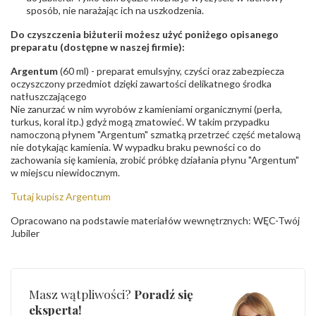
sposób, nie narażając ich na uszkodzenia.
Do czyszczenia biżuterii możesz użyć poniżego opisanego
preparatu (dostępne w naszej firmie):
Argentum
(60 ml) - preparat emulsyjny, czyści oraz zabezpiecza
oczyszczony przedmiot dzięki zawartości delikatnego środka
natłuszczającego
Nie zanurzać w nim wyrobów z kamieniami organicznymi (perła,
turkus, koral itp.) gdyż mogą zmatowieć. W takim przypadku
namoczoną płynem "Argentum" szmatką przetrzeć część metalową
nie dotykając kamienia. W wypadku braku pewności co do
zachowania się kamienia, zrobić próbkę działania płynu "Argentum"
w miejscu niewidocznym.
Tutaj kupisz Argentum
Opracowano na podstawie materiałów wewnętrznych: WĘC-Twój
Jubiler
Masz wątpliwości?
Poradź się
eksperta!