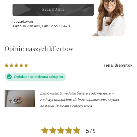
Zadaj pytanie
lub zadzwoń
+48 530 788 401
,
+48 12 65 11 473
Opinie naszych klientów
Irena, Białystok
Opinia potwierdzona zakupem
Zamówiłam 2 medaliki Świętej rodziny, jestem
zachwycona,piękne, dobrze zapakowane i szybka
dostawa. Polecam z całego serca
5
/ 5