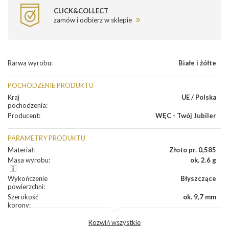
CLICK&COLLECT
zamów i odbierz w sklepie
Barwa wyrobu
:
Białe i żółte
POCHODZENIE PRODUKTU
Kraj
UE / Polska
pochodzenia
:
Producent
:
WĘC - Twój Jubiler
PARAMETRY PRODUKTU
Materiał
:
Złoto pr. 0,585
Masa wyrobu
:
ok. 2.6 g
Wykończenie
Błyszczące
powierzchni
:
Szerokość
ok. 9,7 mm
korony
:
Wysokosć
ok. 2,5 mm
Rozwiń wszystkie
korony
: