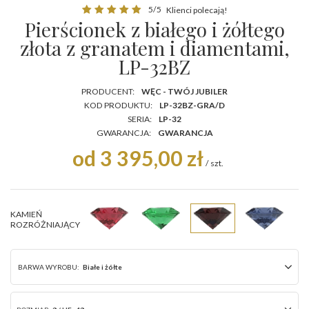
5/5
Klienci polecają!
Pierścionek z białego i żółtego
złota z granatem i diamentami,
LP-32BZ
PRODUCENT:
WĘC - TWÓJ JUBILER
KOD PRODUKTU:
LP-32BZ-GRA/D
SERIA:
LP-32
GWARANCJA:
GWARANCJA
od 3 395,00 zł
/
szt.
KAMIEŃ
ROZRÓŻNIAJĄCY
BARWA WYROBU:
Białe i żółte