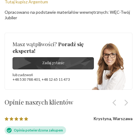
Tutaj kupisz Argentum
Opracowano na podstawie materiałów wewnętrznych: WĘC-Twój
Jubiler
Masz wątpliwości?
Poradź się
eksperta!
Zadaj pytanie
lub zadzwoń
+48 530 788 401
,
+48 12 65 11 473
Opinie naszych klientów
Krystyna, Warszawa
Opinia potwierdzona zakupem