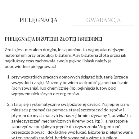
Szerokość szyny
ok. 2,2 mm
dół
:
Szerokość szyny
ok. 2,3 mm
PIELĘGNACJA
GWARANCJA
bok
:
DIAMENTY
PIELĘGNACJA BIŻUTERII ZŁOTEJ I SREBRNEJ
Kamień
:
Diament
Szlif
:
Brylantowy okrągły
Złoto jest metalem drogim, lecz pomimo to najpopularniejszym
Liczba
0.040 ct - 2 szt.
materiałem przy produkcji biżuterii. Aby biżuteria złota przez jak
diamentów
:
najdłuższy czas zachowała swoje piękno i blask należy ją
Liczba
2 szt.
odpowiednio pielęgnować!
diamentów
(łącznie)
:
przy wszystkich pracach domowych ściągać biżuterię (przede
Masa
0.08 ct
wszystkich z rąk). Możemy bowiem uszkodzić ją mechanicznie
diamentów
(porysowania), lub chemicznie (np. pęknięcia lutów pod
(łącznie)
:
wpływem niektórych detergentów.
Barwa
:
F
Czystość
:
VS
staraj się systematycznie swą biżuterię czyścić. Najlepiej raz w
miesiącu przemyć (za pomocą starej szczoteczki do zębów i
płynem do mycia naczyń (w naszej firmie używamy "Ludwika") z
POZOSTAŁE KAMIENIE
zanieczyszczeń mechanicznych (kremy, pot, itp.) , a następnie
Rodzaje
Granat
zanurzyć w specjalnym płynie do czyszczenia "Argentum",
kamieni
:
przeszczotkować i dokładnie wypłukać. Biżuteria pielęgnowana
Liczba kamieni
:
Granat - 1 szt.
w ten sposób rzadziej będzie wymagała wizyt u jubilera.