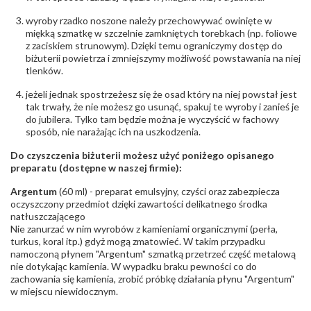
Szlif kamieni
:
Princessa kwadrat
Masa kamieni
ok. 0.24 ct.
wyroby rzadko noszone należy przechowywać owinięte w
(łącznie)
:
miękką szmatkę w szczelnie zamkniętych torebkach (np. foliowe
z zaciskiem strunowym). Dzięki temu ograniczymy dostęp do
INNE PARAMETRY
biżuterii powietrza i zmniejszymy możliwość powstawania na niej
tlenków.
Producent
WĘC-Twój Jubiler S.C. Artur Węc, Małgorzata
odpowiedzialny
:
Suchan, ul. Kurczaba 3, 30-868 Kraków; NIP:
jeżeli jednak spostrzeżesz się że osad który na niej powstał jest
679-25-92-107; sklep@wec.com.pl
tak trwały, że nie możesz go usunąć, spakuj te wyroby i zanieś je
Bezpieczeństwo
Nie nadaje się dla dzieci w wieku poniżej 3 lat
do jubilera. Tylko tam będzie można je wyczyścić w fachowy
- rodzaj
,
Elementy w wyrobie wykonane z białego złota
sposób, nie narażając ich na uszkodzenia.
ostrzeżenia
:
zawierają nikiel
Do czyszczenia biżuterii możesz użyć poniżego opisanego
preparatu (dostępne w naszej firmie):
Argentum
(60 ml) - preparat emulsyjny, czyści oraz zabezpiecza
oczyszczony przedmiot dzięki zawartości delikatnego środka
natłuszczającego
Nie zanurzać w nim wyrobów z kamieniami organicznymi (perła,
turkus, koral itp.) gdyż mogą zmatowieć. W takim przypadku
namoczoną płynem "Argentum" szmatką przetrzeć część metalową
nie dotykając kamienia. W wypadku braku pewności co do
zachowania się kamienia, zrobić próbkę działania płynu "Argentum"
w miejscu niewidocznym.