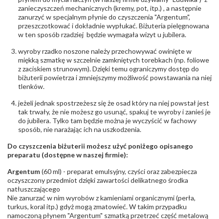
- rodzaj
,
Elementy w wyrobie wykonane z białego złota
zanieczyszczeń mechanicznych (kremy, pot, itp.) , a następnie
ostrzeżenia
:
zawierają nikiel
zanurzyć w specjalnym płynie do czyszczenia "Argentum",
przeszczotkować i dokładnie wypłukać. Biżuteria pielęgnowana
w ten sposób rzadziej będzie wymagała wizyt u jubilera.
wyroby rzadko noszone należy przechowywać owinięte w
miękką szmatkę w szczelnie zamkniętych torebkach (np. foliowe
z zaciskiem strunowym). Dzięki temu ograniczymy dostęp do
biżuterii powietrza i zmniejszymy możliwość powstawania na niej
tlenków.
jeżeli jednak spostrzeżesz się że osad który na niej powstał jest
tak trwały, że nie możesz go usunąć, spakuj te wyroby i zanieś je
do jubilera. Tylko tam będzie można je wyczyścić w fachowy
sposób, nie narażając ich na uszkodzenia.
Do czyszczenia biżuterii możesz użyć poniżego opisanego
preparatu (dostępne w naszej firmie):
Argentum
(60 ml) - preparat emulsyjny, czyści oraz zabezpiecza
oczyszczony przedmiot dzięki zawartości delikatnego środka
natłuszczającego
Nie zanurzać w nim wyrobów z kamieniami organicznymi (perła,
turkus, koral itp.) gdyż mogą zmatowieć. W takim przypadku
namoczoną płynem "Argentum" szmatką przetrzeć część metalową