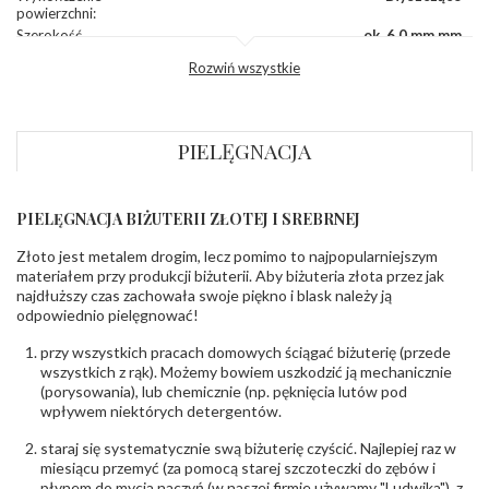
powierzchni
:
Szerokość
ok. 6,0 mm mm
korony
:
Rozwiń wszystkie
Wysokosć
ok. 1,2 mm mm
korony
:
Szerokość szyny
ok. 0,8 mm mm
dół
:
PIELĘGNACJA
Szerokość szyny
ok. 0,8 mm mm
bok
:
PIELĘGNACJA BIŻUTERII ZŁOTEJ I SREBRNEJ
KAMIENIE
Rodzaje
Cyrkonia
Złoto jest metalem drogim, lecz pomimo to najpopularniejszym
kamieni
:
materiałem przy produkcji biżuterii. Aby biżuteria złota przez jak
Liczba kamieni
:
Cyrkonia - 2 szt.
najdłuższy czas zachowała swoje piękno i blask należy ją
Szlif kamieni
:
Fasetowy okrągła
odpowiednio pielęgnować!
Masa kamieni
ok. 0.54 ct.
(łącznie)
:
przy wszystkich pracach domowych ściągać biżuterię (przede
wszystkich z rąk). Możemy bowiem uszkodzić ją mechanicznie
(porysowania), lub chemicznie (np. pęknięcia lutów pod
INNE PARAMETRY
wpływem niektórych detergentów.
Producent
WĘC-Twój Jubiler S.C. Artur Węc, Małgorzata
odpowiedzialny
:
Suchan, ul. Kurczaba 3, 30-868 Kraków; NIP:
staraj się systematycznie swą biżuterię czyścić. Najlepiej raz w
679-25-92-107; sklep@wec.com.pl
miesiącu przemyć (za pomocą starej szczoteczki do zębów i
Bezpieczeństwo
Nie nadaje się dla dzieci w wieku poniżej 3 lat
płynem do mycia naczyń (w naszej firmie używamy "Ludwika") z