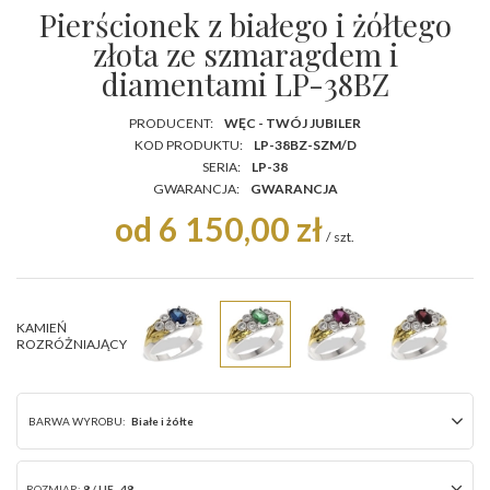
Pierścionek z białego i żółtego
złota ze szmaragdem i
diamentami LP-38BZ
PRODUCENT:
WĘC - TWÓJ JUBILER
KOD PRODUKTU:
LP-38BZ-SZM/D
SERIA:
LP-38
GWARANCJA:
GWARANCJA
od 6 150,00 zł
/
szt.
KAMIEŃ
ROZRÓŻNIAJĄCY
BARWA WYROBU:
Białe i żółte
ROZMIAR:
8 / UE- 48