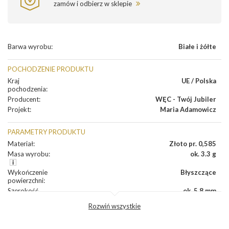
zamów i odbierz w sklepie
Barwa wyrobu
:
Białe i żółte
POCHODZENIE PRODUKTU
Kraj
UE / Polska
pochodzenia
:
Producent
:
WĘC - Twój Jubiler
Projekt
:
Maria Adamowicz
PARAMETRY PRODUKTU
Materiał
:
Złoto pr. 0,585
Masa wyrobu
:
ok. 3.3 g
Wykończenie
Błyszczące
powierzchni
:
Szerokość
ok. 5,8 mm
korony
:
Rozwiń wszystkie
Wysokosć
ok. 3,5 mm
korony
:
Szerokość szyny
ok. 2,2 mm