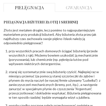
dół
:
PIELĘGNACJA
GWARANCJA
Szerokość szyny
ok. 3,1 mm
bok
:
PIELĘGNACJA BIŻUTERII ZŁOTEJ I SREBRNEJ
DIAMENTY
Kamień
:
Diament
Złoto jest metalem drogim, lecz pomimo to najpopularniejszym
Szlif
:
Brylantowy okrągły
materiałem przy produkcji biżuterii. Aby biżuteria złota przez jak
Liczba
0.020 ct - 6 szt.
najdłuższy czas zachowała swoje piękno i blask należy ją
diamentów
:
odpowiednio pielęgnować!
Liczba
6 szt.
diamentów
przy wszystkich pracach domowych ściągać biżuterię (przede
(łącznie)
:
wszystkich z rąk). Możemy bowiem uszkodzić ją mechanicznie
Masa
0.12 ct
(porysowania), lub chemicznie (np. pęknięcia lutów pod
diamentów
wpływem niektórych detergentów.
(łącznie)
:
Barwa
:
F
staraj się systematycznie swą biżuterię czyścić. Najlepiej raz w
Czystość
:
VS
miesiącu przemyć (za pomocą starej szczoteczki do zębów i
płynem do mycia naczyń (w naszej firmie używamy "Ludwika") z
zanieczyszczeń mechanicznych (kremy, pot, itp.) , a następnie
INNE PARAMETRY
zanurzyć w specjalnym płynie do czyszczenia "Argentum",
Producent
WĘC-Twój Jubiler S.C. Artur Węc, Małgorzata
przeszczotkować i dokładnie wypłukać. Biżuteria pielęgnowana
odpowiedzialny
:
Suchan, ul. Kurczaba 3, 30-868 Kraków; NIP:
w ten sposób rzadziej będzie wymagała wizyt u jubilera.
679-25-92-107; sklep@wec.com.pl
Bezpieczeństwo
Nie nadaje się dla dzieci w wieku poniżej 3 lat
wyroby rzadko noszone należy przechowywać owinięte w