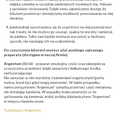
- rodzaj
,
Elementy w wyrobie wykonane z białego złota
miękką szmatkę w szczelnie zamkniętych torebkach (np. foliowe
ostrzeżenia
:
zawierają nikiel
z zaciskiem strunowym). Dzięki temu ograniczymy dostęp do
biżuterii powietrza i zmniejszymy możliwość powstawania na niej
tlenków.
jeżeli jednak spostrzeżesz się że osad który na niej powstał jest
tak trwały, że nie możesz go usunąć, spakuj te wyroby i zanieś je
do jubilera. Tylko tam będzie można je wyczyścić w fachowy
sposób, nie narażając ich na uszkodzenia.
Do czyszczenia biżuterii możesz użyć poniżego opisanego
preparatu (dostępne w naszej firmie):
Argentum
(60 ml) - preparat emulsyjny, czyści oraz zabezpiecza
oczyszczony przedmiot dzięki zawartości delikatnego środka
natłuszczającego
Nie zanurzać w nim wyrobów z kamieniami organicznymi (perła,
turkus, koral itp.) gdyż mogą zmatowieć. W takim przypadku
namoczoną płynem "Argentum" szmatką przetrzeć część metalową
nie dotykając kamienia. W wypadku braku pewności co do
zachowania się kamienia, zrobić próbkę działania płynu "Argentum"
w miejscu niewidocznym.
Tutaj kupisz Argentum