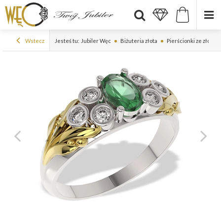
Wstecz
Jesteś tu:
Jubiler Węc
Biżuteria złota
Pierścionki ze złota