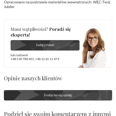
Opracowano na podstawie materiałów wewnętrznych: WĘC-Twój
Jubiler
Masz wątpliwości?
Poradź się
eksperta!
Zadaj pytanie
lub zadzwoń
+48 530 788 401
,
+48 12 65 11 473
Opinie naszych klientów
Dodaj swoją opinię
Podziel się swoim komentarzem z innymi