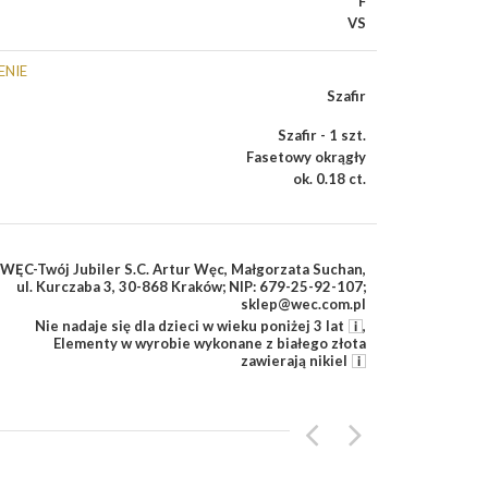
F
VS
ENIE
Szafir
Szafir - 1 szt.
Fasetowy okrągły
ok. 0.18 ct.
WĘC-Twój Jubiler S.C. Artur Węc, Małgorzata Suchan,
ul. Kurczaba 3, 30-868 Kraków; NIP: 679-25-92-107;
sklep@wec.com.pl
Nie nadaje się dla dzieci w wieku poniżej 3 lat
,
Elementy w wyrobie wykonane z białego złota
zawierają nikiel