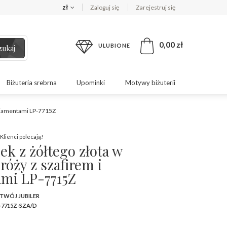
zł
Zaloguj się
Zarejestruj się
0,00 zł
ULUBIONE
zukaj
Biżuteria srebrna
Upominki
Motywy biżuterii
i diamentami LP-7715Z
Klienci polecają!
ek z żółtego złota w
 róży z szafirem i
mi LP-7715Z
 TWÓJ JUBILER
-7715Z-SZA/D