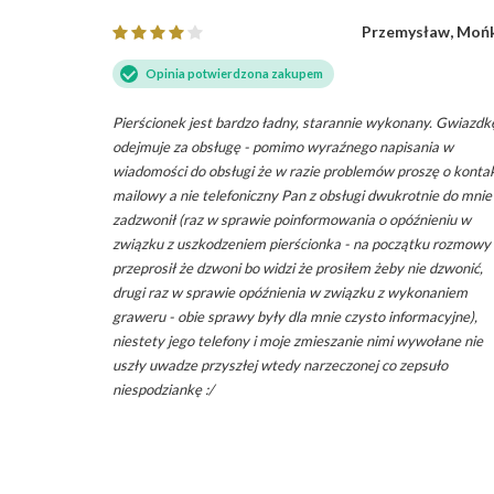
lona Góra
Przemysław, Moń
Opinia potwierdzona zakupem
cze
Pierścionek jest bardzo ładny, starannie wykonany. Gwiazdk
ego zakupem
odejmuje za obsługę - pomimo wyraźnego napisania w
rfekcyjne
wiadomości do obsługi że w razie problemów proszę o konta
iejsze -
mailowy a nie telefoniczny Pan z obsługi dwukrotnie do mnie
ez łez ze
zadzwonił (raz w sprawie poinformowania o opóźnieniu w
ła "TAK" :D
związku z uszkodzeniem pierścionka - na początku rozmowy
przeprosił że dzwoni bo widzi że prosiłem żeby nie dzwonić,
drugi raz w sprawie opóźnienia w związku z wykonaniem
graweru - obie sprawy były dla mnie czysto informacyjne),
niestety jego telefony i moje zmieszanie nimi wywołane nie
uszły uwadze przyszłej wtedy narzeczonej co zepsuło
niespodziankę :/