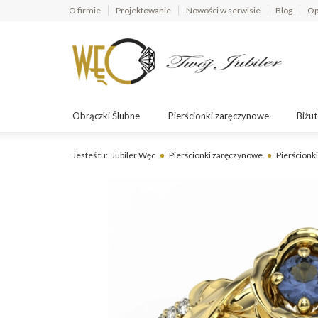
O firmie
Projektowanie
Nowości w serwisie
Blog
Op
Obrączki Ślubne
Pierścionki zaręczynowe
Biżut
Jesteś tu:
Jubiler Węc
Pierścionki zaręczynowe
Pierścionki