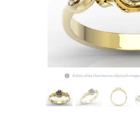
Kolory złota i kamieni na zdjęciach mogą