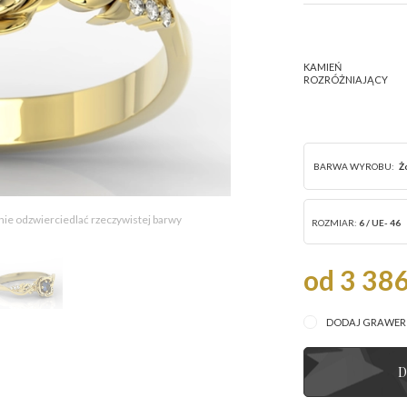
KAMIEŃ
ROZRÓŻNIAJĄCY
BARWA WYROBU:
Ż
 nie odzwierciedlać rzeczywistej barwy
ROZMIAR:
6 / UE- 46
od 3 386
DODAJ GRAWE
D