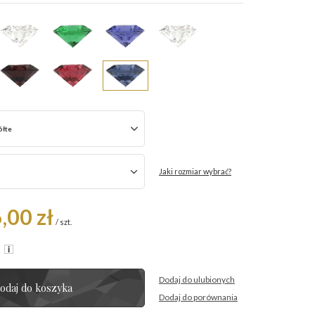
ółte
Jaki rozmiar wybrać?
,00 zł
/
szt.
R
Dodaj do ulubionych
odaj do koszyka
Dodaj do porównania