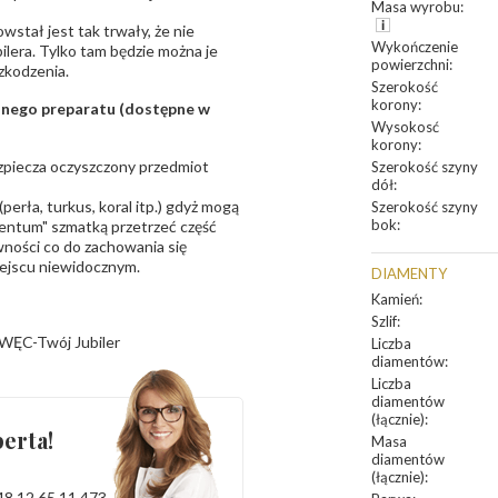
Masa wyrobu
:
owstał jest tak trwały, że nie
Wykończenie
bilera. Tylko tam będzie można je
powierzchni
:
zkodzenia.
Szerokość
korony
:
sanego preparatu (dostępne w
Wysokosć
korony
:
bezpiecza oczyszczony przedmiot
Szerokość szyny
dół
:
erła, turkus, koral itp.) gdyż mogą
Szerokość szyny
bok
:
ntum" szmatką przetrzeć część
ności co do zachowania się
iejscu niewidocznym.
DIAMENTY
Kamień
:
Szlif
:
WĘC-Twój Jubiler
Liczba
diamentów
:
Liczba
diamentów
(łącznie)
:
erta!
Masa
diamentów
(łącznie)
:
48 12 65 11 473