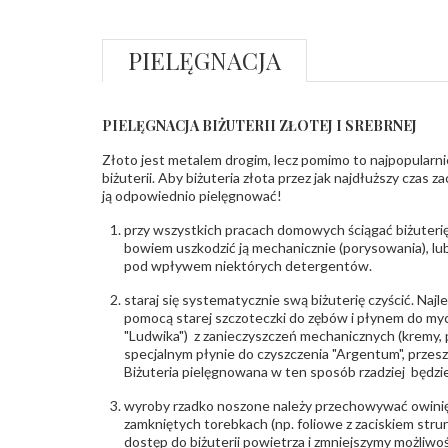
PIELĘGNACJA
PIELĘGNACJA BIŻUTERII ZŁOTEJ I SREBRNEJ
Złoto jest metalem drogim, lecz pomimo to najpopularni
biżuterii. Aby biżuteria złota przez jak najdłuższy czas 
ją odpowiednio pielęgnować!
przy wszystkich pracach domowych ściągać biżuterię
bowiem uszkodzić ją mechanicznie (porysowania), lub
pod wpływem niektórych detergentów.
staraj się systematycznie swą biżuterię czyścić. Najl
pomocą starej szczoteczki do zębów i płynem do myc
"Ludwika") z zanieczyszczeń mechanicznych (kremy, po
specjalnym płynie do czyszczenia "Argentum", przes
Biżuteria pielęgnowana w ten sposób rzadziej będzie
wyroby rzadko noszone należy przechowywać owinię
zamkniętych torebkach (np. foliowe z zaciskiem str
dostęp do biżuterii powietrza i zmniejszymy możliwo