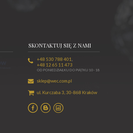
SKONTAKTUJ SIĘ Z NAMI
+48 530 788 401
,
+48 12 65 11 473
OD PONIEDZIAŁKU DO PIĄTKU 10 - 18
sklep@wec.com.pl
ul. Kurczaba 3,
30-868
Kraków