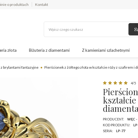
inie o produktach
Kontakt
S
eria złota
Biżuteria z diamentami
Z kamieniami szlachetnymi
 z brylantami fantazyjne
Pierścionek z żółtego złota w kształcie róży z szafirem 
4/5
Pierścion
kształcie
diamenta
PRODUCENT:
WĘC -
KOD PRODUKTU:
LP
SERIA:
LP-77