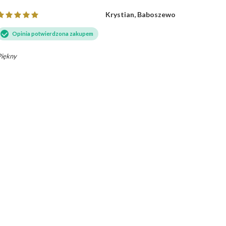
Krystian, Baboszewo
Opinia potwierdzona zakupem
Opini
Piękny
Piękny pie
dbałością 