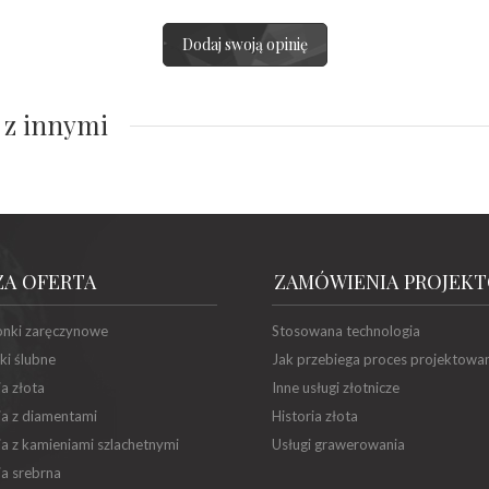
Dodaj swoją opinię
 z innymi
ZA OFERTA
ZAMÓWIENIA PROJEK
onki zaręczynowe
Stosowana technologia
ki ślubne
Jak przebiega proces projektowa
ia złota
Inne usługi złotnicze
ia z diamentami
Historia złota
ia z kamieniami szlachetnymi
Usługi grawerowania
ia srebrna