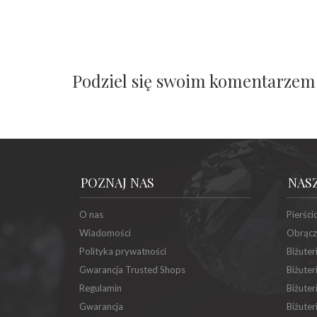
Podziel się swoim komentarzem
POZNAJ NAS
NAS
O nas
Pierści
Wiadomości
Obrącz
Polityka prywatności
Biżuter
Gwarancja Trusted Shops
Biżuter
Regulamin
Biżuter
Gwarancja
Biżuter