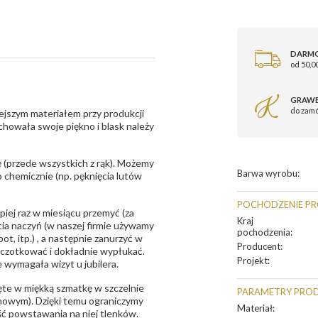
DARM
od 50,00
GRAWE
do zam
ejszym materiałem przy produkcji
zachowała swoje piękno i blask należy
 (przede wszystkich z rąk). Możemy
Barwa wyrobu
:
 chemicznie (np. pęknięcia lutów
POCHODZENIE P
epiej raz w miesiącu przemyć (za
Kraj
ia naczyń (w naszej firmie używamy
pochodzenia
:
t, itp.) , a następnie zanurzyć w
Producent
:
zczotkować i dokładnie wypłukać.
Projekt
:
 wymagała wizyt u jubilera.
te w miękką szmatkę w szczelnie
PARAMETRY PRO
unowym). Dzięki temu ograniczymy
Materiał
:
ść powstawania na niej tlenków.