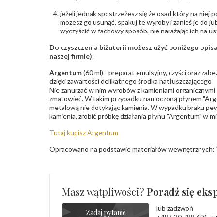
jeżeli jednak spostrzeżesz się że osad który na niej p
możesz go usunąć, spakuj te wyroby i zanieś je do ju
wyczyścić w fachowy sposób, nie narażając ich na us
Do czyszczenia biżuterii możesz użyć poniżego opi
naszej firmie):
Argentum
(60 ml) - preparat emulsyjny, czyści oraz za
dzięki zawartości delikatnego środka natłuszczającego
Nie zanurzać w nim wyrobów z kamieniami organicznymi (p
zmatowieć. W takim przypadku namoczoną płynem "Arge
metalową nie dotykając kamienia. W wypadku braku pew
kamienia, zrobić próbkę działania płynu "Argentum" w m
Tutaj kupisz Argentum
Opracowano na podstawie materiałów wewnętrznych: 
Masz wątpliwości?
Poradź się eksp
lub zadzwoń
Zadaj pytanie
+48 530 788 401
,
+