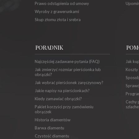
Prawo odstąpienia od umowy
Upomin
Wyroby z grawerunkami
Skup złomu złota i srebra
PORADNIK
POM
Najczęściej zadawane pytania (FAQ)
Jak ku
Jak zmierzyć rozmiar pierścionka lub
Koszty
obrączki?
Sposob
Jak wybrać pierścionek zaręczynowy?
Sprawd
Jakie napisy na pierścionkach?
Progra
Kiedy zamawiać obrączki?
Cechy p
Pakiet korzyści przy zamówieniu
szlache
obrączek
Historia diamentów
Barwa diamentu
Czystość diamentu