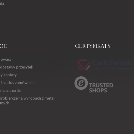
ki
OC
CERTYFIKATY
pować?
 dostawy przesyłek
y zapłaty
ź status zamówienia
m partnerski
robiercze na wyrobach z metali
tnych