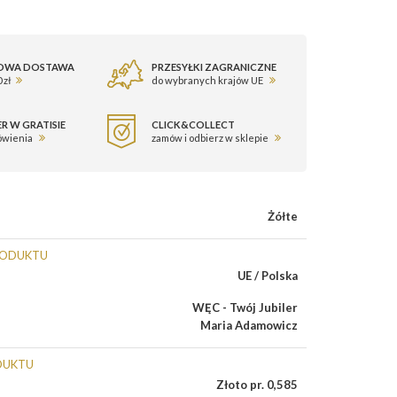
OWA DOSTAWA
PRZESYŁKI ZAGRANICZNE
 zł
do wybranych krajów UE
R W GRATISIE
CLICK&COLLECT
ówienia
zamów i odbierz w sklepie
Żółte
RODUKTU
UE / Polska
WĘC - Twój Jubiler
Maria Adamowicz
DUKTU
Złoto pr. 0,585