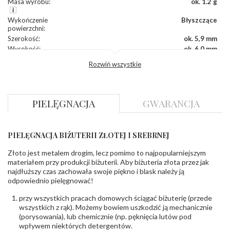
Masa wyrobu
:
ok. 1.2 g
Wykończenie
Błyszczące
powierzchni
:
Szerokość
:
ok. 5,9 mm
Wysokość
:
ok. 6,0 mm
Zapięcie
:
Sztyft
Rozwiń wszystkie
DIAMENTY
Kamień
:
Diament
PIELĘGNACJA
GWARANCJA
Szlif
:
Brylantowy okrągły
Liczba
0.004 ct - 18 szt.
diamentów
:
Liczba
18 szt.
PIELĘGNACJA BIŻUTERII ZŁOTEJ I SREBRNEJ
diamentów
(łącznie)
:
Złoto jest metalem drogim, lecz pomimo to najpopularniejszym
Masa
0.072 ct
materiałem przy produkcji biżuterii. Aby biżuteria złota przez jak
diamentów
najdłuższy czas zachowała swoje piękno i blask należy ją
(łącznie)
:
odpowiednio pielęgnować!
Barwa
:
F
Czystość
:
VS
przy wszystkich pracach domowych ściągać biżuterię (przede
wszystkich z rąk). Możemy bowiem uszkodzić ją mechanicznie
(porysowania), lub chemicznie (np. pęknięcia lutów pod
INNE PARAMETRY
wpływem niektórych detergentów.