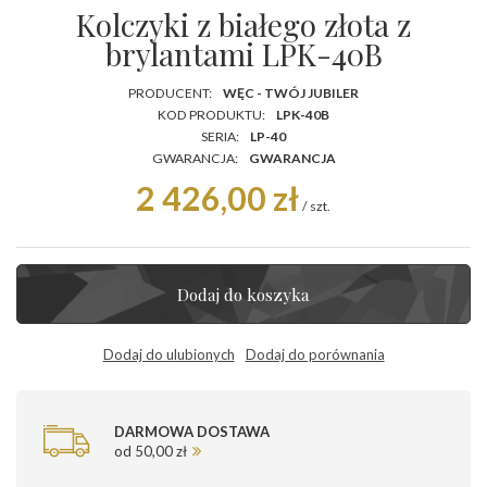
Kolczyki z białego złota z
brylantami LPK-40B
PRODUCENT:
WĘC - TWÓJ JUBILER
KOD PRODUKTU:
LPK-40B
SERIA:
LP-40
GWARANCJA:
GWARANCJA
2 426,00 zł
/
szt.
Dodaj do koszyka
Dodaj do ulubionych
Dodaj do porównania
DARMOWA DOSTAWA
od 50,00 zł