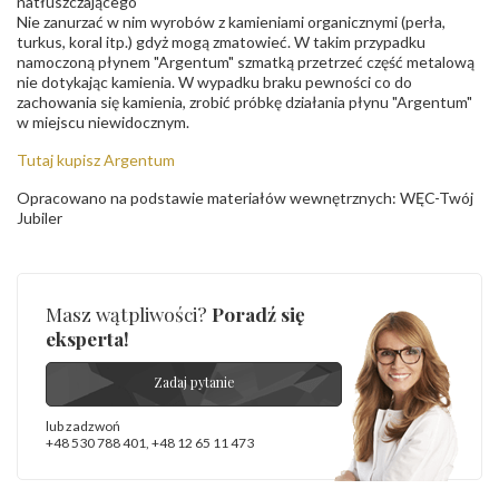
natłuszczającego
Nie zanurzać w nim wyrobów z kamieniami organicznymi (perła,
turkus, koral itp.) gdyż mogą zmatowieć. W takim przypadku
namoczoną płynem "Argentum" szmatką przetrzeć część metalową
nie dotykając kamienia. W wypadku braku pewności co do
zachowania się kamienia, zrobić próbkę działania płynu "Argentum"
w miejscu niewidocznym.
Tutaj kupisz Argentum
Opracowano na podstawie materiałów wewnętrznych: WĘC-Twój
Jubiler
Masz wątpliwości?
Poradź się
eksperta!
Zadaj pytanie
lub zadzwoń
+48 530 788 401
,
+48 12 65 11 473