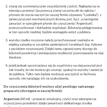
Producent
WĘC-Twój Jubiler S.C. Artur Węc, Małgorzata
odpowiedzialny
:
Suchan, ul. Kurczaba 3, 30-868 Kraków; NIP:
staraj się systematycznie swą biżuterię czyścić. Najlepiej raz w
679-25-92-107; sklep@wec.com.pl
miesiącu przemyć (za pomocą starej szczoteczki do zębów i
Bezpieczeństwo
Nie nadaje się dla dzieci w wieku poniżej 3 lat
płynem do mycia naczyń (w naszej firmie używamy "Ludwika") z
- rodzaj
,
Elementy w wyrobie wykonane z białego złota
zanieczyszczeń mechanicznych (kremy, pot, itp.) , a następnie
ostrzeżenia
:
zawierają nikiel
zanurzyć w specjalnym płynie do czyszczenia "Argentum",
przeszczotkować i dokładnie wypłukać. Biżuteria pielęgnowana
w ten sposób rzadziej będzie wymagała wizyt u jubilera.
wyroby rzadko noszone należy przechowywać owinięte w
miękką szmatkę w szczelnie zamkniętych torebkach (np. foliowe
z zaciskiem strunowym). Dzięki temu ograniczymy dostęp do
biżuterii powietrza i zmniejszymy możliwość powstawania na niej
tlenków.
jeżeli jednak spostrzeżesz się że osad który na niej powstał jest
tak trwały, że nie możesz go usunąć, spakuj te wyroby i zanieś je
do jubilera. Tylko tam będzie można je wyczyścić w fachowy
sposób, nie narażając ich na uszkodzenia.
Do czyszczenia biżuterii możesz użyć poniżego opisanego
preparatu (dostępne w naszej firmie):
Argentum
(60 ml) - preparat emulsyjny, czyści oraz zabezpiecza
oczyszczony przedmiot dzięki zawartości delikatnego środka