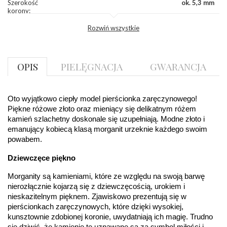
Szerokość
ok. 5,3 mm
korony
:
Wysokosć
ok. 4,0 mm
Rozwiń wszystkie
korony
:
Szerokość szyny
ok. 2,1 mm
dół
:
Szerokość szyny
ok. 2,3 mm
OPIS
PIELĘGNACJA
GWARANCJA
bok
:
KAMIENIE
Oto wyjątkowo ciepły model pierścionka zaręczynowego! 
Rodzaje
Morganit
kamieni
:
Piękne różowe złoto oraz mieniący się delikatnym różem 
Liczba kamieni
:
Morganit - 1 szt.
kamień szlachetny doskonale się uzupełniają. Modne złoto i 
Szlif kamieni
:
Fasetowy okrągły
emanujący kobiecą klasą morganit urzeknie każdego swoim 
Masa kamieni
ok. 0.3 ct.
powabem.
(łącznie)
:
Dziewczęce piękno
INNE PARAMETRY
Morganity są kamieniami, które ze względu na swoją barwę 
nierozłącznie kojarzą się z dziewczęcością, urokiem i 
DIAMENTY
nieskazitelnym pięknem. Zjawiskowo prezentują się w 
Producent
WĘC-Twój Jubiler S.C. Artur Węc, Małgorzata
pierścionkach zaręczynowych, które dzięki wysokiej, 
odpowiedzialny
:
Suchan, ul. Kurczaba 3, 30-868 Kraków; NIP:
kunsztownie zdobionej koronie, uwydatniają ich magię. Trudno 
679-25-92-107; sklep@wec.com.pl
się dziwić, że kamienie te uznawane są za symbol miłości i 