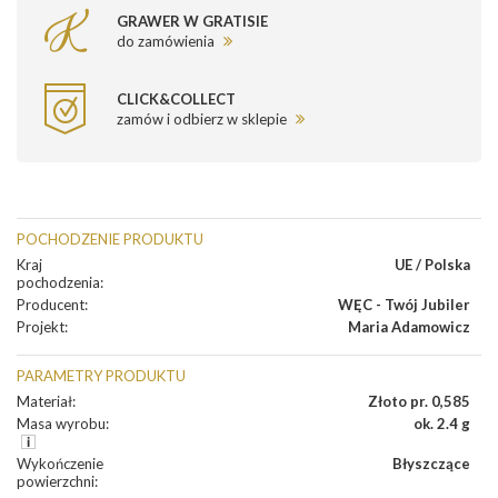
GRAWER W GRATISIE
do zamówienia
CLICK&COLLECT
zamów i odbierz w sklepie
POCHODZENIE PRODUKTU
Kraj
UE / Polska
pochodzenia
:
Producent
:
WĘC - Twój Jubiler
Projekt
:
Maria Adamowicz
PARAMETRY PRODUKTU
Materiał
:
Złoto pr. 0,585
Masa wyrobu
:
ok. 2.4 g
Wykończenie
Błyszczące
powierzchni
: