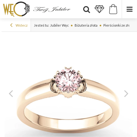
Wstecz
Jesteś tu:
Jubiler Węc
Biżuteria złota
Pierścionki ze złota