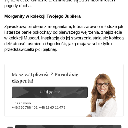
Bezpieczeństwo
Nie nadaje się dla dzieci w wieku poniżej 3 lat
pogody ducha.
- rodzaj
,
Elementy w wyrobie wykonane z białego złota
ostrzeżenia
:
zawierają nikiel
Morganity w kolekcji Twojego Jubilera
Zjawiskową biżuterię z morganitami, którą zarówno młodsze jak 
i starsze panie pokochały od pierwszego wejrzenia, znajdziecie 
w kolekcji Muscari. Inspiracją do jej stworzenia stała się kobieca 
delikatność, uśmiech i łagodność, jaką mają w sobie tylko 
przedstawicielki płci pięknej.
Masz wątpliwości?
Poradź się
eksperta!
Zadaj pytanie
lub zadzwoń
+48 530 788 401
,
+48 12 65 11 473