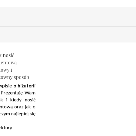
k nosić
mentową
lowy i
stowny sposób
wpisie
o biżuterii
. Prezentuję Wam
k i kiedy nosić
entową oraz jak o
czym najlepiej się
ektury