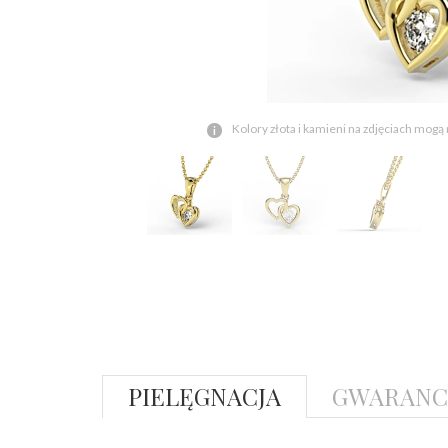
Kolory złota i kamieni na zdjęciach mogą
PIELĘGNACJA
GWARANC