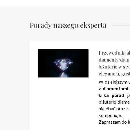
Porady naszego eksperta
Przewodnik ja
diamenty/dia
biżuterię w sty
elegancki, gu
W dzisiejszym 
z diamentami
kilka porad
ja
biżuterię diam
nią dbać oraz z 
komponuje.
Zapraszam do l