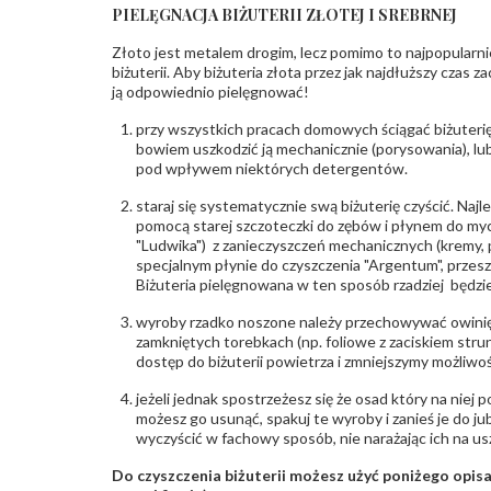
PIELĘGNACJA BIŻUTERII ZŁOTEJ I SREBRNEJ
Złoto jest metalem drogim, lecz pomimo to najpopularni
biżuterii. Aby biżuteria złota przez jak najdłuższy czas 
ją odpowiednio pielęgnować!
przy wszystkich pracach domowych ściągać biżuterię
bowiem uszkodzić ją mechanicznie (porysowania), lub
pod wpływem niektórych detergentów.
staraj się systematycznie swą biżuterię czyścić. Najl
pomocą starej szczoteczki do zębów i płynem do myc
"Ludwika") z zanieczyszczeń mechanicznych (kremy, po
specjalnym płynie do czyszczenia "Argentum", przes
Biżuteria pielęgnowana w ten sposób rzadziej będzie
wyroby rzadko noszone należy przechowywać owinię
zamkniętych torebkach (np. foliowe z zaciskiem str
dostęp do biżuterii powietrza i zmniejszymy możliwo
jeżeli jednak spostrzeżesz się że osad który na niej p
możesz go usunąć, spakuj te wyroby i zanieś je do ju
wyczyścić w fachowy sposób, nie narażając ich na us
Do czyszczenia biżuterii możesz użyć poniżego opi