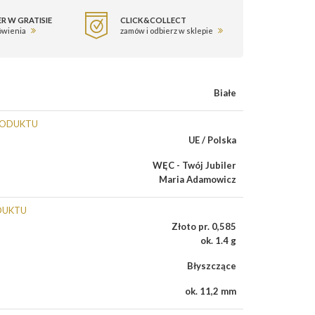
R W GRATISIE
CLICK&COLLECT
ówienia
zamów i odbierz w sklepie
Białe
RODUKTU
UE / Polska
WĘC - Twój Jubiler
Maria Adamowicz
DUKTU
Złoto pr. 0,585
ok. 1.4 g
Błyszczące
ok. 11,2 mm