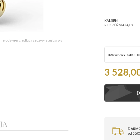
KAMIEŃ
ROZRÓŻNIAJĄCY
 nie odzwierciedlać rzeczywistej barwy
BARWA WYROBU:
B
3 528,00
D
JA
DARM
od 50,00