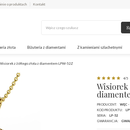
inie o produktach
Kontakt
S
eria złota
Biżuteria z diamentami
Z kamieniami szlachetnymi
Wisiorek z żółtego złota z diamentem LPW-52Z
4/5
Wisiorek 
diament
PRODUCENT:
WĘC -
KOD PRODUKTU:
LP
SERIA:
LP-52
GWARANCJA:
GWA