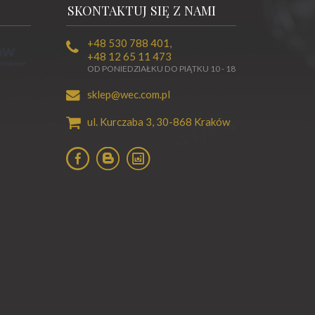
SKONTAKTUJ SIĘ Z NAMI
+48 530 788 401
,
+48 12 65 11 473
OD PONIEDZIAŁKU DO PIĄTKU 10 - 18
sklep@wec.com.pl
ul. Kurczaba 3,
30-868
Kraków