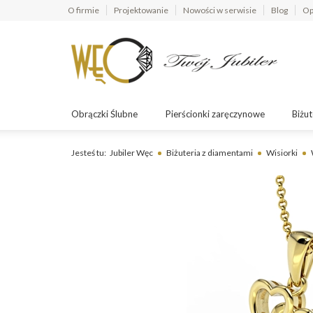
O firmie
Projektowanie
Nowości w serwisie
Blog
Op
Obrączki Ślubne
Pierścionki zaręczynowe
Biżut
Jesteś tu:
Jubiler Węc
Biżuteria z diamentami
Wisiorki