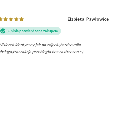
Elzbieta, Pawłowice
Opinia potwierdzona zakupem
Opini
isiorek identyczny jak na zdjęciu,bardzo mila
Wisiorek s
bsluga,trazzakcja przebiegła bez zastrzezen.:-)