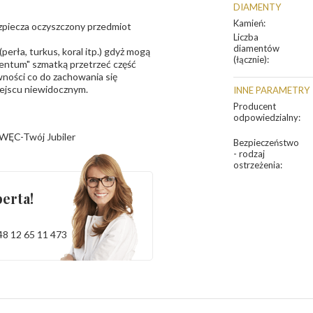
DIAMENTY
Kamień
:
bezpiecza oczyszczony przedmiot
Liczba
diamentów
erła, turkus, koral itp.) gdyż mogą
(łącznie)
:
ntum" szmatką przetrzeć część
ności co do zachowania się
iejscu niewidocznym.
INNE PARAMETRY
Producent
odpowiedzialny
:
WĘC-Twój Jubiler
Bezpieczeństwo
- rodzaj
ostrzeżenia
:
erta!
48 12 65 11 473