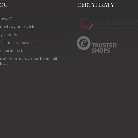
OC
CERTYFIKATY
pować?
 dostawy przesyłek
y zapłaty
ź status zamówienia
m partnerski
robiercze na wyrobach z metali
tnych