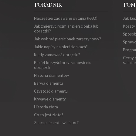
PORADNIK
POM
Najczęściej zadawane pytania (FAQ)
Jak ku
Jak zmierzyć rozmiar pierścionka lub
Koszty
obrączki?
Sposob
Jak wybrać pierścionek zaręczynowy?
Sprawd
Jakie napisy na pierścionkach?
Progra
Kiedy zamawiać obrączki?
Cechy p
Pakiet korzyści przy zamówieniu
szlache
obrączek
Historia diamentów
Barwa diamentu
Czystość diamentu
Krwawe diamenty
Historia złota
Co to jest złoto?
Znaczenie złota w historii