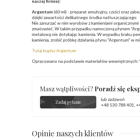
naszej firmie):
Argentum
(60 ml) - preparat emulsyjny, czyści oraz za
dzięki zawartości delikatnego środka natłuszczającego
Nie zanurzać w nim wyrobów z kamieniami organicznymi (p
zmatowieć. W takim przypadku namoczoną płynem "Arge
metalową nie dotykając kamienia. W wypadku braku pew
kamienia, zrobić próbkę działania płynu "Argentum" w m
Tutaj kupisz Argentum
Opracowano na podstawie materiałów wewnętrznych: 
Masz wątpliwości?
Poradź się eksp
lub zadzwoń
Zadaj pytanie
+48 530 788 401
,
+
Opinie naszych klientów