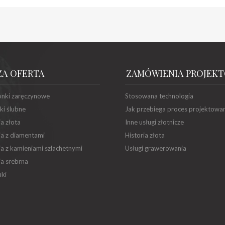
ZA OFERTA
ZAMÓWIENIA PROJEK
onki zaręczynowe
Stosowana technologia
ki ślubne
Jak przebiega proces projektowa
ia złota
Inne usługi złotnicze
ia z diamentami
Historia złota
ia z kamieniami szlachetnymi
Usługi grawerowania
ia srebrna
ki