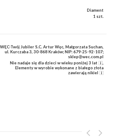
Diament
1 szt.
WĘC-Twój Jubiler S.C. Artur Węc, Małgorzata Suchan,
ul. Kurczaba 3, 30-868 Kraków; NIP: 679-25-92-107;
sklep@wec.com.pl
Nie nadaje się dla dzieci w wieku poniżej 3 lat
,
Elementy w wyrobie wykonane z białego złota
zawierają nikiel