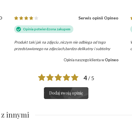
ŁO
Serwis opinii Opineo
Opinia potwierdzona zakupem
Produkt taki jak na zdjęciu ,niczym nie odbiega od tego
W
przedstawionego na zdjeciach,bardzo delikatny i subtelny
o
Opinia naszego klienta w
Opineo
4
/ 5
Dodaj swoją opinię
 z innymi