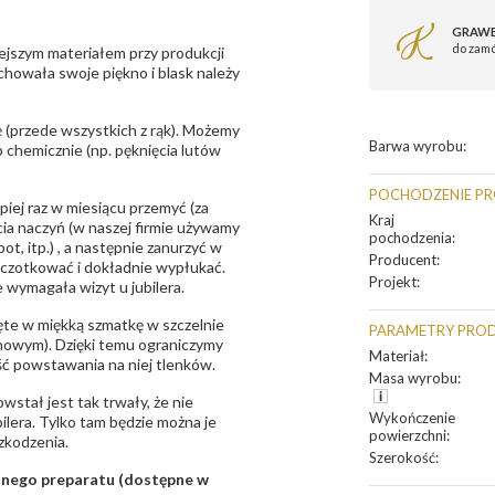
GRAWE
do zam
ejszym materiałem przy produkcji
zachowała swoje piękno i blask należy
 (przede wszystkich z rąk). Możemy
Barwa wyrobu
:
 chemicznie (np. pęknięcia lutów
POCHODZENIE P
epiej raz w miesiącu przemyć (za
Kraj
ia naczyń (w naszej firmie używamy
pochodzenia
:
t, itp.) , a następnie zanurzyć w
Producent
:
zczotkować i dokładnie wypłukać.
Projekt
:
 wymagała wizyt u jubilera.
te w miękką szmatkę w szczelnie
PARAMETRY PRO
unowym). Dzięki temu ograniczymy
Materiał
:
ść powstawania na niej tlenków.
Masa wyrobu
:
owstał jest tak trwały, że nie
Wykończenie
bilera. Tylko tam będzie można je
powierzchni
:
zkodzenia.
Szerokość
:
sanego preparatu (dostępne w