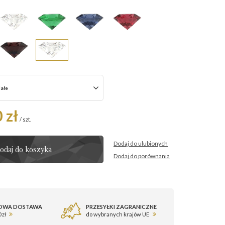
iałe
 zł
/
szt.
Dodaj do ulubionych
odaj do koszyka
Dodaj do porównania
OWA DOSTAWA
PRZESYŁKI ZAGRANICZNE
 zł
do wybranych krajów UE