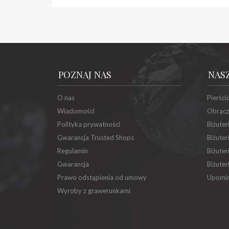
POZNAJ NAS
NAS
O nas
Pierści
Wiadomości
Obrącz
Polityka prywatności
Biżuter
Gwarancja Trusted Shops
Biżuter
Regulamin
Biżuter
Gwarancja
Biżuter
Prawo odstąpienia od umowy
Upomin
Wyroby z grawerunkami