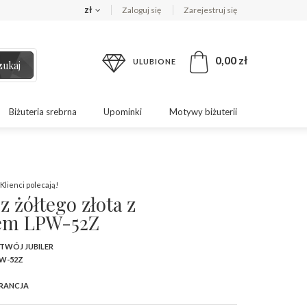
zł
Zaloguj się
Zarejestruj się
0,00 zł
ULUBIONE
zukaj
Biżuteria srebrna
Upominki
Motywy biżuterii
Klienci polecają!
z żółtego złota z
em LPW-52Z
 TWÓJ JUBILER
W-52Z
RANCJA