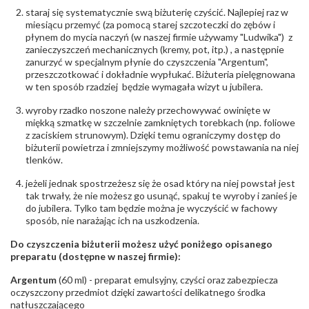
Barwa
:
F
staraj się systematycznie swą biżuterię czyścić. Najlepiej raz w
Czystość
:
VS
miesiącu przemyć (za pomocą starej szczoteczki do zębów i
płynem do mycia naczyń (w naszej firmie używamy "Ludwika") z
zanieczyszczeń mechanicznych (kremy, pot, itp.) , a następnie
POZOSTAŁE KAMIENIE
zanurzyć w specjalnym płynie do czyszczenia "Argentum",
Rodzaje
Szafir
przeszczotkować i dokładnie wypłukać. Biżuteria pielęgnowana
kamieni
:
w ten sposób rzadziej będzie wymagała wizyt u jubilera.
Liczba kamieni
:
Szafir - 6 szt.
Szlif kamieni
:
Fasetowy okrągły
wyroby rzadko noszone należy przechowywać owinięte w
Masa kamieni
ok. 0.24 ct.
miękką szmatkę w szczelnie zamkniętych torebkach (np. foliowe
(łącznie)
:
z zaciskiem strunowym). Dzięki temu ograniczymy dostęp do
biżuterii powietrza i zmniejszymy możliwość powstawania na niej
tlenków.
INNE PARAMETRY
Producent
WĘC-Twój Jubiler S.C. Artur Węc, Małgorzata
jeżeli jednak spostrzeżesz się że osad który na niej powstał jest
odpowiedzialny
:
Suchan, ul. Kurczaba 3, 30-868 Kraków; NIP:
tak trwały, że nie możesz go usunąć, spakuj te wyroby i zanieś je
679-25-92-107; sklep@wec.com.pl
do jubilera. Tylko tam będzie można je wyczyścić w fachowy
Bezpieczeństwo
Nie nadaje się dla dzieci w wieku poniżej 3 lat
sposób, nie narażając ich na uszkodzenia.
- rodzaj
,
Elementy w wyrobie wykonane z białego złota
ostrzeżenia
:
zawierają nikiel
Do czyszczenia biżuterii możesz użyć poniżego opisanego
preparatu (dostępne w naszej firmie):
Argentum
(60 ml) - preparat emulsyjny, czyści oraz zabezpiecza
oczyszczony przedmiot dzięki zawartości delikatnego środka
natłuszczającego