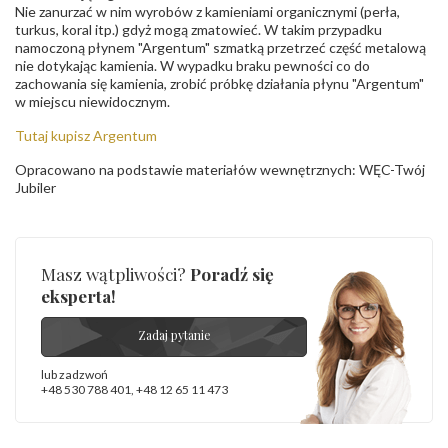
Nie zanurzać w nim wyrobów z kamieniami organicznymi (perła,
turkus, koral itp.) gdyż mogą zmatowieć. W takim przypadku
namoczoną płynem "Argentum" szmatką przetrzeć część metalową
nie dotykając kamienia. W wypadku braku pewności co do
zachowania się kamienia, zrobić próbkę działania płynu "Argentum"
w miejscu niewidocznym.
Tutaj kupisz Argentum
Opracowano na podstawie materiałów wewnętrznych: WĘC-Twój
Jubiler
Masz wątpliwości?
Poradź się
eksperta!
Zadaj pytanie
lub zadzwoń
+48 530 788 401
,
+48 12 65 11 473