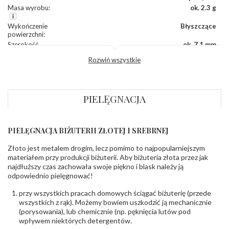
Masa wyrobu
:
ok. 2.3 g
Wykończenie
Błyszczące
powierzchni
:
Szerokość
ok. 7,1 mm
korony
:
Rozwiń wszystkie
Wysokosć
ok. 4,5 mm
korony
:
Szerokość szyny
ok. 2,0 mm
dół
:
PIELĘGNACJA
Szerokość szyny
ok. 2,0 mm
bok
:
PIELĘGNACJA BIŻUTERII ZŁOTEJ I SREBRNEJ
DIAMENTY
Kamień
:
Diament
Złoto jest metalem drogim, lecz pomimo to najpopularniejszym
Szlif
:
Brylantowy okrągły
materiałem przy produkcji biżuterii. Aby biżuteria złota przez jak
Liczba
0.004 ct - 8 szt.
,
0.010 ct - 8 szt.
,
0.060 ct - 1 szt.
najdłuższy czas zachowała swoje piękno i blask należy ją
diamentów
:
odpowiednio pielęgnować!
Liczba
17 szt.
diamentów
przy wszystkich pracach domowych ściągać biżuterię (przede
(łącznie)
:
wszystkich z rąk). Możemy bowiem uszkodzić ją mechanicznie
Masa
0.172 ct
(porysowania), lub chemicznie (np. pęknięcia lutów pod
diamentów
wpływem niektórych detergentów.
(łącznie)
: