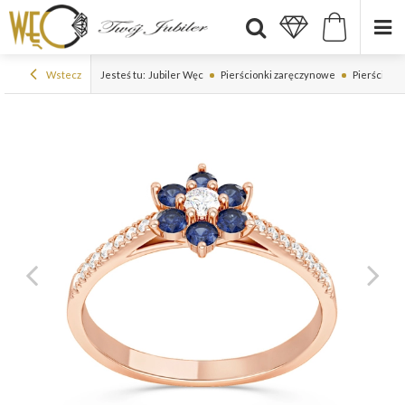
Wstecz
Jesteś tu:
Jubiler Węc
Pierścionki zaręczynowe
Pierścionki