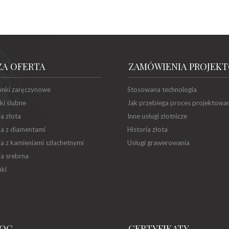
ZA OFERTA
ZAMÓWIENIA PROJEK
onki zaręczynowe
Stosowana technologia
ki ślubne
Jak przebiega proces projektowa
ia złota
Inne usługi złotnicze
ia z diamentami
Historia złota
ia z kamieniami szlachetnymi
Usługi grawerowania
ia srebrna
ki
OC
CERTYFIKATY