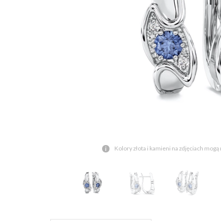
Kolory złota i kamieni na zdjęciach mogą