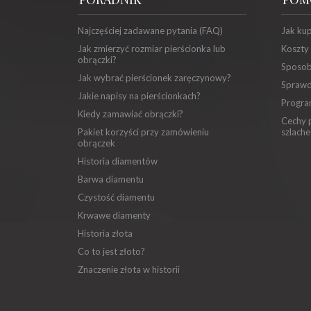
Najczęściej zadawane pytania (FAQ)
Jak ku
Jak zmierzyć rozmiar pierścionka lub
Koszty
obrączki?
Sposob
Jak wybrać pierścionek zaręczynowy?
Sprawd
Jakie napisy na pierścionkach?
Progra
Kiedy zamawiać obrączki?
Cechy p
Pakiet korzyści przy zamówieniu
szlache
obrączek
Historia diamentów
Barwa diamentu
Czystość diamentu
Krwawe diamenty
Historia złota
Co to jest złoto?
Znaczenie złota w historii