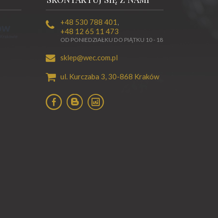
+48 530 788 401
,
+48 12 65 11 473
OD PONIEDZIAŁKU DO PIĄTKU 10 - 18
sklep@wec.com.pl
ul. Kurczaba 3,
30-868
Kraków