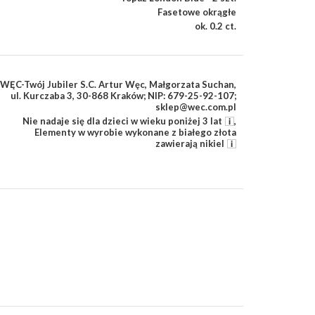
Fasetowe okrągłe
ok. 0.2 ct.
WĘC-Twój Jubiler S.C. Artur Węc, Małgorzata Suchan,
ul. Kurczaba 3, 30-868 Kraków; NIP: 679-25-92-107;
sklep@wec.com.pl
Nie nadaje się dla dzieci w wieku poniżej 3 lat
,
Elementy w wyrobie wykonane z białego złota
zawierają nikiel