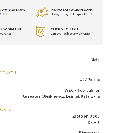
OWA DOSTAWA
PRZESYŁKI ZAGRANICZNE
 zł
do wybranych krajów UE
R W GRATISIE
CLICK&COLLECT
ówienia
zamów i odbierz w sklepie
Białe
RODUKTU
UE / Polska
WĘC - Twój Jubiler
Grzegorz Oleśkiewicz
,
Leśniak Katarzyna
DUKTU
Złoto pr. 0,585
ok. 4 g
Błyszczące