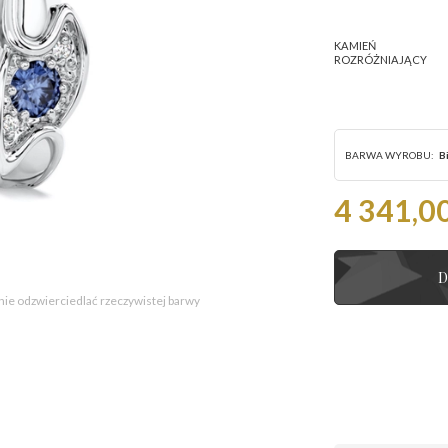
KAMIEŃ
ROZRÓŻNIAJĄCY
BARWA WYROBU:
B
4 341,00
D
 nie odzwierciedlać rzeczywistej barwy