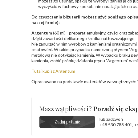
możesz go usunąć, spakuj te wyroby i zanieś je do ju
wyczyścić w fachowy sposób, nie narażając ich na us
Do czyszczenia biżuterii możesz użyć poniżego opi
naszej firmie):
Argentum
(60 ml) - preparat emulsyjny, czyści oraz za
dzięki zawartości delikatnego środka natłuszczającego
Nie zanurzać w nim wyrobów z kamieniami organicznymi (p
zmatowieć. W takim przypadku namoczoną płynem "Arge
metalową nie dotykając kamienia. W wypadku braku pew
kamienia, zrobić próbkę działania płynu "Argentum" w m
Tutaj kupisz Argentum
Opracowano na podstawie materiałów wewnętrznych: 
Masz wątpliwości?
Poradź się eksp
lub zadzwoń
Zadaj pytanie
+48 530 788 401
,
+