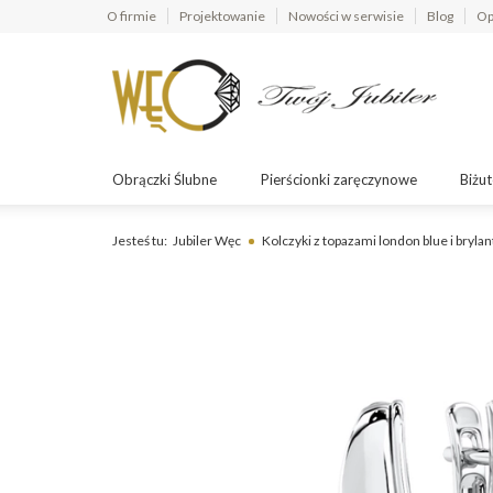
O firmie
Projektowanie
Nowości w serwisie
Blog
Op
Obrączki Ślubne
Pierścionki zaręczynowe
Biżut
Jesteś tu:
Jubiler Węc
Kolczyki z topazami london blue i bryl