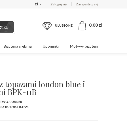
zł
Zaloguj się
Zarejestruj się
0,00 zł
ULUBIONE
zukaj
Biżuteria srebrna
Upominki
Motywy biżuterii
z topazami london blue i
mi BPK-11B
 TWÓJ JUBILER
K-11B-TOP-LB-F/VS