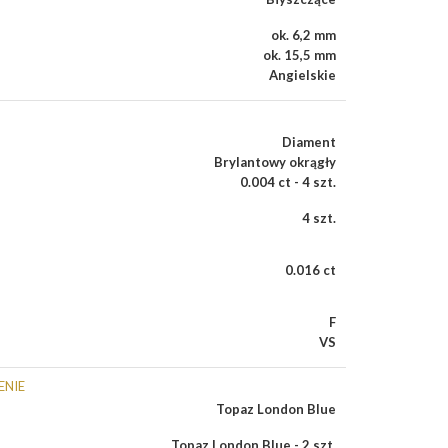
ok. 6,2 mm
ok. 15,5 mm
Angielskie
Diament
Brylantowy okrągły
0.004 ct - 4 szt.
4 szt.
0.016 ct
F
VS
ENIE
Topaz London Blue
Topaz London Blue - 2 szt.