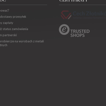
pować?
 dostawy przesyłek
y zapłaty
ź status zamówienia
m partnerski
robiercze na wyrobach z metali
tnych