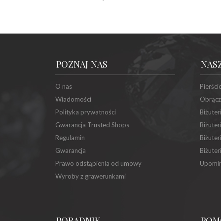
POZNAJ NAS
NAS
O nas
Pierści
Wiadomości
Obrącz
Polityka prywatności
Biżuter
Gwarancja Trusted Shops
Biżuter
Regulamin
Biżuter
Gwarancja
Biżuter
Prawo odstąpienia od umowy
Upomin
Wyroby z grawerunkami
PORADNIK
POM