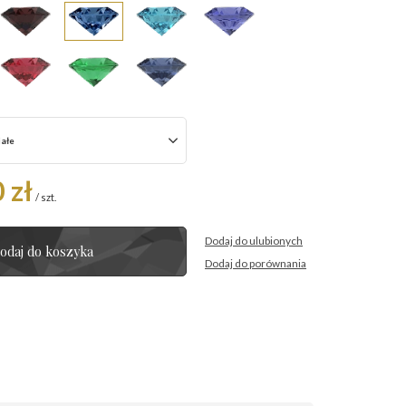
iałe
 zł
/
szt.
Dodaj do ulubionych
odaj do koszyka
Dodaj do porównania