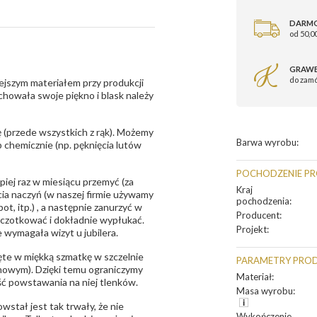
DARM
od 50,00
GRAWE
do zam
ejszym materiałem przy produkcji
zachowała swoje piękno i blask należy
 (przede wszystkich z rąk). Możemy
Barwa wyrobu
:
 chemicznie (np. pęknięcia lutów
POCHODZENIE P
epiej raz w miesiącu przemyć (za
Kraj
ia naczyń (w naszej firmie używamy
pochodzenia
:
t, itp.) , a następnie zanurzyć w
Producent
:
zczotkować i dokładnie wypłukać.
Projekt
:
 wymagała wizyt u jubilera.
te w miękką szmatkę w szczelnie
PARAMETRY PRO
unowym). Dzięki temu ograniczymy
Materiał
:
ść powstawania na niej tlenków.
Masa wyrobu
:
owstał jest tak trwały, że nie
Wykończenie