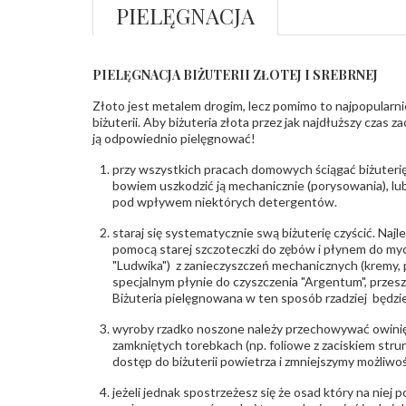
PIELĘGNACJA
PIELĘGNACJA BIŻUTERII ZŁOTEJ I SREBRNEJ
Złoto jest metalem drogim, lecz pomimo to najpopularni
biżuterii. Aby biżuteria złota przez jak najdłuższy czas 
ją odpowiednio pielęgnować!
przy wszystkich pracach domowych ściągać biżuterię
bowiem uszkodzić ją mechanicznie (porysowania), lub
pod wpływem niektórych detergentów.
staraj się systematycznie swą biżuterię czyścić. Najl
pomocą starej szczoteczki do zębów i płynem do myc
"Ludwika") z zanieczyszczeń mechanicznych (kremy, po
specjalnym płynie do czyszczenia "Argentum", przes
Biżuteria pielęgnowana w ten sposób rzadziej będzie
wyroby rzadko noszone należy przechowywać owinię
zamkniętych torebkach (np. foliowe z zaciskiem str
dostęp do biżuterii powietrza i zmniejszymy możliwo
jeżeli jednak spostrzeżesz się że osad który na niej p