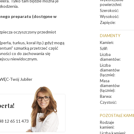
bilera. Tylko tam będzie można je
powierzchni
:
zkodzenia.
Szerokość
:
sanego preparatu (dostępne w
Wysokość
:
Zapięcie
:
bezpiecza oczyszczony przedmiot
DIAMENTY
erła, turkus, koral itp.) gdyż mogą
Kamień
:
ntum" szmatką przetrzeć część
Szlif
:
ności co do zachowania się
Liczba
iejscu niewidocznym.
diamentów
:
Liczba
diamentów
(łącznie)
:
WĘC-Twój Jubiler
Masa
diamentów
(łącznie)
:
Barwa
:
Czystość
:
erta!
POZOSTAŁE KAMI
48 12 65 11 473
Rodzaje
kamieni
:
Liczba kamieni
: