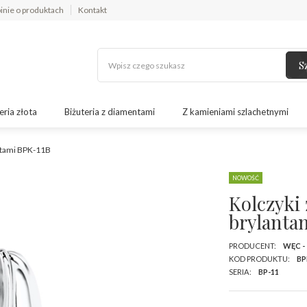
inie o produktach
Kontakt
S
eria złota
Biżuteria z diamentami
Z kamieniami szlachetnymi
antami BPK-11B
NOWOŚĆ
Kolczyki 
brylanta
PRODUCENT:
WĘC -
KOD PRODUKTU:
BP
SERIA:
BP-11