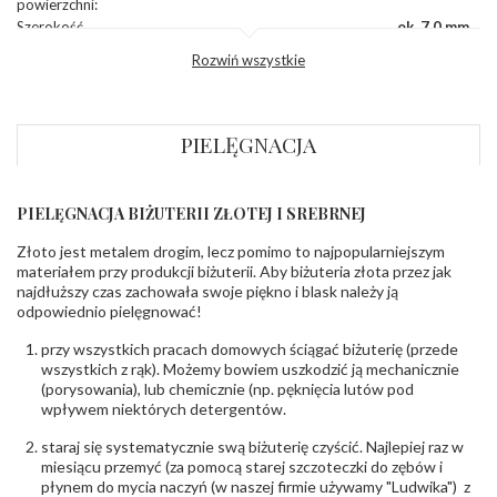
powierzchni
:
Szerokość
ok. 7,0 mm
korony
:
Rozwiń wszystkie
Wysokosć
ok. 2,9 mm
korony
:
Szerokość szyny
ok. 2,0 mm
dół
:
PIELĘGNACJA
Szerokość szyny
ok. 2,0 mm
bok
:
PIELĘGNACJA BIŻUTERII ZŁOTEJ I SREBRNEJ
KAMIENIE
Rodzaje
Rubin
Złoto jest metalem drogim, lecz pomimo to najpopularniejszym
kamieni
:
materiałem przy produkcji biżuterii. Aby biżuteria złota przez jak
Liczba kamieni
:
Rubin - 1 szt.
najdłuższy czas zachowała swoje piękno i blask należy ją
Szlif kamieni
:
Fasetowy okrągły
odpowiednio pielęgnować!
Masa kamieni
ok. 0.04 ct.
(łącznie)
:
przy wszystkich pracach domowych ściągać biżuterię (przede
wszystkich z rąk). Możemy bowiem uszkodzić ją mechanicznie
(porysowania), lub chemicznie (np. pęknięcia lutów pod
INNE PARAMETRY
wpływem niektórych detergentów.
Producent
WĘC-Twój Jubiler S.C. Artur Węc, Małgorzata
odpowiedzialny
:
Suchan, ul. Kurczaba 3, 30-868 Kraków; NIP:
staraj się systematycznie swą biżuterię czyścić. Najlepiej raz w
679-25-92-107; sklep@wec.com.pl
miesiącu przemyć (za pomocą starej szczoteczki do zębów i
Bezpieczeństwo
Nie nadaje się dla dzieci w wieku poniżej 3 lat
płynem do mycia naczyń (w naszej firmie używamy "Ludwika") z
- rodzaj
,
Elementy w wyrobie wykonane z białego złota