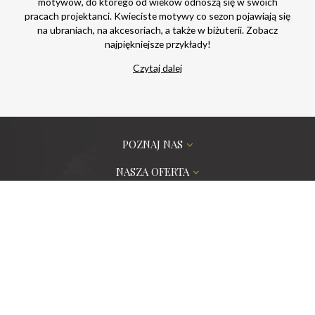
motywów, do którego od wieków odnoszą się w swoich
pracach projektanci. Kwieciste motywy co sezon pojawiają się
na ubraniach, na akcesoriach, a także w biżuterii. Zobacz
najpiękniejsze przykłady!
Czytaj dalej
POZNAJ NAS
NASZA OFERTA
ZAMÓWIENIA PROJEKTOWE
PORADNIK
POMOC
CERTYFIKATY