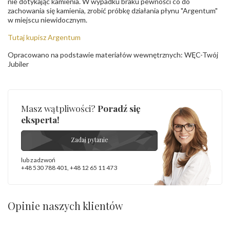
nie dotykając kamienia. W wypadku braku pewności co do
zachowania się kamienia, zrobić próbkę działania płynu "Argentum"
w miejscu niewidocznym.
Tutaj kupisz Argentum
Opracowano na podstawie materiałów wewnętrznych: WĘC-Twój
Jubiler
Masz wątpliwości?
Poradź się
eksperta!
Zadaj pytanie
lub zadzwoń
+48 530 788 401
,
+48 12 65 11 473
Opinie naszych klientów