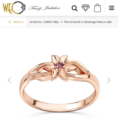
Wstecz
Jesteś tu:
Jubiler Węc
Pierścionek z różowego złota z rubinem