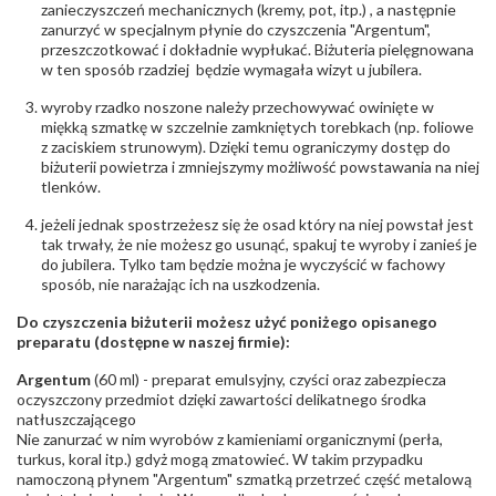
zanieczyszczeń mechanicznych (kremy, pot, itp.) , a następnie
ostrzeżenia
:
zawierają nikiel
zanurzyć w specjalnym płynie do czyszczenia "Argentum",
przeszczotkować i dokładnie wypłukać. Biżuteria pielęgnowana
w ten sposób rzadziej będzie wymagała wizyt u jubilera.
wyroby rzadko noszone należy przechowywać owinięte w
miękką szmatkę w szczelnie zamkniętych torebkach (np. foliowe
z zaciskiem strunowym). Dzięki temu ograniczymy dostęp do
biżuterii powietrza i zmniejszymy możliwość powstawania na niej
tlenków.
jeżeli jednak spostrzeżesz się że osad który na niej powstał jest
tak trwały, że nie możesz go usunąć, spakuj te wyroby i zanieś je
do jubilera. Tylko tam będzie można je wyczyścić w fachowy
sposób, nie narażając ich na uszkodzenia.
Do czyszczenia biżuterii możesz użyć poniżego opisanego
preparatu (dostępne w naszej firmie):
Argentum
(60 ml) - preparat emulsyjny, czyści oraz zabezpiecza
oczyszczony przedmiot dzięki zawartości delikatnego środka
natłuszczającego
Nie zanurzać w nim wyrobów z kamieniami organicznymi (perła,
turkus, koral itp.) gdyż mogą zmatowieć. W takim przypadku
namoczoną płynem "Argentum" szmatką przetrzeć część metalową