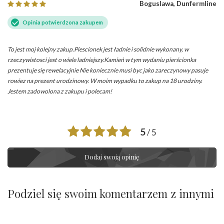
Boguslawa, Dunfermline
Opinia potwierdzona zakupem
To jest moj kolejny zakup.Piescionek jest ładnie i solidnie wykonany, w
rzeczywistosci jest o wiele ladniejszy.Kamień w tym wydaniu pierścionka
prezentuje się rewelacyjnie Nie koniecznie musi byc jako zareczynowy pasuje
rowiez na prezent urodzinowy. W moim wypadku to zakup na 18 urodziny.
Jestem zadowolona z zakupu i polecam!
5
/ 5
Dodaj swoją opinię
Podziel się swoim komentarzem z innymi